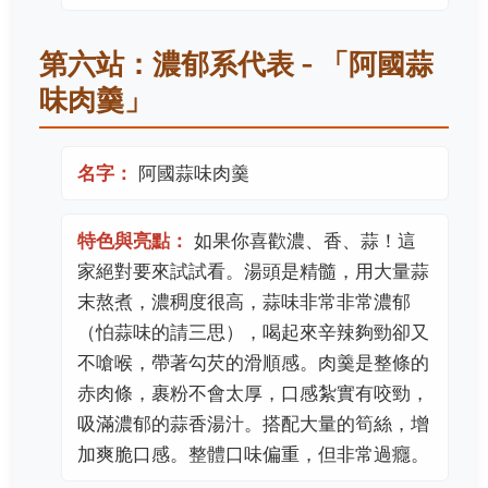
第六站：濃郁系代表 - 「阿國蒜
味肉羹」
名字：
阿國蒜味肉羹
特色與亮點：
如果你喜歡濃、香、蒜！這
家絕對要來試試看。湯頭是精髓，用大量蒜
末熬煮，濃稠度很高，蒜味非常非常濃郁
（怕蒜味的請三思），喝起來辛辣夠勁卻又
不嗆喉，帶著勾芡的滑順感。肉羹是整條的
赤肉條，裹粉不會太厚，口感紮實有咬勁，
吸滿濃郁的蒜香湯汁。搭配大量的筍絲，增
加爽脆口感。整體口味偏重，但非常過癮。