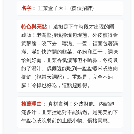
名字：
韭菜盒子大王 (攤位招牌)
特色與亮點：
這攤是下午時段才出現的隱
藏版！老闆堅持現擀現包現煎。外皮煎得金
黃酥脆，咬下去「喀滋」一聲，裡面包著滿
滿、滿到快炸開的韭菜、冬粉和豆干，調味
恰到好處，韭菜香氣濃郁但不嗆鼻，冬粉吸
飽了湯汁。偶爾還能吃到一點點蝦米或絞肉
提鮮（視當天調配）。重點是，完全不油
膩！冷掉也好吃，這點超難得。
推薦理由：
真材實料！外皮酥脆、內餡飽
滿多汁，韭菜控絕對不能錯過。是完美的下
午點心或晚餐前的止餓小物。價格實惠。