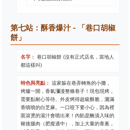
第七站：酥香爆汁 - 「巷口胡椒
餅」
名字：
巷口胡椒餅 (沒有正式店名，當地人
都這樣叫)
特色與亮點：
這家躲在巷弄轉角的小攤，
烤爐一開，香氣瀰漫整條巷子！現包現烤，
需要點耐心等待。外皮烤得超級酥脆，灑滿
香噴噴的白芝麻。一口咬下要小心，因為裡
面滾燙的湯汁會噴出來！內餡是醃漬入味的
豬後腿肉（肥瘦適中），加上大量的青蔥，