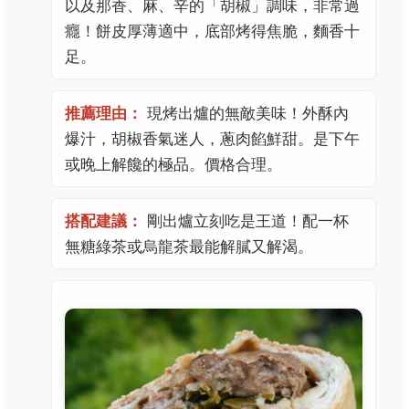
以及那香、麻、辛的「胡椒」調味，非常過
癮！餅皮厚薄適中，底部烤得焦脆，麵香十
足。
推薦理由：
現烤出爐的無敵美味！外酥內
爆汁，胡椒香氣迷人，蔥肉餡鮮甜。是下午
或晚上解饞的極品。價格合理。
搭配建議：
剛出爐立刻吃是王道！配一杯
無糖綠茶或烏龍茶最能解膩又解渴。