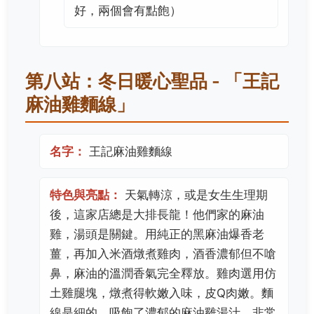
好，兩個會有點飽）
第八站：冬日暖心聖品 - 「王記
麻油雞麵線」
名字：
王記麻油雞麵線
特色與亮點：
天氣轉涼，或是女生生理期
後，這家店總是大排長龍！他們家的麻油
雞，湯頭是關鍵。用純正的黑麻油爆香老
薑，再加入米酒燉煮雞肉，酒香濃郁但不嗆
鼻，麻油的溫潤香氣完全釋放。雞肉選用仿
土雞腿塊，燉煮得軟嫩入味，皮Q肉嫩。麵
線是細的，吸飽了濃郁的麻油雞湯汁，非常