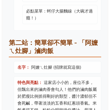
必點菜單：蚵仔大腸麵線（大碗才過
癮！）
第二站：簡單卻不簡單 - 「阿嬤
ㄟ灶腳」滷肉飯
名字：
阿嬤ㄟ灶腳 (招牌就寫這個)
特色與亮點：
這家店小小的，座位不多，
但飄出來的滷肉香會勾人！他們的滷肉飯屬
於肥瘦比例抓得剛好的類型，醬汁濃郁但不
會死鹹，帶著淡淡的五香和紅蔥頭香氣。米
飯煮得不錯，粒粒分明能掛住醬汁。最讓人