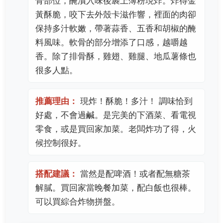
骨部位，醃漬入味後裹上薄粉現炸。炸得金
黃酥脆，咬下去外殼卡滋作響，裡面的肉卻
保持多汁軟嫩，帶著蒜香、五香和胡椒的醃
料風味。軟骨的部分增添了口感，越嚼越
香。除了排骨酥，雞翅、雞腿、地瓜薯條也
很多人點。
推薦理由：
現炸！酥脆！多汁！ 調味恰到
好處，不會過鹹。是完美的下酒菜、看電視
零食，或是買回家加菜。老闆炸功了得，火
候控制很好。
搭配建議：
當然是配啤酒！或者配無糖茶
解膩。買回家當晚餐加菜，配白飯也很棒。
可以買綜合炸物拼盤。