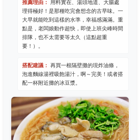
推薦理由：
用料實在、湯頭地道、大腸處
理得極好！是那種吃完會想念的古早味。一
大早就能吃到這樣的水準，幸福感滿滿。重
點是，老闆娘動作超快，即使上班尖峰時間
排隊，也不太需要等太久（這點超重
要！）。
搭配建議：
再買一根隔壁攤的現炸油條，
泡進麵線湯裡吸飽湯汁，啊～完美！或者搭
配一杯附近攤的冰豆漿。