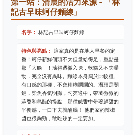
第一站：清晨的活力來源 - 「林
記古早味蚵仔麵線」
名字：
林記古早味蚵仔麵線
特色與亮點：
這家真的是在地人早餐的定
番！蚵仔新鮮個頭不大但量給得足，重點是
那「大腸」！滷得透徹入味，軟糯又不失嚼
勁，完全沒有異味。麵線本身屬於比較粗、
有口感的那種，不會糊糊爛爛的。湯頭是關
鍵，柴魚香氣明顯，勾芡適中，帶著微微的
蒜香和烏醋的提點，那種鹹香中帶著鮮甜的
平衡感，一口下去就醒腦！ 他們家的辣椒
醬也很夠勁，敢吃辣的一定要加。