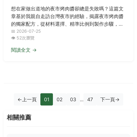
想在家做出道地的夜市烤肉醬卻總是失敗嗎？這篇文
章基於我親自走訪台灣夜市的經驗，揭露夜市烤肉醬
的獨家配方，從材料選擇、精準比例到製作步驟，詳
細解說如何避免常見錯誤如太鹹或太甜，並提供進階
📅 2026-07-25
👁️ 52次瀏覽
變化與保存方法，讓你輕鬆提升烤肉風味。
閱讀全文 →
←
上一頁
01
02
03
...
47
下一頁
→
相關推薦