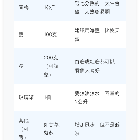
選七分熟的，太生會
青梅
1公斤
酸，太熟容易爛
建議用海鹽，比較天
鹽
100克
然
200克
白糖或紅糖都可以，
糖
（可調
看個人喜好
整）
要無油無水，容量約
玻璃罐
1個
2公升
其他
如甘草、
增加風味，但不是必
（可
紫蘇
須
選）