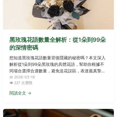
黑玫瑰花語數量全解析：從1朵到99朵
的深情密碼
想知道黑玫瑰花語數量背後隱藏的秘密嗎？本文深入
解析從1朵到99朵黑玫瑰的具體花語，幫助你根據不
同場合選擇合適數量，避免送花誤區，表達最真摯的
情感。
📅 2026-03-16
👁️ 227 次瀏覽
閱讀全文 →