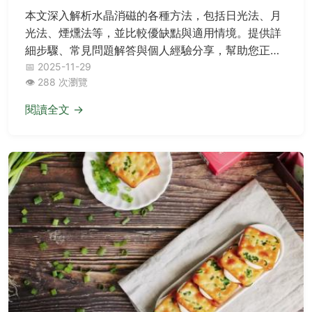
本文深入解析水晶消磁的各種方法，包括日光法、月
光法、煙燻法等，並比較優缺點與適用情境。提供詳
細步驟、常見問題解答與個人經驗分享，幫助您正確
維護水晶能量，避免負面影響。無論是新手或資深玩
📅 2025-11-29
👁️ 288 次瀏覽
家，都能找到實用指南。
閱讀全文 →