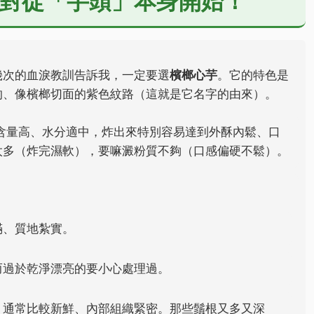
對從「芋頭」本身開始！
幾次的血淚教訓告訴我，一定要選
檳榔心芋
。它的特色是
的、像檳榔切面的紫色紋路（這就是它名字的由來）。
含量高、水分適中，炸出來特別容易達到外酥內鬆、口
太多（炸完濕軟），要嘛澱粉質不夠（口感偏硬不鬆）。
滿、質地紮實。
而過於乾淨漂亮的要小心處理過。
：通常比較新鮮、內部組織緊密。那些鬚根又多又深