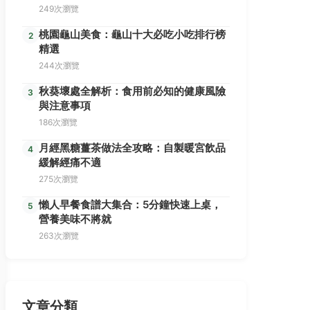
249次瀏覽
桃園龜山美食：龜山十大必吃小吃排行榜
2
精選
244次瀏覽
秋葵壞處全解析：食用前必知的健康風險
3
與注意事項
186次瀏覽
月經黑糖薑茶做法全攻略：自製暖宮飲品
4
緩解經痛不適
275次瀏覽
懶人早餐食譜大集合：5分鐘快速上桌，
5
營養美味不將就
263次瀏覽
文章分類