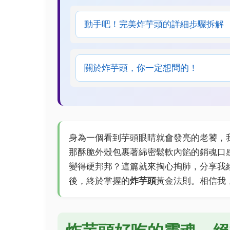
動手吧！完美炸芋頭的詳細步驟拆解
關於炸芋頭，你一定想問的！
身為一個看到芋頭眼睛就會發亮的老饕，
那酥脆外殼包裹著綿密鬆軟內餡的銷魂口
變得硬邦邦？這篇就來掏心掏肺，分享我
後，終於掌握的
炸芋頭
黃金法則。相信我