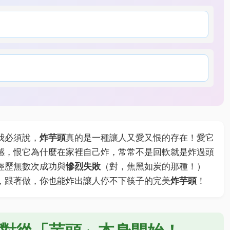
我必須說，
炸芋頭
真的是一種讓人又愛又恨的存在！愛它
感，恨它為什麼在家裡自己炸，常常不是回軟就是炸過頭
經歷無數次成功與
慘烈失敗
（對，焦黑如炭的那種！）
，跟著做，你也能炸出讓人停不下筷子的完美
炸芋頭
！