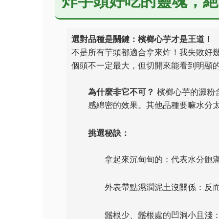
炸芋頭好吃的靈魂，絕
選對品種是關鍵：檳榔心芋才是王道！
不是所有芋頭都適合拿來炸！我失敗好
個頭不一定最大，但切開來能看到明顯
為什麼非它不可？
檳榔心芋的澱粉
感綿密的效果。其他品種要嘛水分
挑選秘訣：
拿起來沉甸甸的：代表水分飽
外表帶點濕潤泥土沒關係：反
鬚根少、鬚根處的凹洞小且淺