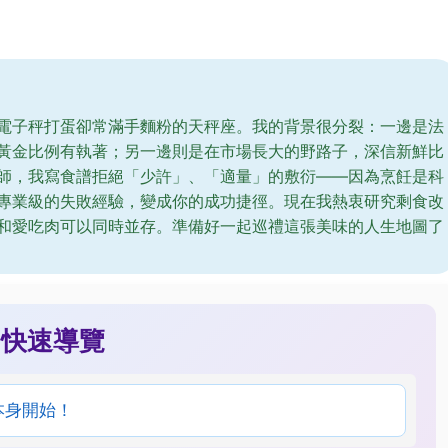
電子秤打蛋卻常滿手麵粉的天秤座。我的背景很分裂：一邊是法
黃金比例有執著；另一邊則是在市場長大的野路子，深信新鮮比
師，我寫食譜拒絕「少許」、「適量」的敷衍——因為烹飪是科
專業級的失敗經驗，變成你的成功捷徑。現在我熱衷研究剩食改
和愛吃肉可以同時並存。準備好一起巡禮這張美味的人生地圖了
快速導覽
本身開始！