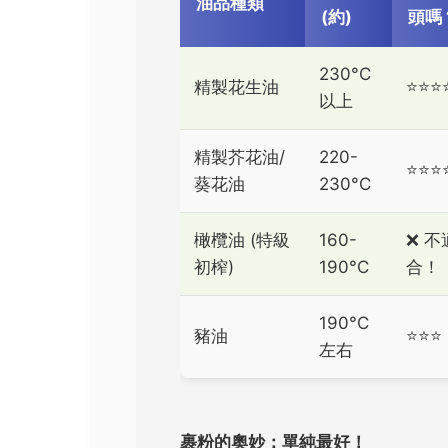
油品種類
(約)
頭嗎
230°C
精製花生油
⭐️⭐️⭐️⭐
以上
精製芥花油/
220-
⭐️⭐️⭐️⭐
葵花油
230°C
橄欖油 (特級
160-
❌ 不
初榨)
190°C
合！
190°C
豬油
⭐️⭐️⭐️
左右
裹粉的奧妙：單純最好！