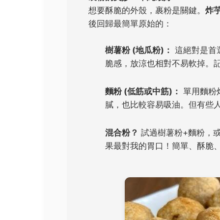
想要酥脆的外殼，裹粉是關鍵。
炸
後回歸最簡單原始的：
樹薯粉 (地瓜粉)：
這絕對是首
脆感，放涼也相對不易軟掉。
麵粉 (低筋或中筋)：
單用麵粉
膩，也比較容易吸油。但有些
混合粉？
試過樹薯粉+麵粉，或
果最對我的胃口！簡單、酥脆