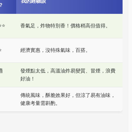
我的經驗談
？
️⭐️
香氣足，炸物特別香！價格稍高但值得。
️
經濟實惠，沒特殊氣味，百搭。
適
發煙點太低，高溫油炸易變質、冒煙，浪費
好油！
傳統風味，酥脆效果好，但涼了易有油味，
健康考量需斟酌。