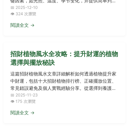
您是否常疑惑富贵竹多久浇一次水才正确？这篇文章
从基础原理到实战技巧，详细解析影响浇水频率的关
键因素，如光照、温度、季节变化，并提供简单判断
方法。文中还涵盖常见错误避免、个人经验分享，以
📅 2025-12-10
👁️ 324 次瀏覽
及权威资源参考，帮助您轻松解决富贵竹浇水难题，
确保植物健康生长。
閱讀全文 →
招財植物風水全攻略：提升財運的植物
選擇與擺放秘訣
這篇招財植物風水文章詳細解析如何透過植物提升家
中財運，包括十大招財植物排行榜、正確擺放位置、
常見錯誤避免及個人實戰經驗分享。從選擇到養護，
一步步教你打造財富能量場，解決所有關於招財植物
📅 2025-11-23
👁️ 175 次瀏覽
風水的疑問。