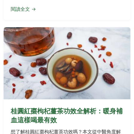
👁️ 321 次瀏覽
閱讀全文 →
桂圓紅棗枸杞薑茶功效全解析：暖身補
血這樣喝最有效