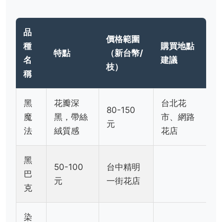
品
價格範圍
種
購買地點
特點
（新台幣/
名
建議
枝）
稱
黑
花瓣深
台北花
80-150
魔
黑，帶絲
市、網路
元
法
絨質感
花店
黑
50-100
台中精明
巴
元
一街花店
克
染