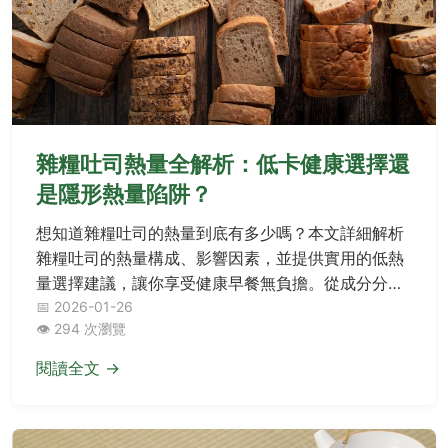
雜糧吐司熱量全解析：低卡健康選擇還
是隱形熱量陷阱？
想知道雜糧吐司的熱量到底有多少嗎？本文詳細解析
雜糧吐司的熱量構成、影響因素，並提供實用的低熱
量選擇建議，讓你享受健康早餐無負擔。從成分分析
到實際熱量比較，一次解答所有關於雜糧吐司熱量的
📅 2026-01-26
👁️ 294 次瀏覽
疑問！
閱讀全文 →