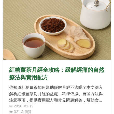
紅糖薑茶月經全攻略：緩解經痛的自然
療法與實用配方
你知道紅糖薑茶如何幫助緩解月經不適嗎？本文深入
解析紅糖薑茶對月經的益處、科學依據、自製方法與
注意事項，提供實用配方和常見問題解答，幫助女性
自然舒緩經期不適。
📅 2026-01-15