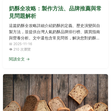
奶酥全攻略：製作方法、品牌推薦與常
見問題解析
這篇奶酥全攻略詳細介紹奶酥的定義、歷史演變與自
製方法，並提供台灣人氣奶酥品牌排行榜、購買指南
與營養分析。文中還包含常見問答，解決您對奶酥的
所有疑問，從基礎到進階一次掌握。
📅 2025-11-16
👁️ 210 次瀏覽
閱讀全文 →