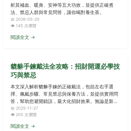
想了解桂圓紅棗枸杞薑茶功效嗎？本文從中醫角度解
析其補血、暖身、安神等五大功效，並提供正確煮
法、禁忌人群與常見問答，讓你喝對養生茶。
📅 2026-05-20
👁️ 145 次瀏覽
閱讀全文 →
貔貅手鍊戴法全攻略：招財開運必學技
巧與禁忌
本文深入解析貔貅手鍊的正確戴法，包括左右手選
擇、佩戴步驟、常見禁忌與保養方法，並提供實用問
答，幫助您避開錯誤，最大化招財效果。無論是新手
還是收藏家，都能找到完整指南。
📅 2025-11-27
👁️ 205 次瀏覽