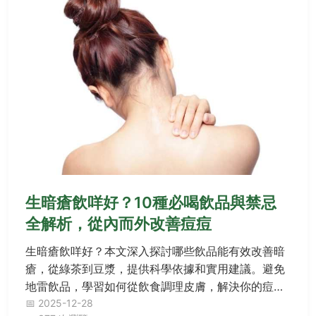
生暗瘡飲咩好？10種必喝飲品與禁忌
全解析，從內而外改善痘痘
生暗瘡飲咩好？本文深入探討哪些飲品能有效改善暗
瘡，從綠茶到豆漿，提供科學依據和實用建議。避免
地雷飲品，學習如何從飲食調理皮膚，解決你的痘痘
困擾。
📅 2025-12-28