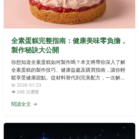
全素蛋糕完整指南：健康美味零負擔，
製作秘訣大公開
你想知道全素蛋糕如何製作嗎？本文將帶你深入了解
全素蛋糕的製作技巧、健康益處及購買指南，讓你輕
鬆享受健康甜點。從材料替代到完美配方，一次解答
所有疑問！
📅 2026-01-23
👁️ 246 次瀏覽
閱讀全文 →