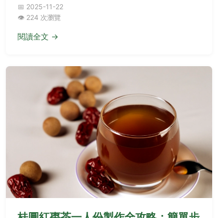
答.
📅 2025-11-22
👁️ 224 次瀏覽
閱讀全文 →
桂圓紅棗茶一人份製作全攻略：簡單步