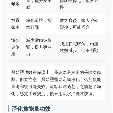
量，提升安全
情比較穩定，但效果
佩戴
感
慢
放置
净化環境，擋
放客廳後，家人吵架
家中
煞辟邪
變少，可能巧合
辦公
減少電磁波影
我用在電腦旁，頭痛
桌使
響，提升專注
次數減少，但不明顯
用
力
黑碧璽功效在保護上，我認為最實用的是隨身佩
戴。但要注意，黑碧璽需要定期净化，否則負能
量飽和後可能失效。這點我吃過虧，之前忘了净
化，感覺手鍊變沉，後來用流水沖洗才恢復。
淨化負能量功效