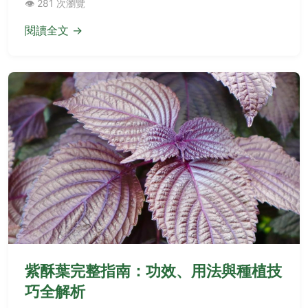
👁️ 281 次瀏覽
石的能量。
閱讀全文 →
紫酥葉完整指南：功效、用法與種植技
巧全解析