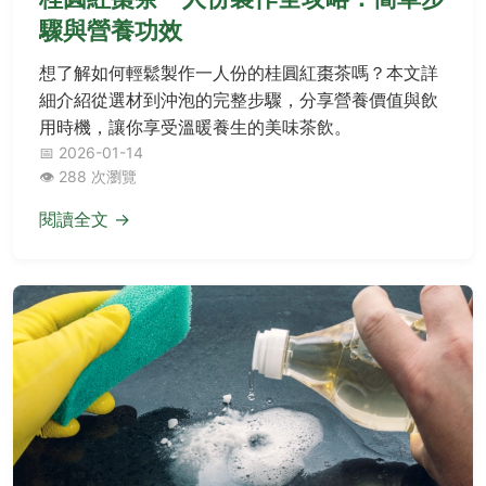
驟與營養功效
想了解如何輕鬆製作一人份的桂圓紅棗茶嗎？本文詳
細介紹從選材到沖泡的完整步驟，分享營養價值與飲
用時機，讓你享受溫暖養生的美味茶飲。
📅 2026-01-14
👁️ 288 次瀏覽
閱讀全文 →