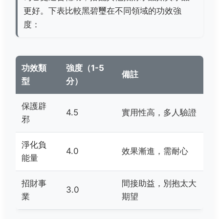
更好。下表比較黑碧璽在不同領域的功效強
度：
功效類
強度（1-5
備註
型
分）
保護辟
4.5
實用性高，多人驗證
邪
淨化負
4.0
效果漸進，需耐心
能量
招財事
間接助益，別抱太大
3.0
業
期望