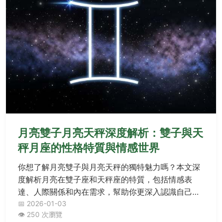
月亮雙子月亮天秤深度解析：雙子與天
秤月座的性格特質與情感世界
你想了解月亮雙子與月亮天秤的獨特魅力嗎？本文深
度解析月亮在雙子座和天秤座的特質，包括情感表
達、人際關係和內在需求，幫助你更深入認識自己與
他人。從溝通風格到情感需求，完整剖析這兩個風象
📅 2026-01-03
👁️ 250 次瀏覽
月亮星座的奧秘。