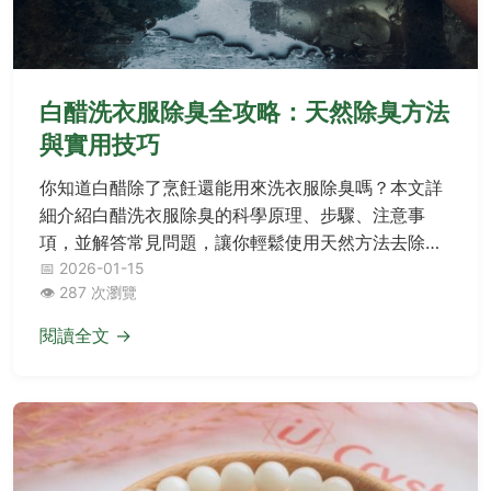
白醋洗衣服除臭全攻略：天然除臭方法
與實用技巧
你知道白醋除了烹飪還能用來洗衣服除臭嗎？本文詳
細介紹白醋洗衣服除臭的科學原理、步驟、注意事
項，並解答常見問題，讓你輕鬆使用天然方法去除衣
物異味，避免化學殘留。
📅 2026-01-15
👁️ 287 次瀏覽
閱讀全文 →