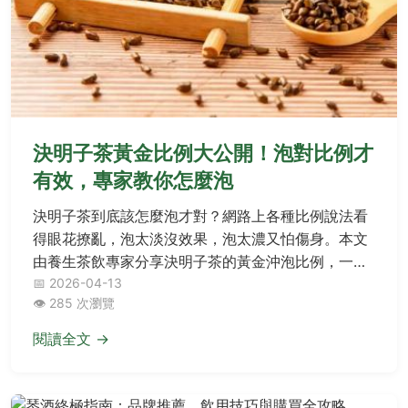
決明子茶黃金比例大公開！泡對比例才
有效，專家教你怎麼泡
決明子茶到底該怎麼泡才對？網路上各種比例說法看
得眼花撩亂，泡太淡沒效果，泡太濃又怕傷身。本文
由養生茶飲專家分享決明子茶的黃金沖泡比例，一次
搞懂不同體質與目的的完美配方，並破解常見迷思，
📅 2026-04-13
👁️ 285 次瀏覽
讓你安心享受決明子帶來的好處。
閱讀全文 →