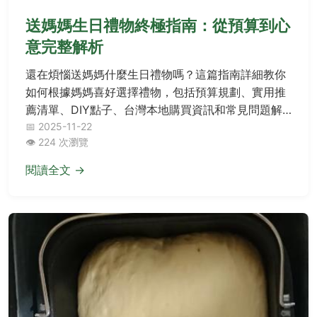
送媽媽生日禮物終極指南：從預算到心
意完整解析
還在煩惱送媽媽什麼生日禮物嗎？這篇指南詳細教你
如何根據媽媽喜好選擇禮物，包括預算規劃、實用推
薦清單、DIY點子、台灣本地購買資訊和常見問題解
答.
📅 2025-11-22
👁️ 224 次瀏覽
閱讀全文 →