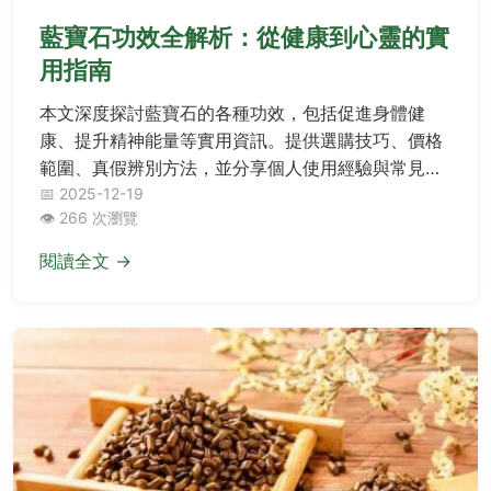
藍寶石功效全解析：從健康到心靈的實
用指南
本文深度探討藍寶石的各種功效，包括促進身體健
康、提升精神能量等實用資訊。提供選購技巧、價格
範圍、真假辨別方法，並分享個人使用經驗與常見問
題解答，幫助您全面了解藍寶石並做出最佳選擇。
📅 2025-12-19
👁️ 266 次瀏覽
閱讀全文 →