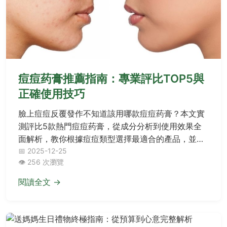
痘痘药膏推薦指南：專業評比TOP5與
正確使用技巧
臉上痘痘反覆發作不知道該用哪款痘痘药膏？本文實
測評比5款熱門痘痘药膏，從成分分析到使用效果全
面解析，教你根據痘痘類型選擇最適合的產品，並提
供正確使用方法和常見問題解答，讓你徹底告別痘痘
📅 2025-12-25
👁️ 256 次瀏覽
困擾。
閱讀全文 →