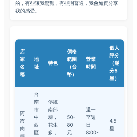
的，有些讓我驚豔，有些則普通，我會如實分享
我的感受。
個人
店
價格
評分
家
地
範圍
營業
特色
（滿
名
址
（台
時間
分5
稱
幣）
星）
台
南
傳統
市
南部
週一
阿
中
粽，
50-
至週
霞
4.5
西
花生
80
日
肉
星
區
多，
元
8:00-
粽