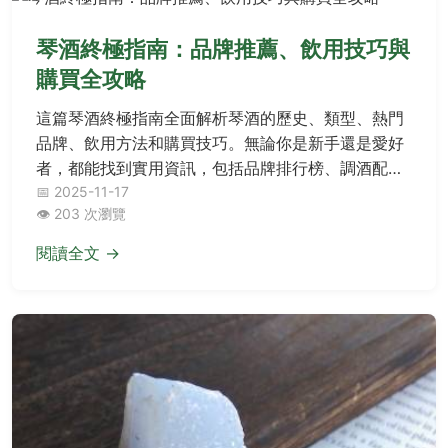
琴酒終極指南：品牌推薦、飲用技巧與
購買全攻略
這篇琴酒終極指南全面解析琴酒的歷史、類型、熱門
品牌、飲用方法和購買技巧。無論你是新手還是愛好
者，都能找到實用資訊，包括品牌排行榜、調酒配方
和常見問題解答。內容涵蓋琴酒的起源、不同類型的
📅 2025-11-17
👁️ 203 次瀏覽
區別、實用調酒步驟，以及如何在台灣選購高品質琴
酒，幫助你從入門到精通。
閱讀全文 →