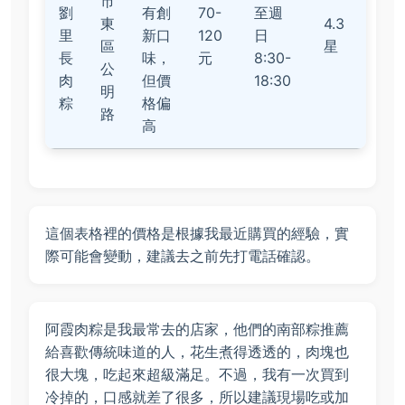
市
劉
有創
70-
至週
東
4.3
里
新口
120
日
區
星
長
味，
元
8:30-
公
肉
但價
18:30
明
粽
格偏
路
高
這個表格裡的價格是根據我最近購買的經驗，實
際可能會變動，建議去之前先打電話確認。
阿霞肉粽是我最常去的店家，他們的南部粽推薦
給喜歡傳統味道的人，花生煮得透透的，肉塊也
很大塊，吃起來超級滿足。不過，我有一次買到
冷掉的，口感就差了很多，所以建議現場吃或加