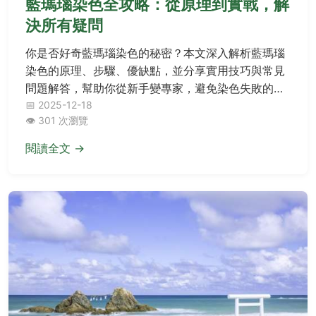
藍瑪瑙染色全攻略：從原理到實戰，解
決所有疑問
你是否好奇藍瑪瑙染色的秘密？本文深入解析藍瑪瑙
染色的原理、步驟、優缺點，並分享實用技巧與常見
問題解答，幫助你從新手變專家，避免染色失敗的陷
阱。
📅 2025-12-18
👁️ 301 次瀏覽
閱讀全文 →