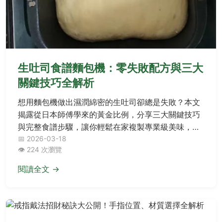
生吐司食譜麵包機：零失敗配方與三大
關鍵技巧全解析
想用麵包機做出濕潤綿密的生吐司卻總是失敗？本文
揭露從日本師傅學來的黃金比例，分享三大關鍵技巧
與完整食譜步驟，讓你輕鬆在家複製專業級美味，徹
底告別乾硬口感。
📅 2026-03-18
👁️ 224 次瀏覽
閱讀全文 →