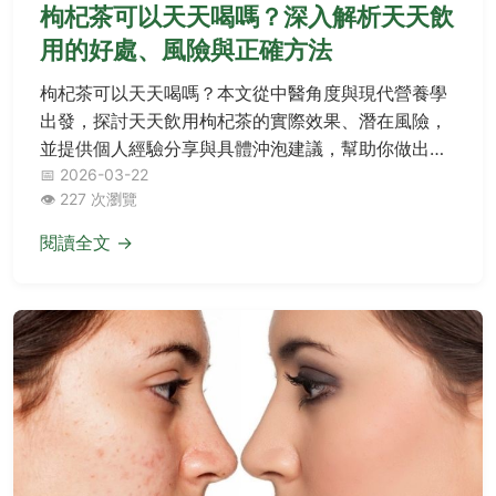
枸杞茶可以天天喝嗎？深入解析天天飲
用的好處、風險與正確方法
枸杞茶可以天天喝嗎？本文從中醫角度與現代營養學
出發，探討天天飲用枸杞茶的實際效果、潛在風險，
並提供個人經驗分享與具體沖泡建議，幫助你做出明
智選擇。
📅 2026-03-22
👁️ 227 次瀏覽
閱讀全文 →