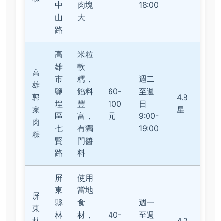
中
肉塊
18:00
山
大
路
高
米粒
雄
軟
高
市
糯，
週二
雄
鹽
餡料
60-
至週
郭
4.8
埕
豐
100
日
家
星
區
富，
元
9:00-
肉
七
有獨
19:00
粽
賢
門醬
路
料
屏
使用
東
當地
屏
縣
食
週一
東
林
材，
40-
至週
林
4.2