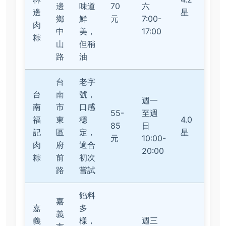
邊
味道
70
六
邊
星
鄉
鮮
元
7:00-
肉
中
美，
17:00
粽
山
但稍
路
油
台
老字
台
南
號，
週一
南
市
口感
55-
至週
福
東
穩
4.0
85
日
記
區
定，
星
元
10:00-
肉
府
適合
20:00
粽
前
初次
路
嘗試
餡料
嘉
嘉
多
義
義
樣，
週三