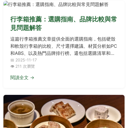
行李箱推薦：選購指南、品牌比較與常
見問題解答
這篇行李箱推薦文章提供全面的選購指南，包括硬殼
和軟殼行李箱的比較、尺寸選擇建議、材質分析如PC
和ABS、以及熱門品牌排行榜。還包括選購清單和常
見問題解答，解決輪子、拉桿、鎖具等疑問。基於個
📅 2025-11-17
👁️ 211 次瀏覽
人經驗和用戶反饋，幫助您找到最適合的旅行箱，避
免購買錯誤。適合各種旅行需求，從短途到長途，一
閱讀全文 →
應俱全。