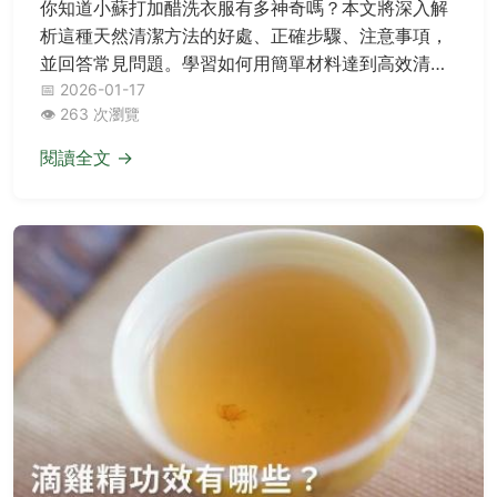
你知道小蘇打加醋洗衣服有多神奇嗎？本文將深入解
析這種天然清潔方法的好處、正確步驟、注意事項，
並回答常見問題。學習如何用簡單材料達到高效清
潔，同時保護環境和健康。從原理到實作，我們提供
📅 2026-01-17
👁️ 263 次瀏覽
完整指南，幫助你解決衣物污漬和異味問題，讓洗衣
變得更簡單、更安全。
閱讀全文 →