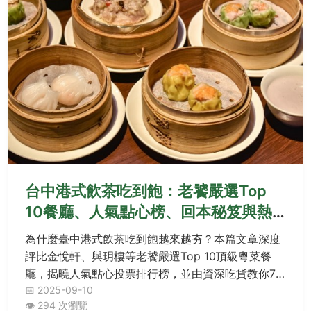
台中港式飲茶吃到飽：老饕嚴選Top
10餐廳、人氣點心榜、回本秘笈與熱
門Q&A
為什麼臺中港式飲茶吃到飽越來越夯？本篇文章深度
評比金悅軒、與玥樓等老饕嚴選Top 10頂級粵菜餐
廳，揭曉人氣點心投票排行榜，並由資深吃貨教你7
招回本秘笈兼顧腸胃健康，最後解答熱門Q&A所有疑
📅 2025-09-10
👁️ 294 次瀏覽
問，讓你一次掌握最夯吃到飽攻略！