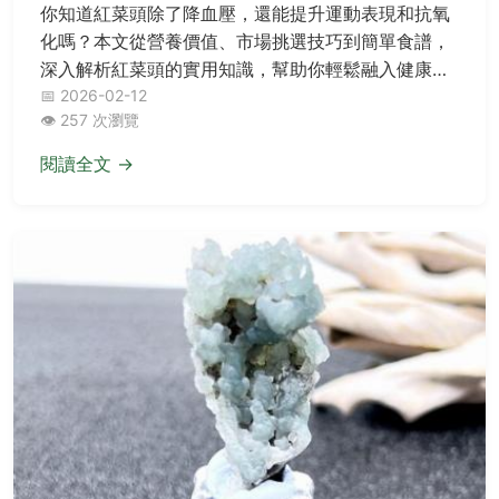
你知道紅菜頭除了降血壓，還能提升運動表現和抗氧
化嗎？本文從營養價值、市場挑選技巧到簡單食譜，
深入解析紅菜頭的實用知識，幫助你輕鬆融入健康飲
食。
📅 2026-02-12
👁️ 257 次瀏覽
閱讀全文 →