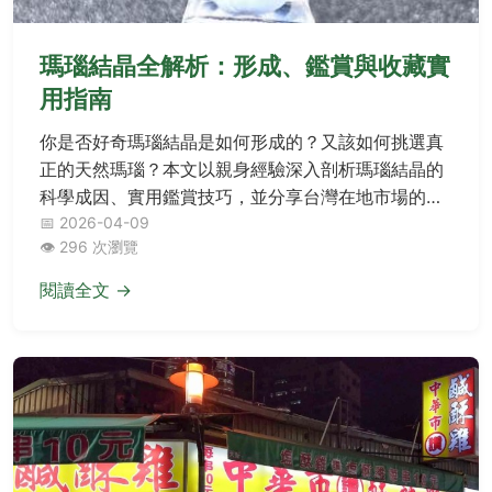
瑪瑙結晶全解析：形成、鑑賞與收藏實
用指南
你是否好奇瑪瑙結晶是如何形成的？又該如何挑選真
正的天然瑪瑙？本文以親身經驗深入剖析瑪瑙結晶的
科學成因、實用鑑賞技巧，並分享台灣在地市場的收
藏心得，幫助你避開常見陷阱，從新手晉升行家。
📅 2026-04-09
👁️ 296 次瀏覽
閱讀全文 →