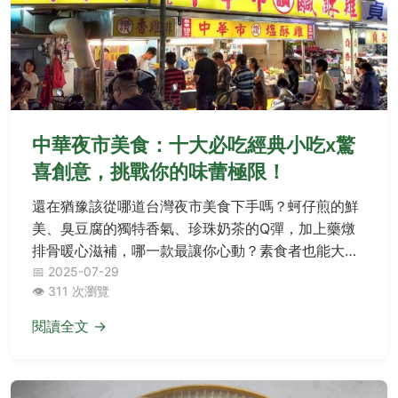
中華夜市美食：十大必吃經典小吃x驚
喜創意，挑戰你的味蕾極限！
還在猶豫該從哪道台灣夜市美食下手嗎？蚵仔煎的鮮
美、臭豆腐的獨特香氣、珍珠奶茶的Q彈，加上藥燉
排骨暖心滋補，哪一款最讓你心動？素食者也能大啖
花生捲冰淇淋或酥脆蚵嗲！想知道避開人潮祕訣、外
📅 2025-07-29
👁️ 311 次瀏覽
帶保持酥脆技巧，或是哪裡找素食友善攤位？本篇夜
市生存攻略與Q&A，帶你輕鬆征服每一攤罪惡系宵
閱讀全文 →
夜！