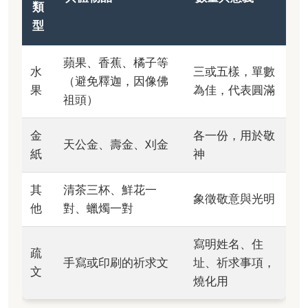
類
型
蘋果、香蕉、橘子等
水
三或五樣，單數
（避免釋迦，因像佛
果
為佳，代表圓滿
祖頭）
金
各一份，用於敬
天公金、壽金、刈金
紙
神
其
清茶三杯、鮮花一
象徵敬意與光明
他
對、蠟燭一對
寫明姓名、住
疏
手寫或印刷的祈求文
址、祈求事項，
文
燒化用