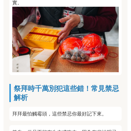
實。
祭拜時千萬別犯這些錯！常見禁忌
解析
拜拜最怕觸霉頭，這些禁忌你最好記下來。