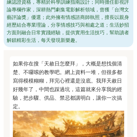
練認證資格，專精於科學訓練指南設計；同時擔任影視評
論專欄作家，深耕熱門劇集電影解析領域，曾獲「台灣文
藝評論獎」優選；此外擁有情感諮商師執照，擅長以親身
經歷結合專業理論，分享情感技巧與相處之道；生活妙招
方面則融合日常實踐經驗，提供實用生活技巧，幫助讀者
解鎖精彩生活，每天發現新樂趣。
如果你在搜「天赦日怎麼拜」，大概是想找個清
楚、不囉嗦的教學吧。網上資料一堆，但很多都
寫得模模糊糊，拜完心裡還是沒底。我拜天赦日
好幾年了，中間也踩過坑，這篇就來分享我的經
驗，把步驟、供品、禁忌都講明白，讓你一次搞
定。