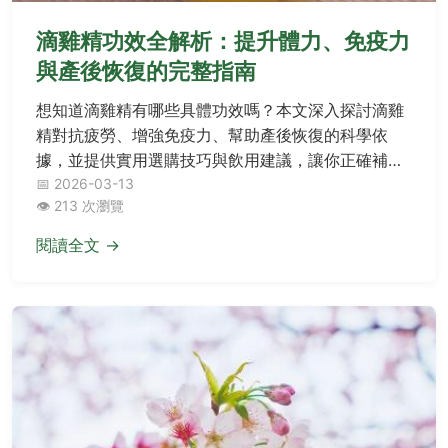
滴雞精功效全解析：提升體力、免疫力
與產後恢復的完整指南
想知道滴雞精有哪些具體功效嗎？本文深入探討滴雞
精對抗疲勞、增強免疫力、幫助產後恢復的科學依
據，並提供實用選購技巧與飲用建議，讓你正確補充
營養。
📅 2026-03-13
👁️ 213 次瀏覽
閱讀全文 →