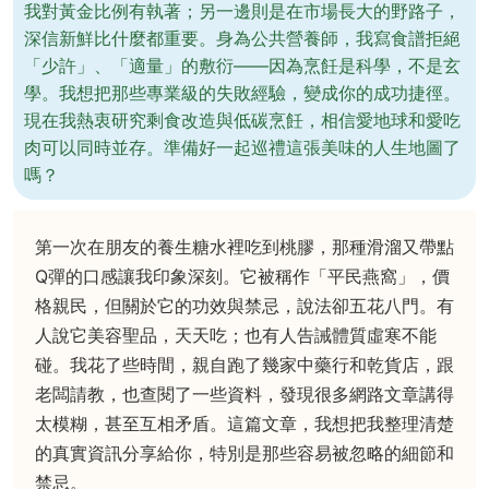
我對黃金比例有執著；另一邊則是在市場長大的野路子，
深信新鮮比什麼都重要。身為公共營養師，我寫食譜拒絕
「少許」、「適量」的敷衍——因為烹飪是科學，不是玄
學。我想把那些專業級的失敗經驗，變成你的成功捷徑。
現在我熱衷研究剩食改造與低碳烹飪，相信愛地球和愛吃
肉可以同時並存。準備好一起巡禮這張美味的人生地圖了
嗎？
第一次在朋友的養生糖水裡吃到桃膠，那種滑溜又帶點
Q彈的口感讓我印象深刻。它被稱作「平民燕窩」，價
格親民，但關於它的功效與禁忌，說法卻五花八門。有
人說它美容聖品，天天吃；也有人告誡體質虛寒不能
碰。我花了些時間，親自跑了幾家中藥行和乾貨店，跟
老闆請教，也查閱了一些資料，發現很多網路文章講得
太模糊，甚至互相矛盾。這篇文章，我想把我整理清楚
的真實資訊分享給你，特別是那些容易被忽略的細節和
禁忌。