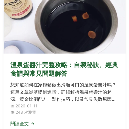
溫泉蛋醬汁完整攻略：自製秘訣、經典
食譜與常見問題解答
想知道如何在家輕鬆做出滑順可口的溫泉蛋醬汁嗎？
這篇文章從基礎到進階，詳細解析溫泉蛋醬汁的起
源、黃金比例配方、製作技巧，以及常見失敗原因與
解決方法。無論是新手還是料理愛好者，都能找到實
📅 2026-01-11
👁️ 248 次瀏覽
用指南和創意應用點子。
閱讀全文 →