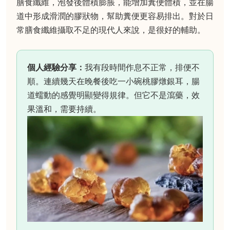
膳食纖維，泡發後體積膨脹，能增加糞便體積，並在腸
道中形成滑潤的膠狀物，幫助糞便更容易排出。對於日
常膳食纖維攝取不足的現代人來說，是很好的輔助。
個人經驗分享：
我有段時間作息不正常，排便不
順。連續幾天在晚餐後吃一小碗桃膠燉銀耳，腸
道蠕動的感覺明顯變得規律。但它不是瀉藥，效
果溫和，需要持續。