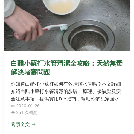
白醋小蘇打水管清潔全攻略：天然無毒
解決堵塞問題
你知道白醋和小蘇打如何有效清潔水管嗎？本文詳細
介紹白醋小蘇打水管清潔的步驟、原理、優缺點及安
全注意事項，提供實用DIY指南，幫助你解決家居水
管問題，無需化學清潔劑。
📅 2026-01-26
👁️ 251 次瀏覽
閱讀全文 →