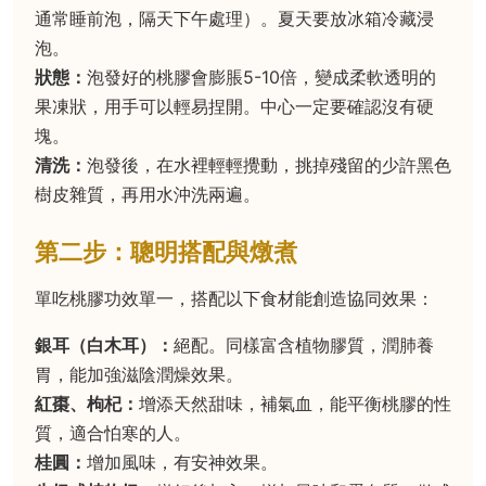
通常睡前泡，隔天下午處理）。夏天要放冰箱冷藏浸
泡。
狀態：
泡發好的桃膠會膨脹5-10倍，變成柔軟透明的
果凍狀，用手可以輕易捏開。中心一定要確認沒有硬
塊。
清洗：
泡發後，在水裡輕輕攪動，挑掉殘留的少許黑色
樹皮雜質，再用水沖洗兩遍。
第二步：聰明搭配與燉煮
單吃桃膠功效單一，搭配以下食材能創造協同效果：
銀耳（白木耳）：
絕配。同樣富含植物膠質，潤肺養
胃，能加強滋陰潤燥效果。
紅棗、枸杞：
增添天然甜味，補氣血，能平衡桃膠的性
質，適合怕寒的人。
桂圓：
增加風味，有安神效果。