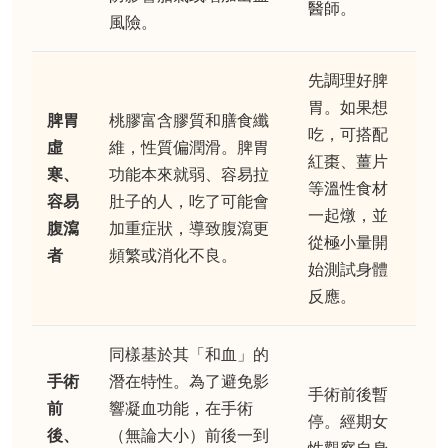
醫師。
風險。
先調理好脾
胃。如果想
脾胃
桃膠富含膠質和膳食纖
吃，可搭配
虛
維，性質偏潤滑。脾胃
紅棗、薑片
寒、
功能本來就弱、容易拉
等溫性食材
容易
肚子的人，吃了可能會
一起燉，並
腹瀉
加重症狀，導致腹瀉更
從極小量開
者
頻繁或消化不良。
始測試身體
反應。
同樣基於其「和血」的
手術
潛在特性。為了避免影
手術前後暫
前
響凝血功能，在手術
停。經期女
後、
（無論大小）前後一到