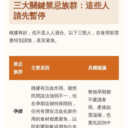
三大關鍵禁忌族群：這些人
請先暫停
桃膠再好，也不是人人適合。以下三類人，在食用前需
要特別謹慎，甚至避免。
禁忌
主要原因
具體建議
族群
桃膠有活血作用。雖然
整個孕期都
民間說法強弱不一，但
不建議食
在孕期這個特殊階段，
用。產後如
孕婦
任何有潛在活血化瘀作
需滋補，也
用的食材都應避免，以
應先諮詢中
防影響胎氣或增加出血