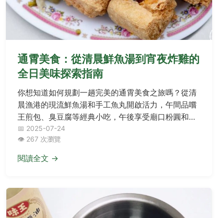
通霄美食：從清晨鮮魚湯到宵夜炸雞的
全日美味探索指南
你想知道如何規劃一趟完美的通霄美食之旅嗎？從清
晨漁港的現流鮮魚湯和手工魚丸開啟活力，午間品嚐
王煎包、臭豆腐等經典小吃，午後享受廟口粉圓和鹹
蛋糕的甜蜜時光，晚餐大啖海鮮餐廳與沙茶羊肉，晚
📅 2025-07-24
👁️ 267 次瀏覽
間續攤炸雞攤和肉圓當宵夜。本文分享行程小撇步與
在地真心話，讓你輕鬆踩點通霄鮮味與人情味，避開
閱讀全文 →
雷點、挖掘寶藏！