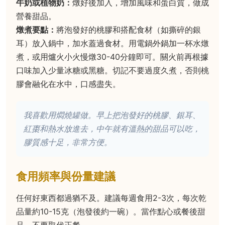
牛奶或植物奶：
燉好後加入，增加風味和蛋白質，做成
營養甜品。
燉煮要點：
將泡發好的桃膠和搭配食材（如撕碎的銀
耳）放入鍋中，加水蓋過食材。用電鍋外鍋加一杯水燉
煮，或用爐火小火慢燉30-40分鐘即可。關火前再根據
口味加入少量冰糖或黑糖。切記不要過度久煮，否則桃
膠會融化在水中，口感盡失。
我喜歡用燜燒罐做。早上把泡發好的桃膠、銀耳、
紅棗和熱水放進去，中午就有溫熱的甜品可以吃，
膠質感十足，非常方便。
食用頻率與份量建議
任何好東西都過猶不及。建議每週食用2-3次，每次乾
品量約10-15克（泡發後約一碗）。當作點心或餐後甜