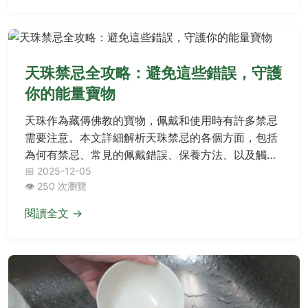
天珠禁忌全攻略：避免這些錯誤，守護
你的能量寶物
天珠作為藏傳佛教的寶物，佩戴和使用時有許多禁忌
需要注意。本文詳細解析天珠禁忌的各個方面，包括
為何有禁忌、常見的佩戴錯誤、保養方法、以及觸犯
禁忌的可能後果。我們還提供了實用的問答環節，解
📅 2025-12-05
👁️ 250 次瀏覽
答如『天珠可以洗澡時戴嗎？』、『天珠借給別人會
怎樣？』等常見問題。透過個人經驗分享和專業知
閱讀全文 →
識，幫助您避免錯誤，正確守護天珠的能量。無論您
是新手還是收藏家，這篇文章都能提供有價值的資
訊，讓您更深入了解天珠禁忌的深層意義。