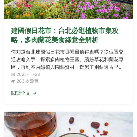
建國假日花市：台北必逛植物市集攻
略，多肉蘭花美食綠意全解析
你知道台北建國假日花市哪裡最值得逛嗎？從位置交
通攻略入手，探索多肉植物王國、繽紛草花和蘭花專
區，再到室內綠植與園藝資材；逛累了別錯過古早味
美食如大腸麵線和地瓜球，體驗都市裡的綠意詩篇。
📅 2025-11-28
👁️ 283 次瀏覽
想問開店時間或新手建議？這裡提供完整解答，讓你
的花市之旅輕鬆又滿足。
閱讀全文 →