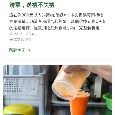
清單，送禮不失禮
還在為300元以內的禮物煩惱嗎？本文提供實用禮物
推薦清單，涵蓋各種場合和對象，幫助你找到高CP值
的送禮選擇。從實用物品到創意小物，完整解析選購
技巧和常見問題，讓你送禮更輕鬆。
📅 2025-12-24
👁️ 272 次瀏覽
閱讀全文 →