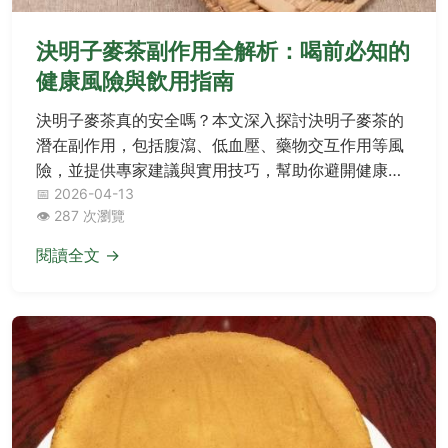
決明子麥茶副作用全解析：喝前必知的
健康風險與飲用指南
決明子麥茶真的安全嗎？本文深入探討決明子麥茶的
潛在副作用，包括腹瀉、低血壓、藥物交互作用等風
險，並提供專家建議與實用技巧，幫助你避開健康地
雷，聰明享受這款養生茶飲。
📅 2026-04-13
👁️ 287 次瀏覽
閱讀全文 →