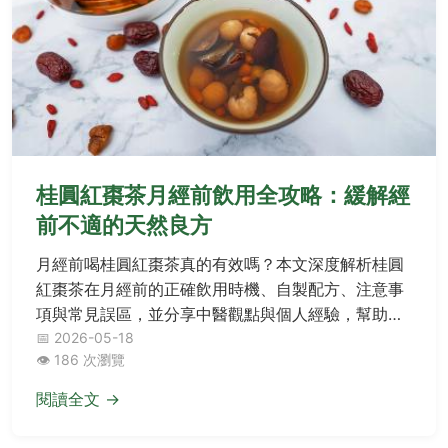
桂圓紅棗茶月經前飲用全攻略：緩解經
前不適的天然良方
月經前喝桂圓紅棗茶真的有效嗎？本文深度解析桂圓
紅棗茶在月經前的正確飲用時機、自製配方、注意事
項與常見誤區，並分享中醫觀點與個人經驗，幫助你
緩解經前不適，提升生活品質。
📅 2026-05-18
👁️ 186 次瀏覽
閱讀全文 →