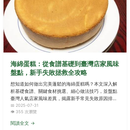
海綿蛋糕：從食譜基礎到臺灣店家風味
盤點，新手失敗拯救全攻略
想知道如何做出完美蓬鬆的海綿蛋糕嗎？本文深入解
析基礎食譜、關鍵食材挑選、細心做法技巧，並盤點
臺灣人氣店家風味差異，揭露新手常見失敗原因排行
榜及拯救指南，探討糖量實驗對蛋糕的影響，最後提
📅 2025-07-31
👁️ 355 次瀏覽
供Q&A解答所有疑問，助你一次成功掌握精髓！
閱讀全文 →