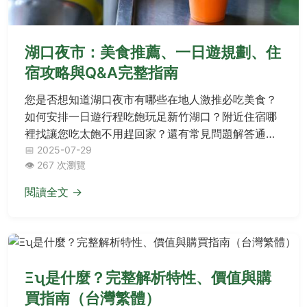
湖口夜市：美食推薦、一日遊規劃、住
宿攻略與Q&A完整指南
您是否想知道湖口夜市有哪些在地人激推必吃美食？
如何安排一日遊行程吃飽玩足新竹湖口？附近住宿哪
裡找讓您吃太飽不用趕回家？還有常見問題解答通通
在這裡！本篇完整收錄美食清單、行程規劃、住宿選
📅 2025-07-29
👁️ 267 次瀏覽
擇及熱門Q&A，帶您輕鬆暢遊湖口夜市，享受完美之
旅！
閱讀全文 →
Ξʯ是什麼？完整解析特性、價值與購
買指南（台灣繁體）