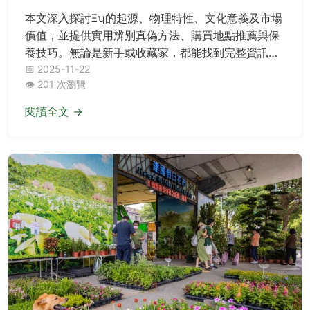
本文深入探討Ξʯ的起源、物理特性、文化意義及市場
價值，並提供實用辨別真偽方法、購買地點推薦與保
養技巧。無論是新手或收藏家，都能找到完整資訊，
解決所有關於Ξʯ的疑問。
📅 2025-11-22
👁️ 201 次瀏覽
閱讀全文 →