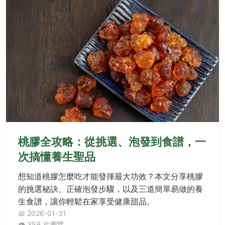
桃膠全攻略：從挑選、泡發到食譜，一
次搞懂養生聖品
想知道桃膠怎麼吃才能發揮最大功效？本文分享桃膠
的挑選秘訣、正確泡發步驟，以及三道簡單易做的養
生食譜，讓你輕鬆在家享受健康甜品。
📅 2026-01-31
👁️ 359 次瀏覽