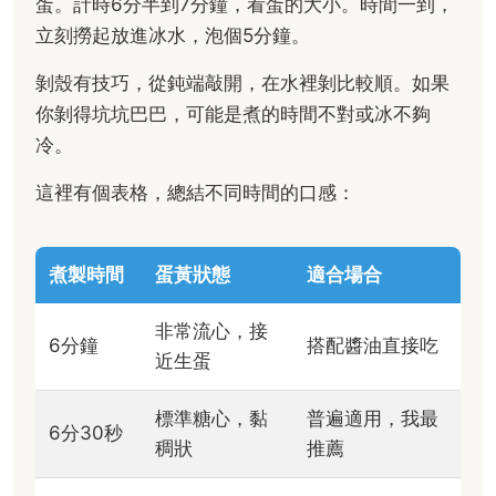
蛋。計時6分半到7分鐘，看蛋的大小。時間一到，
立刻撈起放進冰水，泡個5分鐘。
剝殼有技巧，從鈍端敲開，在水裡剝比較順。如果
你剝得坑坑巴巴，可能是煮的時間不對或冰不夠
冷。
這裡有個表格，總結不同時間的口感：
煮製時間
蛋黃狀態
適合場合
非常流心，接
6分鐘
搭配醬油直接吃
近生蛋
標準糖心，黏
普遍適用，我最
6分30秒
稠狀
推薦