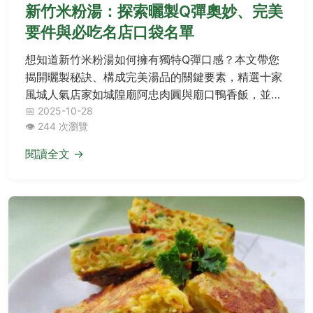
新竹米粉湯：探索曬製Q彈奧妙、完美
要件與必吃名店口袋名單
想知道新竹米粉湯如何擁有獨特Q彈口感？本文帶您
揭開曬製秘訣、構成完美湯品的關鍵要素，精選十家
風城人氣店家如城隍廟阿忠肉圓與廟口鴨香飯，並分
享自煮小撇步與常見問答，讓您輕鬆煮出或品嚐這道
📅 2025-10-28
👁️ 244 次瀏覽
經典美食精髓。
閱讀全文 →