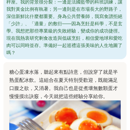
秤座。我的背景很分裂：一邊是法國藍帶的科班訓練，讓
我對黃金比例有執著；另一邊則是在市場長大的野路子，
深信新鮮比什麼都重要。身為公共營養師，我寫食譜拒絕
「少許」、「適量」的敷衍——因為烹飪是科學，不是玄
學。我想把那些專業級的失敗經驗，變成你的成功捷徑。
現在我熱衷研究剩食改造與低碳烹飪，相信愛地球和愛吃
肉可以同時並存。準備好一起巡禮這張美味的人生地圖了
嗎？
糖心蛋凍水落，聽起來有點詩意，但說穿了就是半
熟蛋配冰飲。這組合在夏天特別受歡迎，既能滿足
口腹之欲，又消暑。我自己也是從煮壞無數顆蛋才
慢慢摸出訣竅，今天就把這些經驗分享給你。