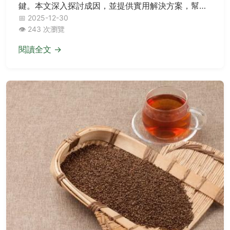
鍵。本文深入探討成因，並提供實用解決方案，幫助
你徹底了解並對抗頑固痘痘。
📅 2025-12-30
👁️ 243 次瀏覽
閱讀全文 →