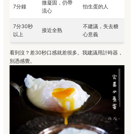
微凝固，仍帶
7分鐘
怕生蛋的人
流心
7分30秒
不建議，失去糖
接近全熟
以上
心意義
看到沒？差30秒口感就差很多。我建議用計時器，
別憑感覺。