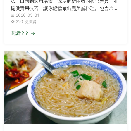
法、口感到適用場景，深度解析兩者的核心差異，並
提供實用技巧，讓你輕鬆做出完美蛋料理。包含常見
錯誤解答與進階秘訣，適合所有烹飪愛好者。
📅 2026-05-31
👁️ 220 次瀏覽
閱讀全文 →