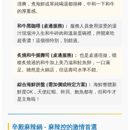
清爽，煮海鮮或單純喝湯都很棒，中和一下和牛
的厚重感。
和牛黑咖哩 (桌邊服務)：
服務人員會用滾燙的湯
汁現場沖入生和牛碎肉和溫泉蛋碗裡，拌開來吃
超香濃！這個很特別，別錯過。
炙燒和牛握壽司 (桌邊服務)：
也是桌邊現做，噴
槍炙燒過的和牛加上美乃滋和鮭魚卵，一口滿
足。雖然是火鍋店，但這壽司水準不錯。
綜合海鮮拼盤 (需加價或特定方案)：
海鮮整體新
鮮度OK，天使紅蝦、幹貝、鮑魚都有，但和牛才
是主角啦！
辛殿麻辣鍋 - 麻辣控的激情首選