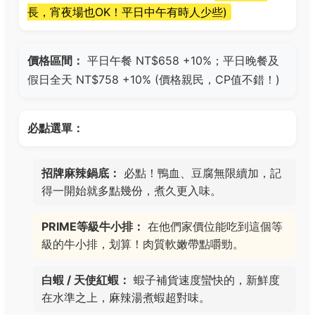
長，宵夜場也OK！平日中午有時人少些)
價格區間：
平日午餐 NT$658 +10%；平日晚餐及
假日全天 NT$758 +10% (價格親民，CP值不錯！)
必點選單：
招牌麻辣鍋底：
必點！鴨血、豆腐無限續加，記
得一開始就多點幾份，煮久更入味。
PRIME等級牛小排：
在他們家價位能吃到這個等
級的牛小排，划算！肉質軟嫩帶點嚼勁。
白蝦 / 天使紅蝦：
蝦子補貨速度蠻快的，新鮮度
在水準之上，麻辣湯煮蝦超對味。