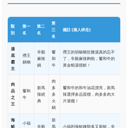
第
類
第一
第二
三
備註 (個人碎念)
別
名
名
名
湯
辛殿
饗
撈王的胡椒豬肚雞湯真的忘不
底
撈王
麻辣
和
了，辛殿麻辣夠勁，饗和牛的
霸
鍋物
鍋
牛
黃金蜆湯很鮮！
主
肉
肉
新馬
多
饗和牛的和牛油花漂亮，新馬
品
饗和
辣經
多
辣選擇多品質穩，肉多多肉大
之
牛
典
火
片過癮！
王
鍋
海
新
小福
鮮
辛殿
馬
小福利海鮮種類多又新鮮，辛