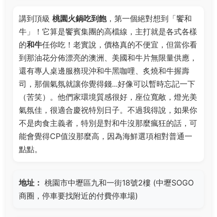
講到頂級
桃園火鍋吃到飽
，第一個絕對想到「饗和
牛」！它算是饗賓集團的高檔線，主打就是各式各樣
的
和牛
任你吃！老實說，價格真的不便宜，但當你看
到那油花分佈漂亮的澳洲、美國和牛片無限量供應，
還有專人桌邊服務現沖和牛黑咖哩、炙燒和牛握壽
司，那個氣氛就讓你覺得錢...好像可以暫時忘記一下
（苦笑）。他們家環境質感很好，座位寬敞，燈光美
氣氛佳，很適合慶祝特別日子。不過我得說，如果你
不是肉食主義者，特別是對和牛沒那麼瘋狂的話，可
能會覺得CP值沒那麼高，因為海鮮選項相對普通一
點點。
地址：
桃園市中壢區九和一街18號2樓 (中壢SOGO
商圈，停車要找附近的付費停車場)