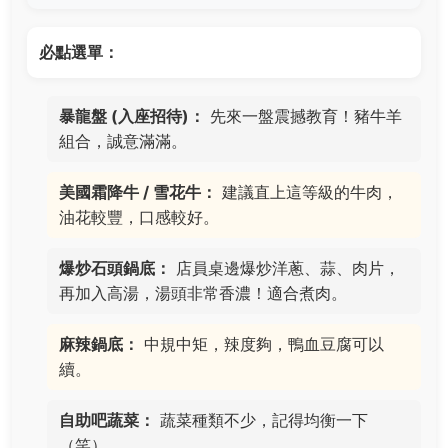
必點選單：
暴龍盤 (入座招待)：
先來一盤震撼教育！豬牛羊
組合，誠意滿滿。
美國霜降牛 / 雪花牛：
建議直上這等級的牛肉，
油花較豐，口感較好。
爆炒石頭鍋底：
店員桌邊爆炒洋蔥、蒜、肉片，
再加入高湯，湯頭非常香濃！適合煮肉。
麻辣鍋底：
中規中矩，辣度夠，鴨血豆腐可以
續。
自助吧蔬菜：
蔬菜種類不少，記得均衡一下
（笑）。