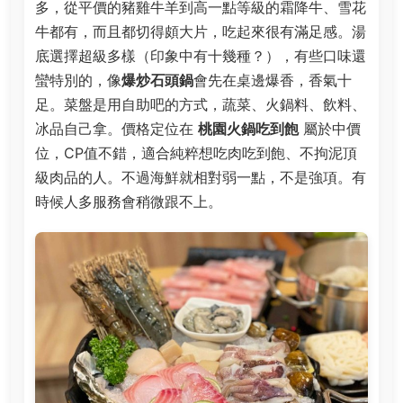
多，從平價的豬雞牛羊到高一點等級的霜降牛、雪花
牛都有，而且都切得頗大片，吃起來很有滿足感。湯
底選擇超級多樣（印象中有十幾種？），有些口味還
蠻特別的，像
爆炒石頭鍋
會先在桌邊爆香，香氣十
足。菜盤是用自助吧的方式，蔬菜、火鍋料、飲料、
冰品自己拿。價格定位在
桃園火鍋吃到飽
屬於中價
位，CP值不錯，適合純粹想吃肉吃到飽、不拘泥頂
級肉品的人。不過海鮮就相對弱一點，不是強項。有
時候人多服務會稍微跟不上。