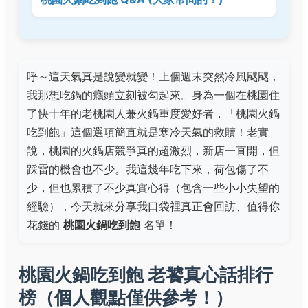
呼～這天氣真是說變就變！上個週末突然冷風颼颼，
我那想吃鍋的癮頭立刻被勾起來。身為一個在桃園住
了快十年的老桃園人兼火鍋重度愛好者，「桃園火鍋
吃到飽」這個選項簡直就是寒冷天氣的救贖！老實
說，桃園的火鍋店競爭真的超激烈，新店一直開，但
踩雷的機會也不少。我這幾年吃下來，荷包傷了不
少，但也累積了不少真實心得（包含一些小小失望的
經驗），今天就來分享我口袋裡真正會回訪、值得你
花錢的
桃園火鍋吃到飽
名單！
桃園火鍋吃到飽 老饕真心話排行
榜（個人觀點僅供參考！）