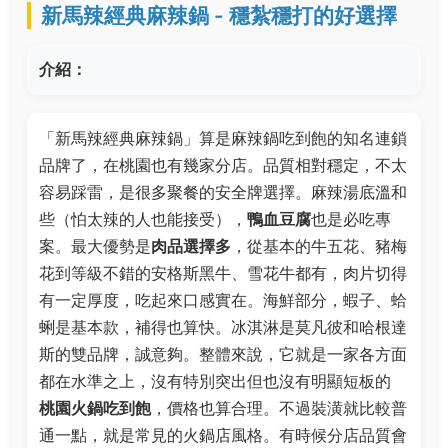
新馬辣經典麻辣鍋 - 穩紮穩打的好選擇
介紹：
「新馬辣經典麻辣鍋」算是麻辣鍋吃到飽的知名連鎖
品牌了，在桃園也有幾家分店。品質相對穩定，不太
容易踩雷，是很多聚餐的安全牌選擇。麻辣湯底溫和
些（怕太辣的人也能接受），
鴨血豆腐
也是必吃專
案。最大優勢是
肉品選擇多
，從基本的牛五花、豬梅
花到等級不錯的安格斯黑牛、雪花牛都有，肉片切得
有一定厚度，吃起來口感實在。海鮮部分，蝦子、蛤
蜊是基本款，補得也算快。冰淇淋是莫凡彼和哈根達
斯的雙品牌，誠意夠。整體來說，它就是一家各方面
都在水準之上，沒有特別突出但也沒有明顯短板的
桃園火鍋吃到飽
，價格也算合理。不過裝潢就比較普
通一點，就是常見的火鍋店風格。有時候分店品質會