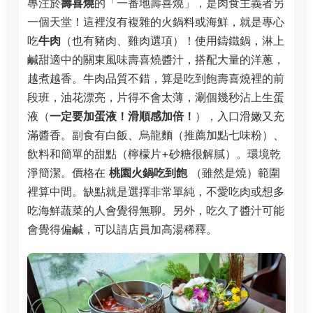
專注於
壽喜燒
的「一番地壽喜燒」，是肉食主義者另
一個天堂！這裡沒有複雜的火鍋料或海鮮，就是專心
吃
牛肉
（也有豬肉、雞肉選項）！使用鑄鐵鍋，淋上
鹹甜適中的關東風味壽喜燒醬汁，搭配大量的洋蔥，
越煮越香。牛肉品質不錯，算是吃到飽壽喜燒裡的前
段班，油花漂亮，片得不會太薄，涮個幾秒沾上生蛋
液（
一定要加蛋液！滑順感加倍！
），入口滑嫩又充
滿醬香。副食有白飯、烏龍麵（推薦加點七味粉）、
飲料和簡單的甜點（檸檬片+砂糖很解膩）。環境乾
淨簡潔。價格在
桃園火鍋吃到飽
（雖然是燒）範圍
裡算中間。缺點就是選擇非常單純，不愛吃肉或想多
吃海鮮蔬菜的人會覺得無聊。另外，吃久了醬汁可能
會覺得偏鹹，可以請店員加高湯稀釋。