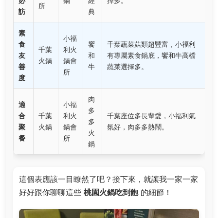
必
鍋
經
擇多。
所
訪
典
素
小福
食
饗
千葉蔬菜菇類超豐富，小福利
千葉
利火
友
和
有專屬素食鍋底，饗和牛高檔
火鍋
鍋會
善
牛
蔬菜選擇多。
所
度
肉
適
小福
多
合
千葉
利火
千葉座位多長輩愛，小福利氣
多
聚
火鍋
鍋會
氛好，肉多多熱鬧。
火
餐
所
鍋
這個表應該一目瞭然了吧？接下來，就讓我一家一家
好好跟你聊聊這些
桃園火鍋吃到飽
的細節！