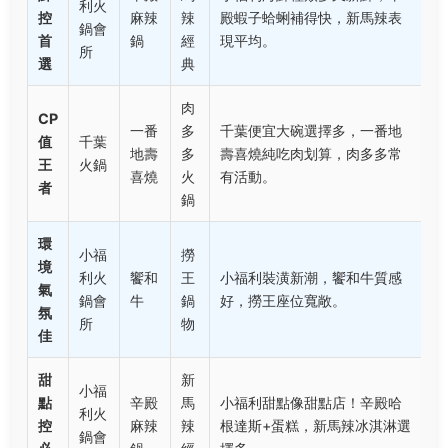
利火
控
麻辣
辣
殿蝦子蛤蜊補得快，新馬辣表
鍋會
首
鍋
經
現平均。
所
選
典
肉
CP
一番
多
千葉便宜大碗選擇多，一番地
值
千葉
地壽
多
壽喜燒純吃肉划算，肉多多常
王
火鍋
喜燒
火
有活動。
者
鍋
環
小福
撈
境
利火
饗和
王
小福利裝潢新潮，饗和牛質感
氣
鍋會
牛
鍋
好，撈王座位寬敞。
氛
所
物
佳
甜
新
小福
點
辛殿
馬
小福利甜點像甜點店！辛殿哈
利火
控
麻辣
辣
根達斯+蛋糕，新馬辣冰淇淋選
鍋會