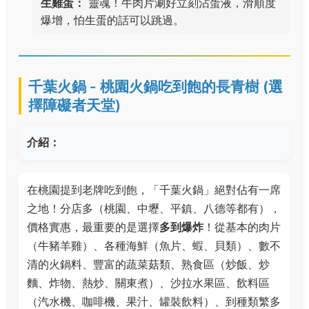
生雞蛋：
靈魂！牛肉片涮好立刻沾蛋液，滑順度
爆增，怕生蛋的話可以跳過。
千葉火鍋 - 桃園火鍋吃到飽的長青樹 (選
擇障礙者天堂)
介紹：
在桃園提到老牌吃到飽，「千葉火鍋」絕對佔有一席
之地！分店多（桃園、中壢、平鎮、八德等都有），
價格實惠，最重要的是選擇
多到爆炸
！從基本的肉片
（牛豬羊雞）、各種海鮮（魚片、蝦、貝類）、數不
清的火鍋料、豐富的蔬菜菇類、熟食區（炒飯、炒
麵、炸物、熱炒、關東煮）、沙拉水果區、飲料區
（汽水機、咖啡機、果汁、罐裝飲料）、到種類繁多