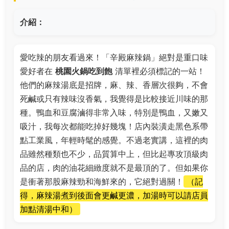
介紹：
愛吃辣的朋友看過來！「辛殿麻辣鍋」絕對是重口味
愛好者在
桃園火鍋吃到飽
清單裡必須標記的一站！
他們的麻辣湯底是招牌，麻、辣、香層次很夠，不會
死鹹或只有辣味沒香氣，我覺得是比較接近川味的那
種。鴨血和豆腐滷得非常入味，特別是鴨血，又嫩又
吸汁，我每次都能吃掉好幾塊！店內裝潢走黑色系帶
點工業風，年輕時髦的感覺。不過老實講，這裡的肉
品雖然種類也不少，品質算中上，但比起專攻頂級肉
品的店，肉的油花細緻度就不是最頂的了。但如果你
是衝著那股麻辣勁和海鮮來的，它絕對過關！
（記
得，麻辣湯煮到後面會更鹹更濃，加湯時可以請店員
加點清湯中和）