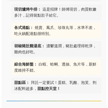
現切爐烤牛排：
這是招牌！師傅現切，肉質軟嫩
多汁，記得留點肚子給它。
各式港點：
燒賣、鳳爪、珍珠丸等，水準不差，
吃火鍋配港點很特別。
胡椒豬肚雞湯底：
濃鬱溫潤，豬肚處理得乾淨，
雞肉也好吃。
綜合海鮮盤：
白蝦、蛤蜊、透抽、魚片等，新鮮
度維持不錯。
甜點區：
拜託一定要試！蛋糕、乳酪、泡芙、剉
冰配料超多，
甜點控天堂！