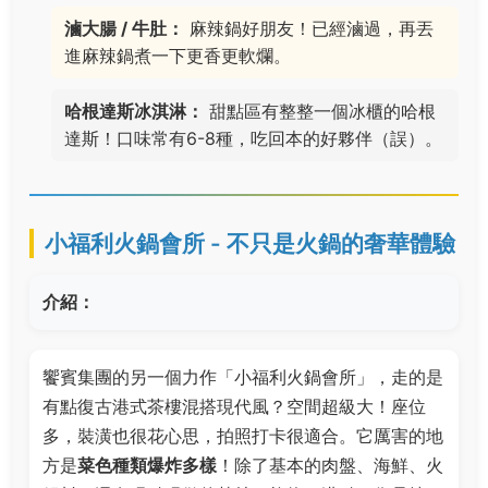
滷大腸 / 牛肚：
麻辣鍋好朋友！已經滷過，再丟
進麻辣鍋煮一下更香更軟爛。
哈根達斯冰淇淋：
甜點區有整整一個冰櫃的哈根
達斯！口味常有6-8種，吃回本的好夥伴（誤）。
小福利火鍋會所 - 不只是火鍋的奢華體驗
介紹：
饗賓集團的另一個力作「小福利火鍋會所」，走的是
有點復古港式茶樓混搭現代風？空間超級大！座位
多，裝潢也很花心思，拍照打卡很適合。它厲害的地
方是
菜色種類爆炸多樣
！除了基本的肉盤、海鮮、火