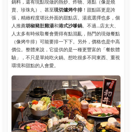
鍋料，還有現點現做的熱炒、炸物、港點（像是燒
賣、珍珠丸）、甚至
現切爐烤牛排
！甜點區更是誇
張，精緻程度堪比外面的甜點店。湯底選擇也多，個
人推薦
胡椒豬肚雞湯
和
港式沙嗲鍋
。不過...店太大、
人太多有時候取餐會覺得有點混亂，熱門的現做餐點
（像烤牛排）可能要排一下下。另外，價格也是中高
價位。整體來說，它提供的是一種更豐富的「餐飲體
驗」，不只是單純吃火鍋。想吃很多不同東西、重視
環境和甜點的人會愛。