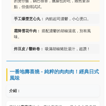
的煲仔飯，鍋巴很香，臘腸也好吃，雖然要加
點，但值得試試。
手工爆漿芝心丸：
內餡起司濃鬱，小心燙口。
霜降雪花牛肉：
搭配濃鬱的胡椒湯底，別有風
味。
炸豆皮 / 響鈴卷：
吸滿胡椒豬肚湯汁，超讚！
一番地壽喜燒 - 純粹的肉肉肉！經典日式
風味
介紹：