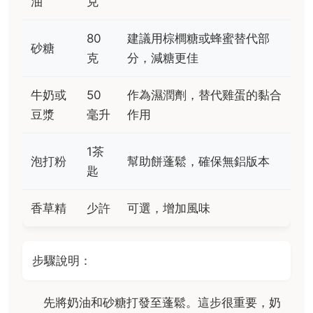
油
克
80
建議用棕櫚糖或蜂蜜替代部
砂糖
克
分，減糖更佳
牛奶或
50
作為濕潤劑，替代雞蛋的黏合
豆漿
毫升
作用
1茶
泡打粉
幫助餅蓬鬆，確保無鋁版本
匙
香草精
少許
可選，增加風味
步驟說明：
先將奶油和砂糖打發至蓬鬆。這步很重要，奶