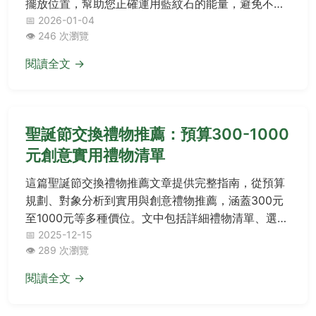
擺放位置，幫助您正確運用藍紋石的能量，避免不必
要的負面影響。
📅 2026-01-04
👁️ 246 次瀏覽
閱讀全文 →
聖誕節交換禮物推薦：預算300-1000
元創意實用禮物清單
這篇聖誕節交換禮物推薦文章提供完整指南，從預算
規劃、對象分析到實用與創意禮物推薦，涵蓋300元
至1000元等多種價位。文中包括詳細禮物清單、選購
技巧及常見問答，幫助你輕鬆應對各種交換禮物場
📅 2025-12-15
👁️ 289 次瀏覽
合，避免尷尬，送出受歡迎的好禮。無論是辦公室同
事、朋友或家人，都能找到適合的選擇，解決所有疑
閱讀全文 →
問。