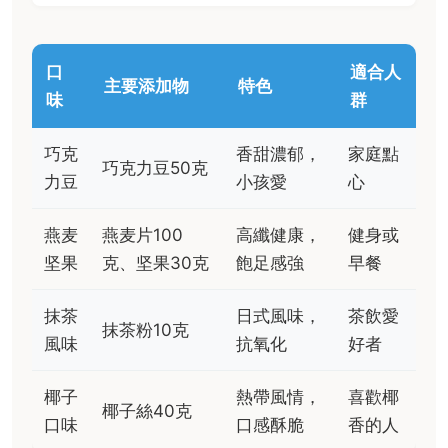
口
適合人
主要添加物
特色
味
群
巧克
香甜濃郁，
家庭點
巧克力豆50克
力豆
小孩愛
心
燕麦
燕麦片100
高纖健康，
健身或
坚果
克、坚果30克
飽足感強
早餐
抹茶
日式風味，
茶飲愛
抹茶粉10克
風味
抗氧化
好者
椰子
熱帶風情，
喜歡椰
椰子絲40克
口味
口感酥脆
香的人