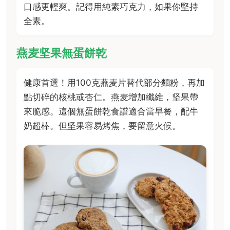
口感更輕爽。記得用純素巧克力，如果你堅持
全素。
燕麦坚果無蛋餅乾
健康首選！用100克燕麦片替代部分麵粉，再加
點切碎的核桃或杏仁。燕麦增加纖維，坚果帶
來脆感。這個無蛋餅乾食譜適合當早餐，配牛
奶超棒。但坚果容易烤焦，要留意火候。