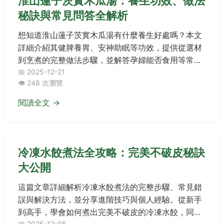
淮山蓮子茨實木瓜湯：養生功效、做法
秘訣與常見問答全解析
想知道淮山蓮子茨實木瓜湯有什麼養生好處嗎？本文
詳細介紹其健脾養胃、安神助眠等功效，提供從選材
到烹煮的完整做法步驟，並解答孕婦能否食用等常見
疑問，幫助您在家輕鬆煮出健康湯品。
📅 2025-12-21
👁️ 248 次瀏覽
閱讀全文 →
冷凍水餃煮法全攻略：完美不破皮秘訣
大公開
這篇文章詳細解析冷凍水餃煮法的完整步驟、常見錯
誤與解決方法，並分享進階技巧與個人經驗。從新手
到高手，學會如何煮出完美不破皮的冷凍水餃，同時
📅 2025-12-05