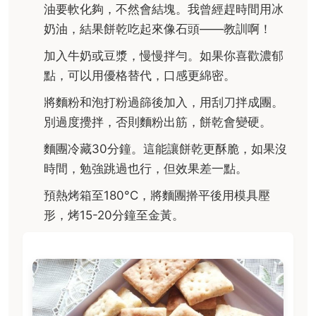
油要軟化夠，不然會結塊。我曾經趕時間用冰
奶油，結果餅乾吃起來像石頭——教訓啊！
加入牛奶或豆漿，慢慢拌勻。如果你喜歡濃郁
點，可以用優格替代，口感更綿密。
將麵粉和泡打粉過篩後加入，用刮刀拌成團。
別過度攪拌，否則麵粉出筋，餅乾會變硬。
麵團冷藏30分鐘。這能讓餅乾更酥脆，如果沒
時間，勉強跳過也行，但效果差一點。
預熱烤箱至180°C，將麵團擀平後用模具壓
形，烤15-20分鐘至金黃。