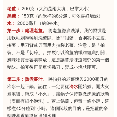
老薑：
200克（大約是兩大塊，巴掌大小）
黑糖：
150克（約米杯的8分滿，可依喜好增減）
水：
2000毫升（約8杯水）
第一步：處理老薑。
將老薑徹底洗淨。我的習慣是
用軟毛刷輕輕刷洗縫隙。除非很髒，否則我不去皮。
接著，用刀背或刀面用力拍裂老薑。注意，是「拍
裂」不是「切碎」。拍裂可以讓薑的纖維組織打開，
風味物質更容易釋放，這是讓薑湯味道濃郁的第一個
秘訣。拍完後再簡單切幾刀，變成小塊狀即可。
第二步：熬煮薑汁。
將拍好的老薑塊與2000毫升的
冷水一起下鍋。記住，一定要從
冷水
開始煮。開大火
煮滾後，轉成「小火」，讓鍋子保持微微沸騰的狀態
（表面有細小泡泡）。蓋上鍋蓋，但留一條小縫，這
樣煮45分鐘到1小時。這個階段的目的，是把薑的辛
辣味和香氣徹底逼到水裡。