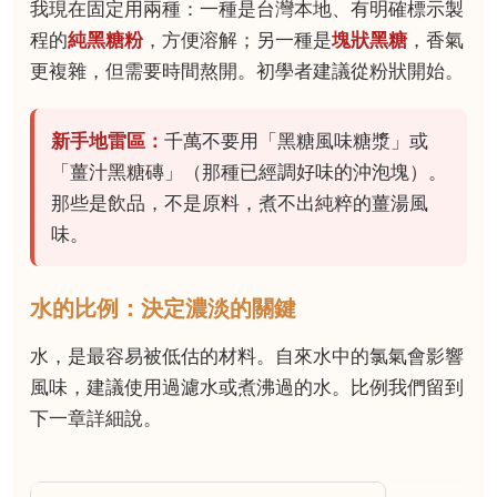
我現在固定用兩種：一種是台灣本地、有明確標示製
程的
純黑糖粉
，方便溶解；另一種是
塊狀黑糖
，香氣
更複雜，但需要時間熬開。初學者建議從粉狀開始。
新手地雷區：
千萬不要用「黑糖風味糖漿」或
「薑汁黑糖磚」（那種已經調好味的沖泡塊）。
那些是飲品，不是原料，煮不出純粹的薑湯風
味。
水的比例：決定濃淡的關鍵
水，是最容易被低估的材料。自來水中的氯氣會影響
風味，建議使用過濾水或煮沸過的水。比例我們留到
下一章詳細說。