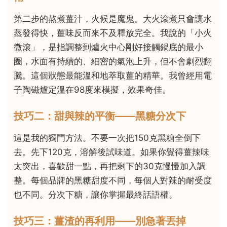
第二步的熬煮薑汁，火候是魔鬼。大火滾煮只會讓水
蒸發得快，薑味反而來不及釋放完全。我說的「小火
微滾」，是指調整到爐火中心剛好接觸鍋底的最小
圈，水面有持續的、細密的氣泡上升，但不會劇烈翻
騰。這個狀態最能溫和地萃取薑的精華。我曾經用電
子陶磁爐定溫在98度來模擬，效果奇佳。
技巧二：甜與辣的平衡——黑糖分次下
這是我的獨門方法。不要一次把150克黑糖全倒下
去。先下120克，溶解後試味道。如果你覺得薑辣味
太突出，喜歡甜一點，再把剩下的30克慢慢加入調
整。每個品牌的黑糖甜度不同，每個人對辣的耐受度
也不同。分次下糖，讓你掌握最終話語權。
技巧三：薑渣的再利用——別急著丟掉