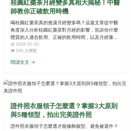
桂圓紅棗茶月經變多真相大揭秘！中醫
師教你正確飲用時機
喝桂圓紅棗茶真的會讓月經變多嗎？這篇文章從中醫
角度深入分析桂圓紅棗茶對月經的影響，告訴你什麼
體質的人適合飲用、正確的飲用時間，以及月經量突
然變多可能隱藏的健康警訊，幫助你安心享受這款傳
📅 2026-01-25
👁️ 249 次瀏覽
統養生茶飲。
閱讀全文 →
證件照衣服領子怎麼選？掌握3大原則
與5種領型，拍出完美證件照
證件照衣服領子怎麼選才能修飾臉型、避免被退件？