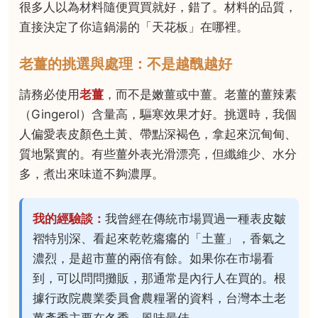
很多人以為材料隨便買買就好，錯了。材料的品質，
直接決定了你這鍋湯的「天花板」在哪裡。
老薑的挑選與處理：不是越醜越好
請務必使用
老薑
，而不是嫩薑或中薑。老薑的薑辣素
（Gingerol）含量高，驅寒效果才好。挑選時，我個
人偏愛表皮顏色土黃、帶點深褐色，拿起來沉甸甸、
質地緊實的。有些薑外表光滑漂亮，但纖維少、水分
多，煮出來味道不夠濃厚。
我的經驗談：
我曾經在傳統市場買過一種表皮皺
褶特別深、看起來乾乾癟癟的「土薑」，香氣之
濃烈，是超市薑的兩倍有餘。如果你在市場看
到，可以問問攤販，那通常是內行人在買的。根
據行政院農業委員會農糧署的資料，台灣本土老