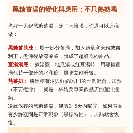
黑糖薑湯的變化與應用：不只熱熱喝
煮好一大鍋黑糖薑湯，除了直接喝，你還可以這樣
做：
黑糖薑茶凍：
取一部分薑湯，加入適量寒天粉或吉
利丁，煮沸後放涼冷藏，就成了超好吃的甜品。
薑湯湯底：
煮湯圓、地瓜湯或紅豆湯時，用黑糖薑
湯代替一部分的水和糖，風味立刻升級。
熱薑奶：
將黑糖薑湯與鮮奶以1:1的比例混合，加熱
（不要煮沸），就是一杯媲美專業飲品店的薑汁撞
奶。
冷藏保存的黑糖薑湯，建議3-5天內喝完。如果表面
有少許凝固是正常現象（黑糖特性），加熱就會恢
復。