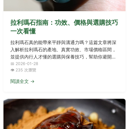
拉利瑪石指南：功效、價格與選購技巧
一次看懂
拉利瑪石真的能帶來平靜與溝通力嗎？這篇文章將深
入解析拉利瑪石的產地、真實功效、市場價格區間，
並提供內行人才懂的選購與保養技巧，幫助你避開假
貨陷阱，找到屬於你的那片海洋。
📅 2026-01-28
👁️ 235 次瀏覽
閱讀全文 →