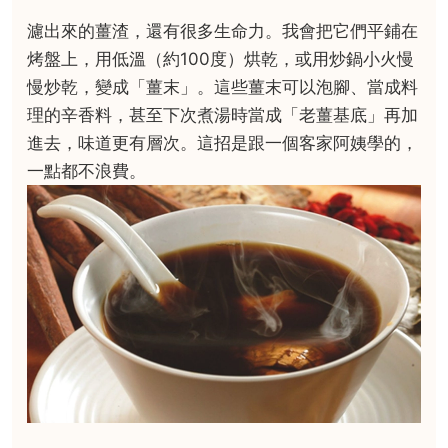
濾出來的薑渣，還有很多生命力。我會把它們平鋪在
烤盤上，用低溫（約100度）烘乾，或用炒鍋小火慢
慢炒乾，變成「薑末」。這些薑末可以泡腳、當成料
理的辛香料，甚至下次煮湯時當成「老薑基底」再加
進去，味道更有層次。這招是跟一個客家阿姨學的，
一點都不浪費。