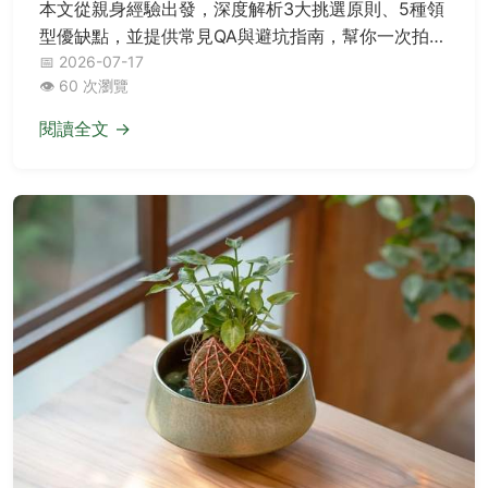
本文從親身經驗出發，深度解析3大挑選原則、5種領
型優缺點，並提供常見QA與避坑指南，幫你一次拍出
專業又好看的證件照。
📅 2026-07-17
👁️ 60 次瀏覽
閱讀全文 →