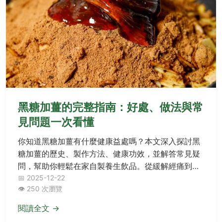
黑糖加薑的完整指南：好處、做法與常
見問題一次看懂
你知道黑糖加薑有什麼健康益處嗎？本文深入探討黑
糖加薑的歷史、製作方法、健康功效，並解答常見疑
問，幫助你輕鬆在家自製養生飲品。從緩解經痛到增
強免疫力，黑糖加薑的實用資訊全收錄！
📅 2025-12-22
👁️ 250 次瀏覽
閱讀全文 →