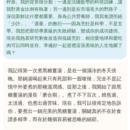
秤座。我的背景很分裂：一邊是法國藍帶的科班訓練，讓
我對黃金比例有執著；另一邊則是在市場長大的野路子，
深信新鮮比什麼都重要。身為公共營養師，我寫食譜拒絕
「少許」、「適量」的敷衍——因為烹飪是科學，不是玄
學。我想把那些專業級的失敗經驗，變成你的成功捷徑。
現在我熱衷研究剩食改造與低碳烹飪，相信愛地球和愛吃
肉可以同時並存。準備好一起巡禮這張美味的人生地圖了
嗎？
我記得第一次煮黑糖薑湯，是在一個濕冷的冬天傍
晚。那鍋湯喝起來只有死甜和一股嗆辣，完全不是記
憶中外婆煮的那種溫潤感。從那之後，我開始了跟黑
糖薑湯的漫長「磨合期」。煮了不下百次，燒焦過、
太淡過、也煮出過苦味。現在，我可以很肯定地告訴
你，要煮出一鍋完美的黑糖薑湯，關鍵真的不在於食
譜多精準，而在於幾個容易被忽略的細節。