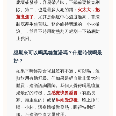
腐壞或發芽，容易帶苦味，下鍋前要檢查剔
除。第二，也是最多人犯的錯：
火太大，把
薑煮焦了
。尤其是鍋底中心溫度過高，薑渣
黏底產生焦苦味。務必維持我說的「小火微
滾」，並且不時用耐熱刮刀輕刮一下鍋底防
止黏附。
經期來可以喝黑糖薑湯嗎？什麼時候喝最
好？
如果平時經期會喝且沒有不適，可以喝，溫
熱飲用有助舒緩。但如果是經血量非常大的
體質，建議諮詢醫師。我個人覺得喝黑糖薑
湯最好的時機，是
感覺快要感冒
（有點畏
寒、頭重重的）或是
淋雨受涼後
。晚上睡前
喝一小杯，讓身體微微發熱，睡得特別舒
服。不建議空腹大量飲用。