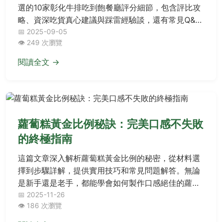
選的10家彰化牛排吃到飽餐廳評分細節，包含評比攻
略、資深吃貨真心建議與踩雷經驗談，還有常見Q&A
懶人包，幫您輕鬆避開地雷，享受超值美味盛宴！
📅 2025-09-05
👁️ 249 次瀏覽
閱讀全文 →
蘿蔔糕黃金比例秘訣：完美口感不失敗
的終極指南
這篇文章深入解析蘿蔔糕黃金比例的秘密，從材料選
擇到步驟詳解，提供實用技巧和常見問題解答。無論
是新手還是老手，都能學會如何製作口感絕佳的蘿蔔
糕，避免常見失敗原因，並掌握保存和再加熱的方
📅 2025-11-26
👁️ 186 次瀏覽
法。內容涵蓋詳細比例表格、個人經驗分享，幫助您
輕鬆在家做出專業級蘿蔔糕。