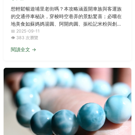
想輕鬆暢遊埔里老街嗎？本攻略涵蓋開車族與客運族
的交通停車秘訣，穿梭時空巷弄的景點驚喜；必嚐在
地美食如蘇媽媽湯圓、阿開肉圓、振松記米粉與創意
早餐埔里清寶鹹油條；還有伴手禮推薦、充實一日遊
📅 2025-09-11
👁️ 383 次瀏覽
行程及舒適住宿資訊，帶您完整體驗老街魅力。
閱讀全文 →