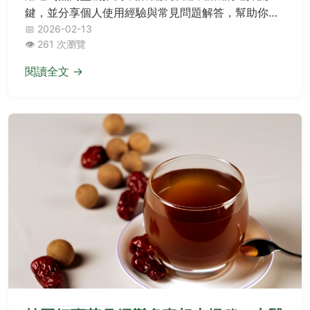
鍵，並分享個人使用經驗與常見問題解答，幫助你輕
鬆踏入底片攝影的世界。
📅 2026-02-13
👁️ 261 次瀏覽
閱讀全文 →