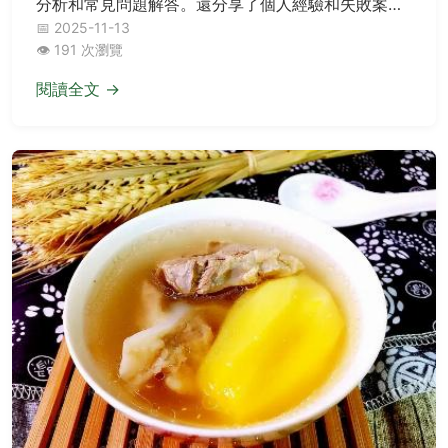
分析和常見問題解答。還分享了個人經驗和失敗案
例，幫助你輕鬆做出美味南瓜煎餅，無論是新手還是
📅 2025-11-13
👁️ 191 次瀏覽
老手都能受益。
閱讀全文 →