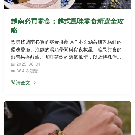
越南必買零食：越式風味零食精選全攻
略
想尋找越南必買的零食推薦嗎？本文涵蓋餅乾糕餅的
靈魂香脆、泡麵的湯頭學問與宵夜救星、糖果甜食的
熱帶果香酸甜、咖啡茶飲的濃鬱風情，以及特殊伴手
禮的獨特在地體驗，帶你深入探索越式美味，解決常
📅 2025-08-01
👁️ 364 次瀏覽
見疑問，一次掌握所有必買清單！
閱讀全文 →