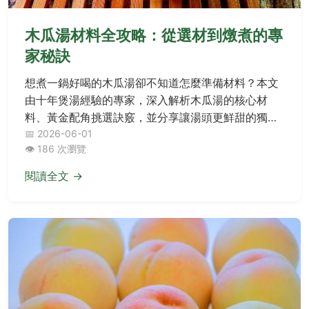
木瓜湯材料全攻略：從選材到燉煮的專
家秘訣
想煮一鍋好喝的木瓜湯卻不知道怎麼準備材料？本文
由十年煲湯經驗的專家，深入解析木瓜湯的核心材
料、黃金配角挑選訣竅，並分享讓湯頭更鮮甜的獨家
秘方，從此在家也能輕鬆燉出餐廳級美味。
📅 2026-06-01
👁️ 186 次瀏覽
閱讀全文 →