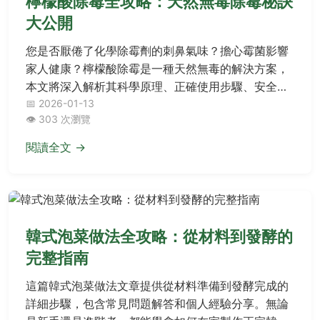
檸檬酸除霉全攻略：天然無毒除霉秘訣
大公開
您是否厭倦了化學除霉劑的刺鼻氣味？擔心霉菌影響
家人健康？檸檬酸除霉是一種天然無毒的解決方案，
本文將深入解析其科學原理、正確使用步驟、安全注
意事項，並比較漂白水等傳統方法的優缺點。無論是
📅 2026-01-13
👁️ 303 次瀏覽
浴室、廚房或牆壁發霉，都能找到實用技巧，幫助您
徹底解決家居霉菌問題，打造健康生活環境。
閱讀全文 →
韓式泡菜做法全攻略：從材料到發酵的
完整指南
這篇韓式泡菜做法文章提供從材料準備到發酵完成的
詳細步驟，包含常見問題解答和個人經驗分享。無論