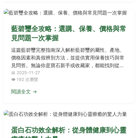
藍碧璽全攻略：選購、保養、價格與常
見問題一次掌握
這篇藍碧璽完整指南深入解析藍碧璽的屬性、產地、
價格因素和真假辨別方法，並提供實用保養技巧與常
見問答。無論你是寶石新手或收藏家，都能找到從基
礎到進階的實用資訊，幫助你做出明智選擇。
📅 2025-11-27
👁️ 192 次瀏覽
閱讀全文 →
蛋白石功效全解析：從身體健康到心靈