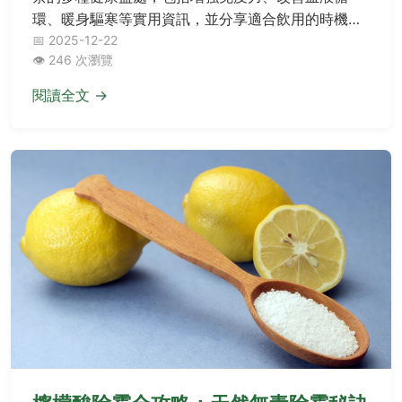
環、暖身驅寒等實用資訊，並分享適合飲用的時機與
注意事項，幫助你正確利用這款傳統養生茶飲提升生
📅 2025-12-22
👁️ 246 次瀏覽
活品質。
閱讀全文 →