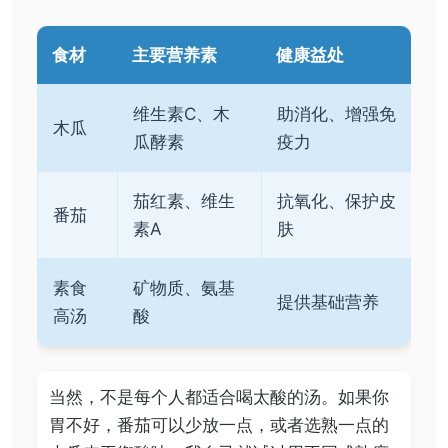
食材
主要营养素
健康益处
维生素C、木
助消化、增强免
木瓜
瓜酵素
疫力
茄红素、维生
抗氧化、保护皮
番茄
素A
肤
素食
矿物质、氨基
提供基础营养
高汤
酸
当然，不是每个人都适合喝太酸的汤。如果你
胃不好，番茄可以少放一点，或者选熟一点的