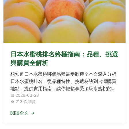
日本水蜜桃排名終極指南：品種、挑選
與購買全解析
想知道日本水蜜桃哪個品種最受歡迎？本文深入分析
日本水蜜桃排名，從品種特性、挑選秘訣到台灣購買
地點，提供實用指南，讓你輕鬆享受頂級水蜜桃的美
味。
📅 2026-03-23
👁️ 213 次瀏覽
閱讀全文 →