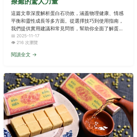
療癒的驚人力量
這篇文章深度解析蛋白石功效，涵蓋物理健康、情感
平衡和靈性成長等多方面。從選擇技巧到使用指南，
我們提供實用建議和常見問答，幫助你全面了解蛋白
石，並在決策前後獲得所需資訊。無論你是新手還是
📅 2025-11-17
👁️ 216 次瀏覽
愛好者，都能從中獲益。
閱讀全文 →