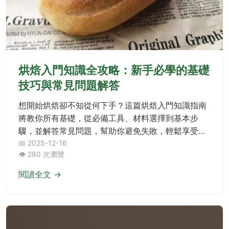
烘焙入門知識全攻略：新手必學的基礎
技巧與常見問題解答
想開始烘焙卻不知從何下手？這篇烘焙入門知識指南
將教你所有基礎，從必備工具、材料選擇到基本步
驟，並解答常見問題，幫助你避免失敗，輕鬆享受烘
焙樂趣。
📅 2025-12-16
👁️ 280 次瀏覽
閱讀全文 →