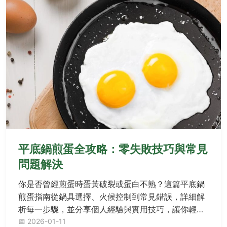
平底鍋煎蛋全攻略：零失敗技巧與常見
問題解決
你是否曾經煎蛋時蛋黃破裂或蛋白不熟？這篇平底鍋
煎蛋指南從鍋具選擇、火候控制到常見錯誤，詳細解
析每一步驟，並分享個人經驗與實用技巧，讓你輕鬆
煎出完美蛋。內容涵蓋基礎到進階方法，適合新手與
📅 2026-01-11