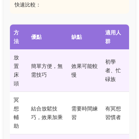
快速比較：
方
適用人
優點
缺點
法
群
放
初學
置
簡單方便，無
效果可能較
者、忙
床
需技巧
慢
碌族
頭
冥
想
結合放鬆技
需要時間練
有冥想
輔
巧，效果加乘
習
習慣者
助