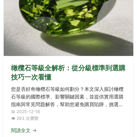
橄欖石等級全解析：從分級標準到選購
技巧一次看懂
您是否好奇橄欖石等級如何劃分？本文深入探討橄欖
石等級的國際標準、影響關鍵因素，並提供實用選購
指南與常見問題解答，幫助您避免購買陷阱，挑選出
高品質的橄欖石寶石。
📅 2025-12-18
👁️ 293 次瀏覽
閱讀全文 →