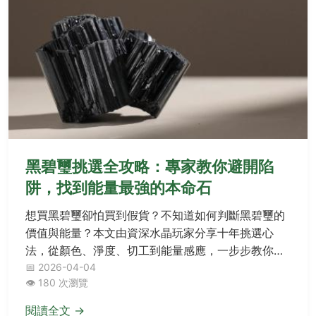
黑碧璽挑選全攻略：專家教你避開陷
阱，找到能量最強的本命石
想買黑碧璽卻怕買到假貨？不知道如何判斷黑碧璽的
價值與能量？本文由資深水晶玩家分享十年挑選心
法，從顏色、淨度、切工到能量感應，一步步教你挑
選最適合自己的黑碧璽，避免花冤枉錢，找到真正能
📅 2026-04-04
👁️ 180 次瀏覽
帶給你保護與淨化的能量寶石。
閱讀全文 →