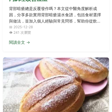
背部暗瘡總是反覆發作嗎？本文從中醫角度解析成
因，分享多款實用背部暗瘡湯水食譜，包括食材選擇
與做法，並加入個人經驗與常見問答，幫助你從飲食
根本改善皮膚問題。
📅 2025-12-28
👁️ 241 次瀏覽
閱讀全文 →