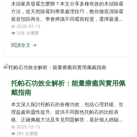
木頭家具發霉怎麼辦？本文分享多種有效的木頭除霉
方法，從天然除霉到專業處理技巧，教你徹底清除霉
斑並預防再生。學會辨識不同霉斑程度，選擇最適合
的除霉方式，讓木頭家具恢復原貌。
📅 2026-01-13
👁️ 308 次瀏覽
閱讀全文 →
托帕石功效全解析：能量療癒與實用佩
戴指南
本文深入探討托帕石的各種功效，包括心理舒緩、生
理益處和靈性提升。提供不同顏色托帕石的比較表
格、正確佩戴方法及常見問題解答，基於個人經驗分
享實用資訊，幫助您充分發揮托帕石功效。
📅 2025-12-13
👁️ 291 次瀏覽