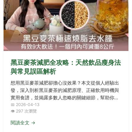
黑豆麥茶減肥全攻略：天然飲品瘦身法
與常見誤區解析
想用黑豆麥茶減肥卻擔心沒效果？本文從個人經驗出
發，深入剖析黑豆麥茶的減肥原理、正確飲用時機與
實用食譜，並揭露多數人忽略的關鍵細節，幫助你避
開陷阱，健康瘦身。
📅 2026-04-13
👁️ 297 次瀏覽
閱讀全文 →