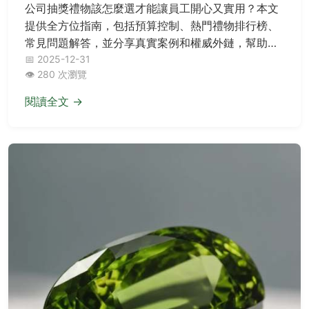
公司抽獎禮物該怎麼選才能讓員工開心又實用？本文
提供全方位指南，包括預算控制、熱門禮物排行榜、
常見問題解答，並分享真實案例和權威外鏈，幫助企
業主輕鬆挑選合適禮物，避免踩雷。
📅 2025-12-31
👁️ 280 次瀏覽
閱讀全文 →