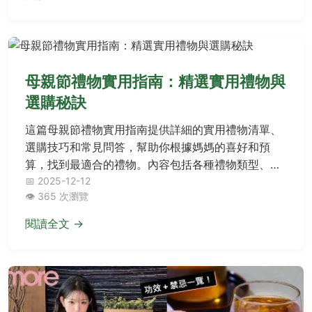
母親節禮物實用指南：精選實用禮物與
選購秘訣
這篇母親節禮物實用指南提供詳細的實用禮物清單、
選購技巧和常見問答，幫助你根據媽媽的喜好和預
算，找到最適合的禮物。內容包括各種禮物類型、價
格範圍、個人經驗分享，解決所有疑問，讓母親節更
📅 2025-12-12
👁️ 365 次瀏覽
溫馨實用。
閱讀全文 →