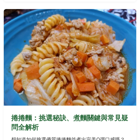
捲捲麵：挑選秘訣、煮麵關鍵與常見疑
問全解析
想知道如何挑選優質捲捲麵並煮出完美Q彈口感嗎？