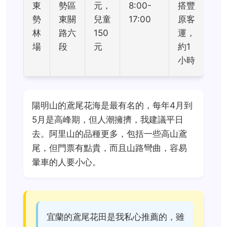
東
勢區
元，
8:00-
搭豐
勢
東關
兒童
17:00
原客
林
路六
150
運，
場
段
元
約1
小時
陽明山的鳶尾花海是最有名的，每年4月到
5月是高峰期，但人潮擁擠，我建議平日
去。阿里山的品種更多，包括一些高山鳶
尾，但門票有點貴，而且山路彎曲，容易
暈車的人要小心。
宜蘭的鳶尾花田是我私心推薦的，雖