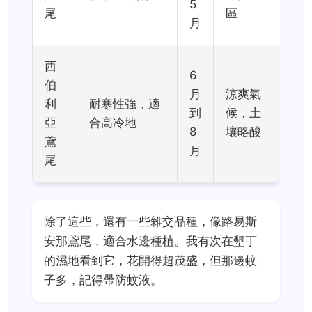
5
尾
區
月
西
6
伯
月
涼爽氣
利
耐寒性強，適
到
候，土
亞
合高冷地
8
壤略酸
鳶
月
尾
除了這些，還有一些雜交品種，像路易斯
安那鳶尾，適合水邊種植。我有次在墾丁
的濕地看到它，花開得超茂盛，但那邊蚊
子多，記得帶防蚊液。