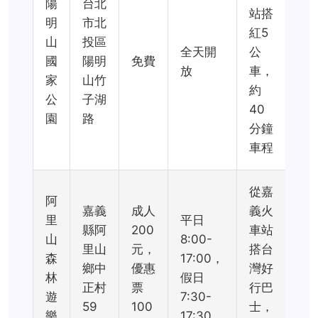
陽
台北
站搭
明
市北
紅5
山
投區
全天開
公
國
陽明
免費
放
車，
家
山竹
約
公
子湖
40
園
路
分鐘
車程
從嘉
阿
嘉義
成人
義火
里
平日
縣阿
200
車站
山
8:00-
里山
元，
搭台
森
17:00，
鄉中
優惠
灣好
林
假日
正村
票
行巴
遊
7:30-
59
100
士，
樂
17:30