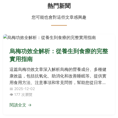
熱門新聞
您可能也會對這些文章感興趣
烏梅功效全解析：從養生到食療的完整
實用指南
這篇烏梅功效文章深入解析烏梅的營養成分、多種健
康效益，包括抗氧化、助消化和改善睡眠等。提供實
用食用方法、注意事項和常見問答，幫助您從日常飲
食中獲取最大好處。無論您是養生新手還是老手，都
📅 2025-12-02
👁️ 177 次瀏覽
能找到有價值的資訊。
閱讀全文 →