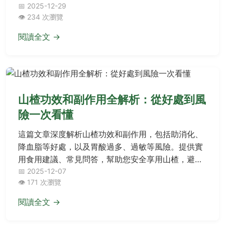
面了解如何有效對抗痘痘，預防痘疤形成，重拾健康
📅 2025-12-29
👁️ 234 次瀏覽
肌膚。
閱讀全文 →
山楂功效和副作用全解析：從好處到風
險一次看懂
這篇文章深度解析山楂功效和副作用，包括助消化、
降血脂等好處，以及胃酸過多、過敏等風險。提供實
用食用建議、常見問答，幫助您安全享用山楂，避免
潛在問題。適合關注健康飲食的讀者參考。
📅 2025-12-07
👁️ 171 次瀏覽
閱讀全文 →