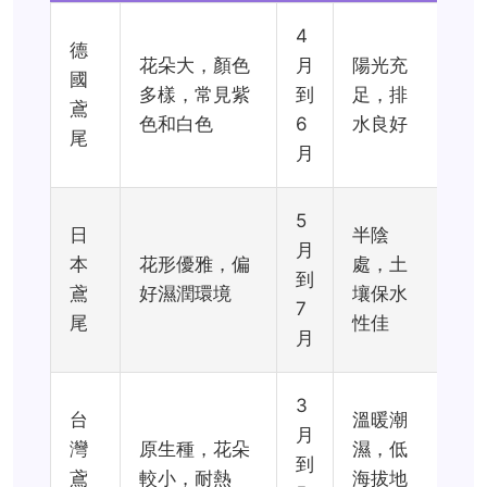
4
德
花朵大，顏色
月
陽光充
國
多樣，常見紫
到
足，排
鳶
色和白色
6
水良好
尾
月
5
日
半陰
月
本
花形優雅，偏
處，土
到
鳶
好濕潤環境
壤保水
7
尾
性佳
月
3
台
溫暖潮
月
灣
原生種，花朵
濕，低
到
鳶
較小，耐熱
海拔地