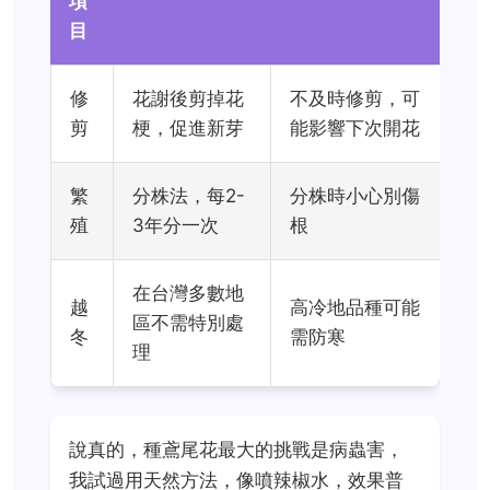
項
目
修
花謝後剪掉花
不及時修剪，可
剪
梗，促進新芽
能影響下次開花
繁
分株法，每2-
分株時小心別傷
殖
3年分一次
根
在台灣多數地
越
高冷地品種可能
區不需特別處
冬
需防寒
理
說真的，種鳶尾花最大的挑戰是病蟲害，
我試過用天然方法，像噴辣椒水，效果普