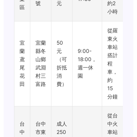
號
元
約2
區
小時
從羅
東火
宜
宜蘭
50
車站
蘭
縣冬
元
9:00-
搭計
鳶
山鄉
（可
18:00，
程
尾
武淵
折抵
週一休
車，
花
村三
消
園
約
田
富路
費）
15
分鐘
從台
台
台中
成人
中火
中
市東
250
車站