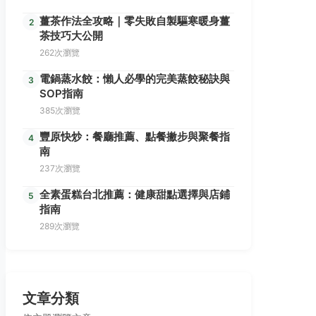
薑茶作法全攻略｜零失敗自製驅寒暖身薑
2
茶技巧大公開
262次瀏覽
電鍋蒸水餃：懶人必學的完美蒸餃秘訣與
3
SOP指南
385次瀏覽
豐原快炒：餐廳推薦、點餐撇步與聚餐指
4
南
237次瀏覽
全素蛋糕台北推薦：健康甜點選擇與店鋪
5
指南
289次瀏覽
文章分類