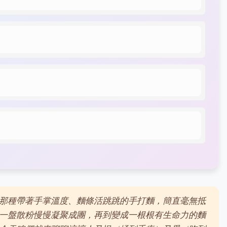
那種帶著手掌溫度、麵條活跳跳的手打麵，簡直毫無抵
一盤散粉慢慢凝聚成團，再到變成一根根有生命力的麵