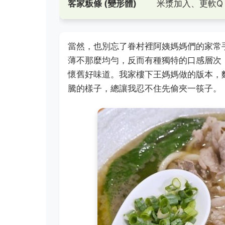
客家粄條 (變形體)
米漿加入、更軟Q
當然，也別忘了眷村裡阿姨媽媽們的家常
薄不那麼均勻，反而有種獨特的口感層次
懷舊好味道。我家樓下王媽媽做的版本，
騰的樣子，總讓我忍不住先偷夾一筷子。