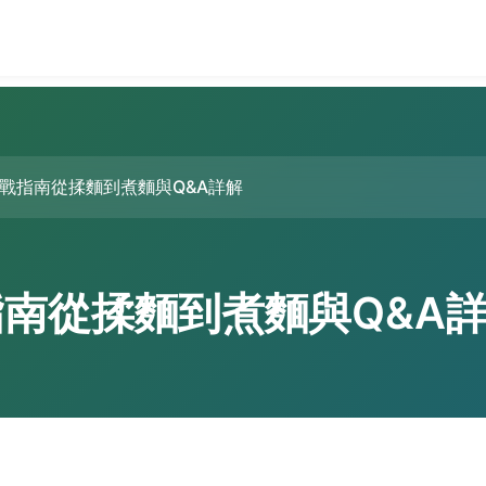
戰指南從揉麵到煮麵與Q&A詳解
南從揉麵到煮麵與Q&A