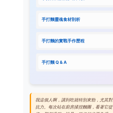
手打麵靈魂食材剖析
手打麵的實戰手作歷程
手打麵 Q & A
我這個人啊，講到吃就特別來勁，尤其對
抗力。每次站在廚房揉捏麵團，看著它從