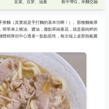
韭菜、豆芽、油蔥
軟中帶Q，米麵交融
手擀麵（其實就是手打麵的基本功啊！）。那種麵條厚
，簡單淋上豬油、醬油，撒點翠綠蔥花，就是最純粹的
麵體稍厚但中心透著一點點筋性，每次端上桌那熱氣騰