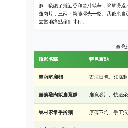
麵，吸飽了雞油香和醬汁精華，簡單燙過
雞肉片，三兩下就能掃光一盤。我後來自
去當地蹲點偷師才行。
臺灣
流派名稱
特色重點
臺南關廟麵
古法日曬、麵條粗
嘉義雞肉飯扁寬麵
扁寬吸汁、快速汆
眷村家常手擀麵
厚薄不均、手工痕