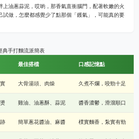
拌上油蔥蒜泥，哎喲，那香氣直衝腦門，配著軟嫩的火
己試做，怎麼都感覺少了點那個「鑊氣」，可能真的要
經典手打麵流派簡表
最佳搭檔
口感記憶點
實
大骨湯頭、肉燥
久煮不爛，咬勁十足
燙
雞油、油蔥酥、蒜泥
醬香濃鬱，滑溜順口
跡
簡單蔥花醬油、麻醬
樸實麵香，紮實有勁