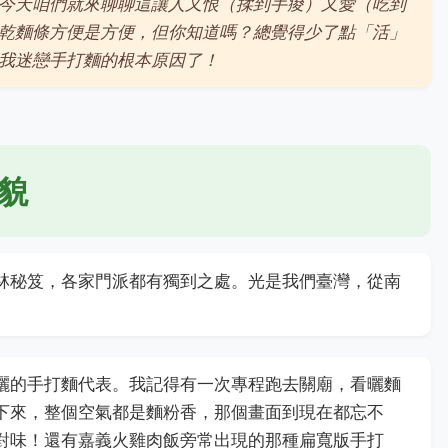
今天咱們就來聊聊這讓人又恨（揉到手痠）又愛（吃到
乾麵條方便是方便，但你知道嗎？總覺得少了點「活」
我迷戀手打麵的根本原因了！
貌
林秘笈，各家門派都有獨到之處。光是我們臺灣，從南
曬的手打麵代表。我記得有一次專程跑去關廟，看曬麵
下來，整個空氣都是麵粉香，那個畫面到現在都忘不
對味！還有嘉義火雞肉飯旁常出現的那種扁寬版手打