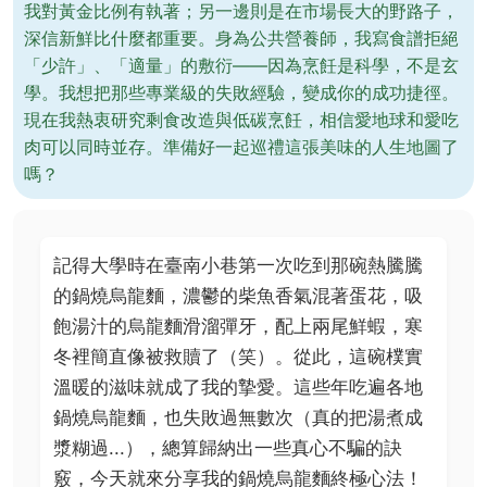
我對黃金比例有執著；另一邊則是在市場長大的野路子，
深信新鮮比什麼都重要。身為公共營養師，我寫食譜拒絕
「少許」、「適量」的敷衍——因為烹飪是科學，不是玄
學。我想把那些專業級的失敗經驗，變成你的成功捷徑。
現在我熱衷研究剩食改造與低碳烹飪，相信愛地球和愛吃
肉可以同時並存。準備好一起巡禮這張美味的人生地圖了
嗎？
記得大學時在臺南小巷第一次吃到那碗熱騰騰
的鍋燒烏龍麵，濃鬱的柴魚香氣混著蛋花，吸
飽湯汁的烏龍麵滑溜彈牙，配上兩尾鮮蝦，寒
冬裡簡直像被救贖了（笑）。從此，這碗樸實
溫暖的滋味就成了我的摯愛。這些年吃遍各地
鍋燒烏龍麵，也失敗過無數次（真的把湯煮成
漿糊過...），總算歸納出一些真心不騙的訣
竅，今天就來分享我的鍋燒烏龍麵終極心法！