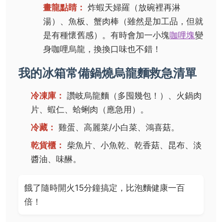
畫龍點睛：
炸蝦天婦羅（放碗裡再淋
湯）、魚板、蟹肉棒（雖然是加工品，但就
是有種懷舊感）。有時會加一小塊
咖哩塊
變
身咖哩烏龍，換換口味也不錯！
我的冰箱常備鍋燒烏龍麵救急清單
冷凍庫：
讚岐烏龍麵（多囤幾包！）、火鍋肉
片、蝦仁、蛤蜊肉（應急用）。
冷藏：
雞蛋、高麗菜/小白菜、鴻喜菇。
乾貨櫃：
柴魚片、小魚乾、乾香菇、昆布、淡
醬油、味醂。
餓了隨時開火15分鐘搞定，比泡麵健康一百
倍！