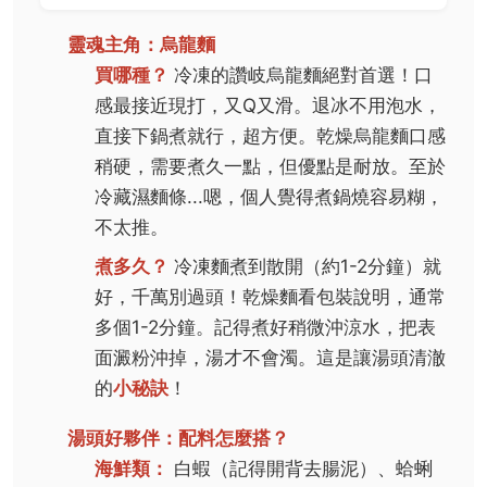
靈魂主角：烏龍麵
買哪種？
冷凍的讚岐烏龍麵絕對首選！口
感最接近現打，又Q又滑。退冰不用泡水，
直接下鍋煮就行，超方便。乾燥烏龍麵口感
稍硬，需要煮久一點，但優點是耐放。至於
冷藏濕麵條...嗯，個人覺得煮鍋燒容易糊，
不太推。
煮多久？
冷凍麵煮到散開（約1-2分鐘）就
好，千萬別過頭！乾燥麵看包裝說明，通常
多個1-2分鐘。記得煮好稍微沖涼水，把表
面澱粉沖掉，湯才不會濁。這是讓湯頭清澈
的
小秘訣
！
湯頭好夥伴：配料怎麼搭？
海鮮類：
白蝦（記得開背去腸泥）、蛤蜊