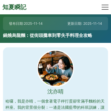
知夏瞬記
發布日期:2025-11-14
更新日期: 2025-11-14
鍋燒烏龍麵：從街頭攤車到零失手料理全攻略
沈亦晴
哈囉，我是亦晴，一個拿著電子秤打蛋卻常滿手麵粉的天
秤座。我的背景很分裂：一邊是法國藍帶的科班訓練，讓