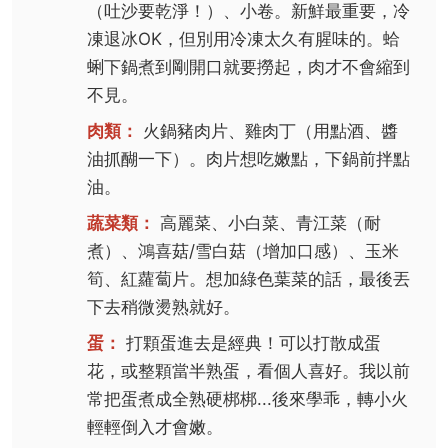
（吐沙要乾淨！）、小卷。新鮮最重要，冷
凍退冰OK，但別用冷凍太久有腥味的。蛤
蜊下鍋煮到剛開口就要撈起，肉才不會縮到
不見。
肉類：
火鍋豬肉片、雞肉丁（用點酒、醬
油抓醐一下）。肉片想吃嫩點，下鍋前拌點
油。
蔬菜類：
高麗菜、小白菜、青江菜（耐
煮）、鴻喜菇/雪白菇（增加口感）、玉米
筍、紅蘿蔔片。想加綠色葉菜的話，最後丟
下去稍微燙熟就好。
蛋：
打顆蛋進去是經典！可以打散成蛋
花，或整顆當半熟蛋，看個人喜好。我以前
常把蛋煮成全熟硬梆梆...後來學乖，轉小火
輕輕倒入才會嫩。