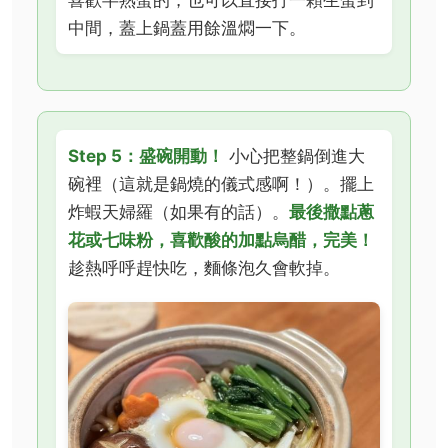
喜歡半熟蛋的，也可以直接打一顆生蛋到
中間，蓋上鍋蓋用餘溫燜一下。
Step 5：盛碗開動！
小心把整鍋倒進大
碗裡（這就是鍋燒的儀式感啊！）。擺上
炸蝦天婦羅（如果有的話）。
最後撒點蔥
花或七味粉，喜歡酸的加點烏醋，完美！
趁熱呼呼趕快吃，麵條泡久會軟掉。