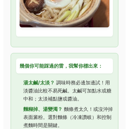
幾個你可能踩過的雷，我幫你標出來：
湯太鹹/太淡？
調味時務必邊加邊試！用
淡醬油比較不易死鹹。太鹹可加點水或糖
中和；太淡補點鹽或醬油。
麵糊掉、湯變濁？
麵條煮太久！或沒沖掉
表面澱粉。選對麵條（冷凍讚岐）和控制
煮麵時間是關鍵。