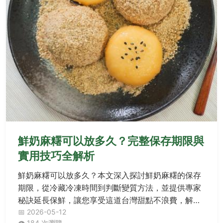
鮮奶麻糬可以放多久？完整保存期限與
實用技巧全解析
鮮奶麻糬可以放多久？本文深入探討鮮奶麻糬的保存
期限，從冷藏冷凍時間到判斷變質方法，並提供專家
秘訣延長保鮮，讓您享受這道台灣甜點不浪費，解決
所有保存疑慮。
📅 2026-05-12
👁️ 184 次瀏覽