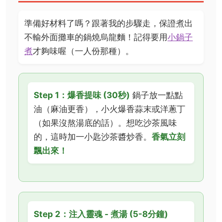
準備好材料了嗎？跟著我的步驟走，保證煮出
不輸外面攤車的鍋燒烏龍麵！記得要用
小鍋子
煮
才夠味喔（一人份那種）。
Step 1：爆香提味 (30秒)
鍋子放一點點
油（麻油更香），小火爆香蒜末或洋蔥丁
（如果沒熬湯底的話）。想吃沙茶風味
的，這時加一小匙沙茶醬炒香。
香氣立刻
飄出來！
Step 2：注入靈魂 - 煮湯 (5-8分鐘)