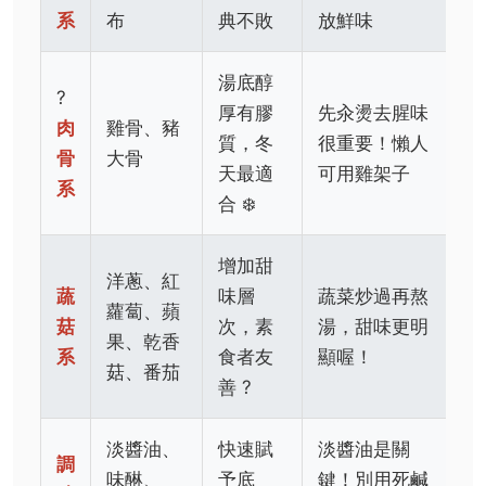
系
布
典不敗
放鮮味
湯底醇
?
厚有膠
先汆燙去腥味
肉
雞骨、豬
質，冬
很重要！懶人
骨
大骨
天最適
可用雞架子
系
合 ❄️
增加甜
洋蔥、紅
蔬
味層
蔬菜炒過再熬
蘿蔔、蘋
菇
次，素
湯，甜味更明
果、乾香
系
食者友
顯喔！
菇、番茄
善 ?
淡醬油、
快速賦
淡醬油是關
調
味醂、
予底
鍵！別用死鹹