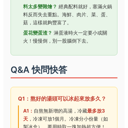
料太多變雜燴？
經典配料就好，塞滿火鍋
料反而失去重點。海鮮、肉片、菜、蛋、
菇，這樣就夠豐富了。
蛋花變蛋渣？
淋蛋液時火一定要小或關
火！慢慢倒，別一股腦倒下去。
Q&A 快問快答
Q1：熬好的湯頭可以冰起來放多久？
A1：
自熬無新增的高湯，冷藏
最多放3
天
，冷凍可放1個月。冷凍分小份量（如
製冰盒），要用時取一塊加熱超方便！