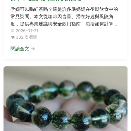
孕婦可以喝紅茶嗎？這是許多準媽媽在孕期飲食中的
常見疑問。本文從咖啡因含量、潛在好處與風險角
度，提供專業建議與安全飲用指南，包括如何計算每
日攝取量、替代茶飲選擇，以及常見問題解答，幫助
📅 2026-01-21
👁️ 302 次瀏覽
您做出安心決策。
閱讀全文 →