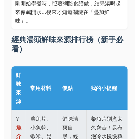
剛開始學煮時，照著網路食譜做，結果湯喝起
來像鹹開水...後來才知道關鍵在「疊加鮮
味」。
經典湯頭鮮味來源排行榜（新手必
看）
鮮
味
常用材料
優點
我的小提醒
來
源
?
柴魚片、
鮮味清
柴魚片別煮太
魚
小魚乾、
爽自
久會苦！昆布
介
蝦米、昆
然，經
泡冷水慢慢釋