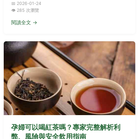
回顧一站式指南。
📅 2026-01-24
👁️ 285 次瀏覽
閱讀全文 →
孕婦可以喝紅茶嗎？專家完整解析利
弊、風險與安全飲用指南