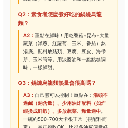
Q2：素食者怎麼煮好吃的鍋燒烏龍
麵？
A2：
重點在鮮味！用乾香菇+昆布+大量
蔬菜（洋蔥、紅蘿蔔、玉米、番茄）熬
湯底。配料放菇類、豆腐、豆皮、海帶
芽、玉米筍等。用淡醬油和一點點糖調
味，一樣鮮甜。
Q3：鍋燒烏龍麵熱量會很高嗎？
A3：
自己煮可以控制！重點在：
湯頭不
過鹹（鈉含量）、少用油炸配料（如炸
蝦換成鮮蝦）、多放蔬菜、麵量適中
。
一碗約500-700大卡很正常（視配料而
定），當正餐吃OK，比很多油膩便當好