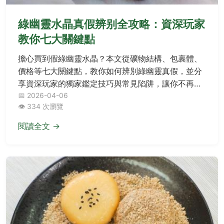
綠幽靈水晶真假辨别全攻略：資深玩家
教你七大關鍵點
擔心買到假綠幽靈水晶？本文從礦物結構、包裹體、
價格等七大關鍵點，教你如何辨別綠幽靈真假，並分
享資深玩家的獨家鑑定技巧與常見陷阱，讓你不再花
冤枉錢。
📅 2026-04-06
👁️ 334 次瀏覽
閱讀全文 →