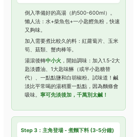
倒入準備好的高湯（約500-600ml）。
懶人法：水+柴魚包+一小匙鰹魚粉，快速
又夠味。
加入需要煮比較久的料：紅蘿蔔片、玉米
筍、菇類、蟹肉棒等。
湯滾後轉
中小火
，開始調味：加入1.5-2大
匙淡醬油、1大匙味醂（或半小匙糖替
代）、一點點鹽和白胡椒粉。試味道！鹹
淡比平常喝的湯稍重一點點，因為麵條會
吸味。
寧可先淡後加，千萬別太鹹！
Step 3：主角登場 - 煮麵下料 (3-5分鐘)