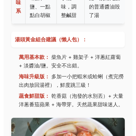
味
鹽、一點
味，調
的普通醬油毀
系
點白胡椒
整鹹甜
了湯
湯頭黃金組合建議（懶人包）：
萬用基本款：
柴魚片 + 雞架子 + 洋蔥紅蘿蔔
+ 淡醬油/鹽。安全不出錯。
海味升級版：
多加一小把蝦米或蛤蜊（煮完撈
出肉放回湯裡），鮮度跳三級！
蔬食鮮甜版：
乾香菇（泡發的水別丟）+ 大量
洋蔥番茄蘋果 + 海帶芽。天然蔬果甜味迷人。