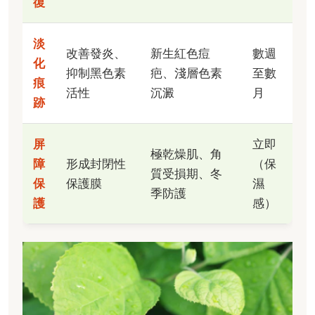
復
淡
改善發炎、
新生紅色痘
數週
化
抑制黑色素
疤、淺層色素
至數
痕
活性
沉澱
月
跡
屏
立即
極乾燥肌、角
障
形成封閉性
（保
質受損期、冬
保
保護膜
濕
季防護
護
感）