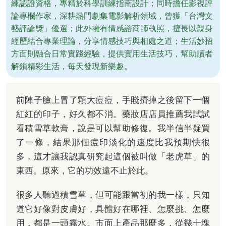
練認證資格，專精於科學訓練指南設計；同時擔任影視評
論專欄作家，深耕熱門劇集電影解析領域，曾獲「台灣文
藝評論獎」優選；此外擁有情感諮商師執照，擅長以親身
經歷結合專業理論，分享情感技巧與相處之道；生活妙招
方面則融合日常實踐經驗，提供實用生活技巧，幫助讀者
解鎖精彩生活，每天發現新樂趣。
前陣子臉上冒了顆大痘痘，手賤擠掉之後留下一個
紅紅的印子，好久都不消。藥妝店店員推薦我試試
看積雪草軟膏，說是可以幫助修復。我半信半疑買
了一條，結果那個痘印淡化的速度比我預期快很
多，這才讓我認真研究起這個被叫做「老虎草」的
東西。原來，它的功效遠不止於此。
很多人聽過積雪草，但可能跟當初的我一樣，只知
道它好像對皮膚好，具體好在哪裡、怎麼挑、怎麼
用，都是一頭霧水。市面上產品那麼多，從幾十塊