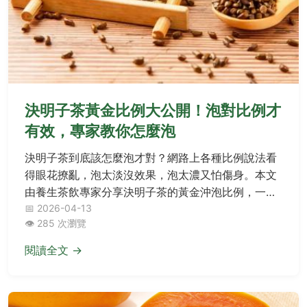
決明子茶黃金比例大公開！泡對比例才
有效，專家教你怎麼泡
決明子茶到底該怎麼泡才對？網路上各種比例說法看
得眼花撩亂，泡太淡沒效果，泡太濃又怕傷身。本文
由養生茶飲專家分享決明子茶的黃金沖泡比例，一次
搞懂不同體質與目的的完美配方，並破解常見迷思，
📅 2026-04-13
👁️ 285 次瀏覽
讓你安心享受決明子帶來的好處。
閱讀全文 →