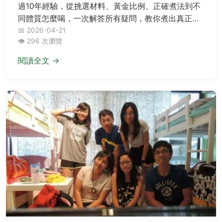
過10年經驗，從挑選材料、黃金比例、正確煮法到不
同體質怎麼喝，一次解答所有疑問，教你煮出真正溫
潤好喝的養生茶。
📅 2026-04-21
👁️ 296 次瀏覽
閱讀全文 →