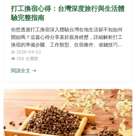
打工換宿心得：台灣深度旅行與生活體
驗完整指南
你想透過打工換宿深入體驗台灣在地生活卻不知如何
開始嗎？這篇心得分享基於親身經歷，詳細解析打工
換宿的準備步驟、工作類型、住宿條件、省錢技巧與
常見陷阱，並提供實用建議如溝通策略與文化適應，
📅 2026-04-02
👁️ 256 次瀏覽
幫助你規劃一趟既豐富又安全的旅程。
閱讀全文 →