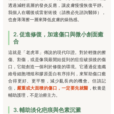
透過減輕底層的發炎反應，讓皮膚慢慢恢復平靜。
我個人在曬後或雷射術後（請務必先諮詢醫師），
也會薄薄擦一層來降低皮膚的燥熱感。
2. 促進修復，加速傷口與微小創面癒
合
這就是「老虎草」傳說的現代印證。對於輕微的擦
傷、割傷，或是像我最開始提到的痘痘破損後的傷
口，它能創造一個利於修復的環境。它通過促進纖
維母細胞增殖和膠原蛋白有序排列，來幫助傷口癒
合得更好、更平整，減少亂長肉的機會。但請記
住，
嚴重或大面積的傷口，一定要先就醫
，軟膏是
輔助護理，不是治療主力。
3. 輔助淡化疤痕與色素沉澱