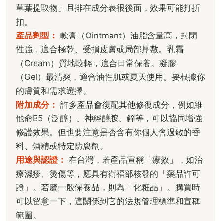
草葉提取物」且排在成分表很後面，效果可能打折
扣。
產品劑型：
軟膏（Ointment）油脂含量高，封閉
性強，適合極乾、受損皮膚或局部厚敷。乳霜
（Cream）質地較輕，適合日常保養。凝膠
（Gel）最清爽，適合油性肌或夏天使用。要根據你
的膚質和需求選擇。
附加成分：
許多產品會復配其他修復成分，例如維
他命B5（泛醇）、神經醯胺、鋅等，可以協同增強
修護效果。但也要注意是否含有你個人會過敏的香
料、酒精或特定防腐劑。
用途與認證：
在台灣，若產品宣稱「療效」，如治
療濕疹、燙傷等，應具有衛福部核發的「藥品許可
證」。若屬一般保養品，則為「化粧品」。購買時
可以留意一下，這關係到它的法規管理標準和宣稱
範圍。