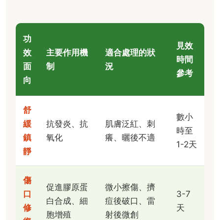
功
見效
效
主要作用機
適合處理的狀
時間
面
制
況
參考
向
舒
數小
緩
抗發炎、抗
肌膚泛紅、刺
時至
鎮
氧化
癢、曬後不適
1-2天
靜
傷
促進膠原蛋
微小擦傷、擠
口
3-7
白合成、細
痘後破口、雷
修
天
胞增殖
射後微創