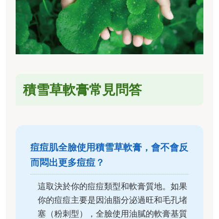
積雪草軟膏常見問答
痘痘肌全臉使用積雪草軟膏，會不會反
而悶出更多痘痘？
這取決於你的痘痘類型和軟膏質地。如果
你的痘痘主要是因油脂分泌過旺和毛孔堵
塞（粉刺型），全臉使用油膩的軟膏基質