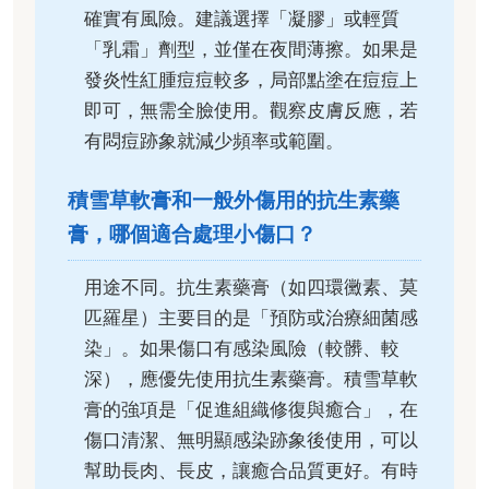
確實有風險。建議選擇「凝膠」或輕質
「乳霜」劑型，並僅在夜間薄擦。如果是
發炎性紅腫痘痘較多，局部點塗在痘痘上
即可，無需全臉使用。觀察皮膚反應，若
有悶痘跡象就減少頻率或範圍。
積雪草軟膏和一般外傷用的抗生素藥
膏，哪個適合處理小傷口？
用途不同。抗生素藥膏（如四環黴素、莫
匹羅星）主要目的是「預防或治療細菌感
染」。如果傷口有感染風險（較髒、較
深），應優先使用抗生素藥膏。積雪草軟
膏的強項是「促進組織修復與癒合」，在
傷口清潔、無明顯感染跡象後使用，可以
幫助長肉、長皮，讓癒合品質更好。有時