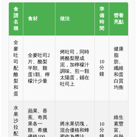
食
準
譜
備
營養
食材
做法
名
時
亮點
稱
間
全
麥
健康
烤吐司，同時
吐
全麥吐司2
脂
將酪梨壓成
司
片、酪梨
10
肪、
泥，加檸檬汁
分
配
半顆、雞
纖維
調味。煎一顆
鐘
酪
蛋1顆、檸
和蛋
太陽蛋，鋪在
梨
檬汁少量
白質
吐司上
和
均衡
蛋
水
蘋果、香
果
蕉、奇異
維生
沙
果各一
將水果切塊，
素豐
10
拉
分
顆、希臘
混合優格和蜂
富、
配
鐘
優格100
蜜作為醬汁
低熱