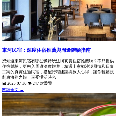
東河民宿：深度住宿推薦與周邊體驗指南
想知道東河民宿有哪些獨特玩法與真實住宿推薦嗎？不只提供
住宿體驗，更融入周邊深度旅遊，精選十家如沙漠風情和日青
工寓的真實住過民宿，搭配行程建議與旅人心得，讓你輕鬆規
劃東海岸之旅，享受慢活時光！
📅 2025-07-30
👁️ 247 次瀏覽
閱讀全文 →