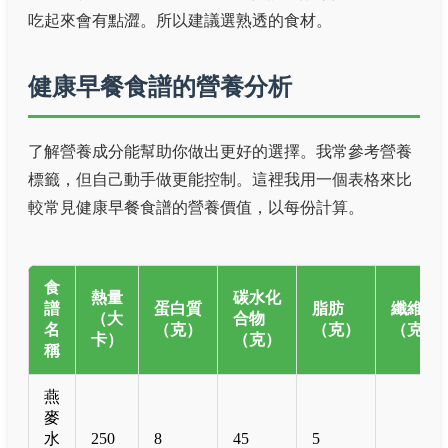
吃起來會有點澀。所以建議選熟透的食材。
健康早餐食譜的營養分析
了解營養成分能幫助你做出更好的選擇。我常參考營養
標籤，但自己動手做更能控制。這裡我用一個表格來比
較常見健康早餐食譜的營養價值，以每份計算。
食
熱量
碳水化
譜
蛋白質
脂肪
纖維
（大
合物
名
（克）
（克）
（克）
卡）
（克）
稱
燕
麥
水
250
8
45
5