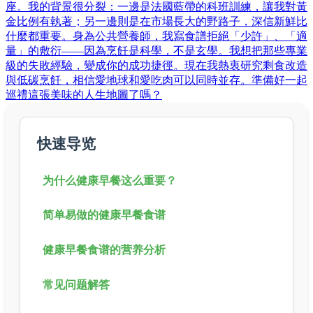
座。我的背景很分裂：一邊是法國藍帶的科班訓練，讓我對黃
金比例有執著；另一邊則是在市場長大的野路子，深信新鮮比
什麼都重要。身為公共營養師，我寫食譜拒絕「少許」、「適
量」的敷衍——因為烹飪是科學，不是玄學。我想把那些專業
級的失敗經驗，變成你的成功捷徑。現在我熱衷研究剩食改造
與低碳烹飪，相信愛地球和愛吃肉可以同時並存。準備好一起
巡禮這張美味的人生地圖了嗎？
快速导览
为什么健康早餐这么重要？
简单易做的健康早餐食谱
健康早餐食谱的营养分析
常见问题解答