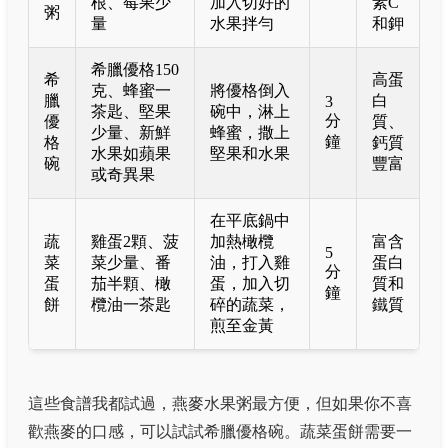
根、莓果少
加入切好的
素C
粥
量
水果拌勻
和鉀
希臘優格150
希
高蛋
克、蜂蜜一
將優格倒入
臘
白
3
茶匙、堅果
碗中，淋上
分
優
質、
少量、新鮮
蜂蜜，撒上
鐘
格
鈣質
水果如蘋果
堅果和水果
碗
豐富
或奇異果
在平底鍋中
蔬
雞蛋2顆、菠
加熱橄欖
富含
5
菜
菜少量、番
油，打入雞
蛋白
分
蛋
茄半顆、橄
蛋，加入切
質和
鐘
餅
欖油一茶匙
碎的蔬菜，
鐵質
煎至金黃
這些食譜我都試過，燕麥水果粥最方便，但如果你不喜
歡燕麥的口感，可以試試希臘優格碗。蔬菜蛋餅需要一