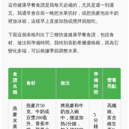
這些健康早餐食譜是我每天必備的，尤其是週一到週
五。我通常會在前一晚把水果切好，或把燕麥泡在牛奶
裡放冰箱，這樣早上直接加熱或攪拌就能吃。
下面這個表格列出了三種快速健康早餐食譜，包括食
材、做法和準備時間。我特別喜歡希臘優格碗，因為它
變化多端，可以根據季節調整水果。
食
準
譜
備
營養
食材
做法
名
時
亮點
稱
間
燕麥片50
將燕麥和牛
高纖
燕
克、牛奶或
奶放入碗
維、
麥
5
豆漿200毫
中，微波加
富含
分
水
升、香蕉半
熱2分鐘，
維生
鐘
果