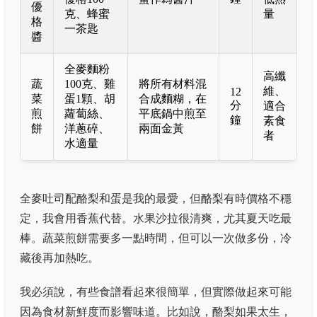
優
克、蜂蜜
量
格
一茶匙
醬
全麥麵粉
高纖
蔬
100克、雞
將所有材料混
維、
12
菜
蛋1顆、胡
合成麵糊，在
分
適合
煎
蘿蔔絲、
平底鍋中煎至
鐘
素食
餅
洋蔥碎、
兩面金黃
者
水適量
全麥吐司配酪梨和蛋是我的最愛，但酪梨有時價格不穩
定，我會用香蕉代替。水果沙拉很清爽，尤其夏天吃最
棒。蔬菜煎餅需要多一點時間，但可以一次做多份，冷
藏後再加熱吃。
我必須說，有些食譜看起來很簡單，但實際做起來可能
因為食材新鮮度而影響味道。比如說，酪梨如果太生，