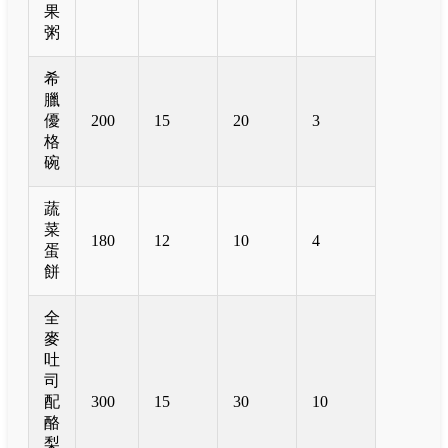
果
粥
希
臘
優
200
15
20
3
格
碗
蔬
菜
180
12
10
4
蛋
餅
全
麥
吐
司
配
300
15
30
10
酪
梨