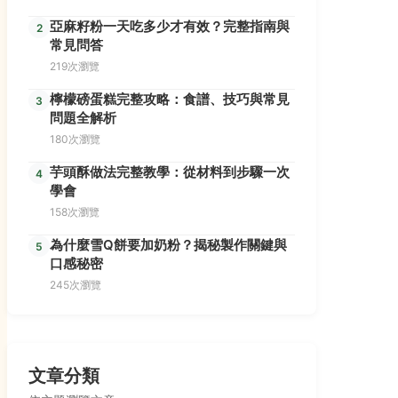
亞麻籽粉一天吃多少才有效？完整指南與
2
常見問答
219次瀏覽
檸檬磅蛋糕完整攻略：食譜、技巧與常見
3
問題全解析
180次瀏覽
芋頭酥做法完整教學：從材料到步驟一次
4
學會
158次瀏覽
為什麼雪Q餅要加奶粉？揭秘製作關鍵與
5
口感秘密
245次瀏覽
文章分類