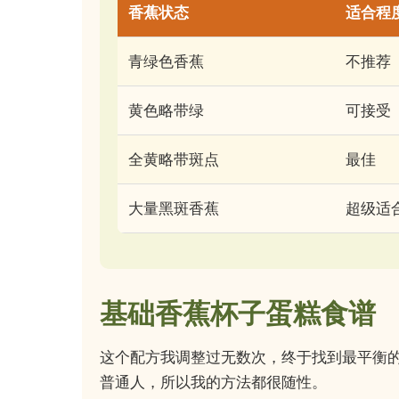
香蕉状态
适合程
青绿色香蕉
不推荐
黄色略带绿
可接受
全黄略带斑点
最佳
大量黑斑香蕉
超级适
基础香蕉杯子蛋糕食谱
这个配方我调整过无数次，终于找到最平衡
普通人，所以我的方法都很随性。