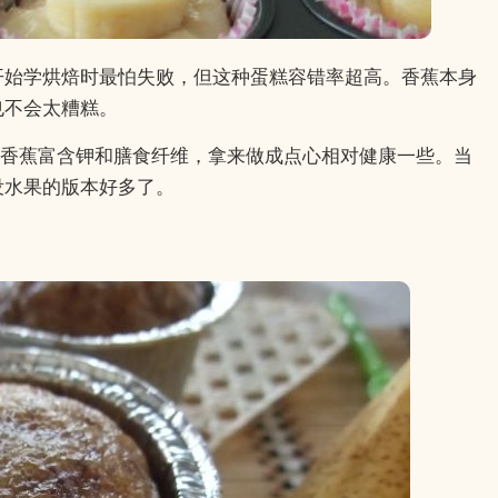
开始学烘焙时最怕失败，但这种蛋糕容错率超高。香蕉本身
也不会太糟糕。
香蕉富含钾和膳食纤维，拿来做成点心相对健康一些。当
没水果的版本好多了。