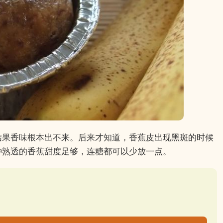
结果香味根本出不来。后来才知道，香蕉皮出现黑斑的时候
种熟透的香蕉甜度足够，连糖都可以少放一点。