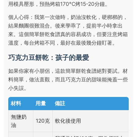
用模具壓形，預熱烤箱170°C烤15-20分鐘。
個人心得：我第一次做時，奶油沒軟化，硬梆梆的，
結果麵團很難混合。後來學乖了，提前半小時拿出
來。這個簡單餅乾食譜真的容易成功，但要注意烤箱
溫度，每台烤箱不同，最好在最後幾分鐘盯著。
巧克力豆餅乾：孩子的最愛
如果你家有小朋侶，這款簡單餅乾食譜絕對要試。材
料簡單，做法直觀，而且巧克力豆的甜味能掩蓋一些
小失誤。
材料
用量
備註
無鹽奶
120克
軟化後使用
油