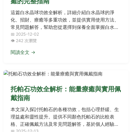
癒的完整指南
這篇白水晶球功效全解析，詳細介紹白水晶球的淨
化、招財、療癒等多重功效，並提供實用使用方法、
常見問題解答，幫助您從選擇到保養全面掌握白水晶
球的能量應用。無論您是新手還是資深愛好者，都能
📅 2025-12-02
👁️ 242 次瀏覽
找到有價值的資訊，解決所有關於白水晶球功效的疑
問。
閱讀全文 →
托帕石功效全解析：能量療癒與實用佩
戴指南
本文深入探討托帕石的各種功效，包括心理舒緩、生
理益處和靈性提升。提供不同顏色托帕石的比較表
格、正確佩戴方法及常見問題解答，基於個人經驗分
享實用資訊，幫助您充分發揮托帕石功效。
📅 2025-12-13