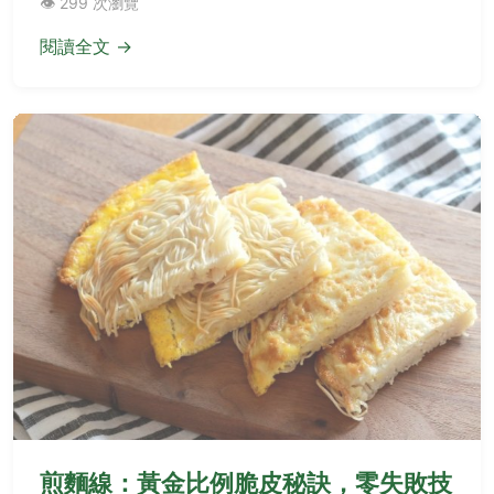
👁️ 299 次瀏覽
正宗美味！
閱讀全文 →
煎麵線：黃金比例脆皮秘訣，零失敗技