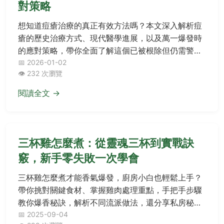
對策略
想知道痘瘡治療的真正有效方法嗎？本文深入解析痘
瘡的歷史治療方式、現代醫學進展，以及萬一爆發時
的應對策略，帶你全面了解這個已被根除但仍需警惕
的傳染病。
📅 2026-01-02
👁️ 232 次瀏覽
閱讀全文 →
三杯雞怎麼煮：從靈魂三杯到實戰訣
竅，新手零失敗一次學會
三杯雞怎麼煮才能香氣爆發，廚房小白也輕鬆上手？
帶你挑對關鍵食材、掌握雞肉處理重點，手把手步驟
教你爆香秘訣，解析不同流派做法，還分享私房秘訣
與慘痛教訓，Q&A解答所有疑問，捲起袖子就能煮出
📅 2025-09-04