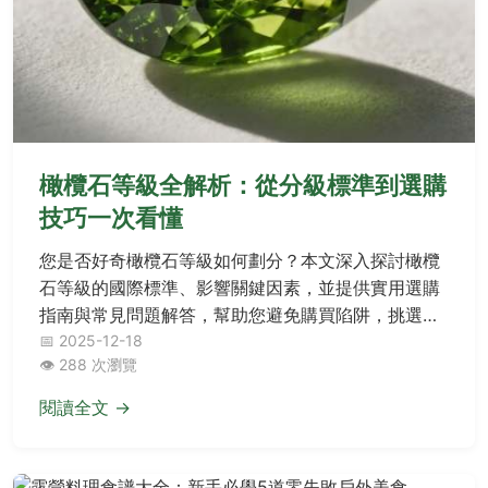
橄欖石等級全解析：從分級標準到選購
技巧一次看懂
您是否好奇橄欖石等級如何劃分？本文深入探討橄欖
石等級的國際標準、影響關鍵因素，並提供實用選購
指南與常見問題解答，幫助您避免購買陷阱，挑選出
高品質的橄欖石寶石。
📅 2025-12-18
👁️ 288 次瀏覽
閱讀全文 →