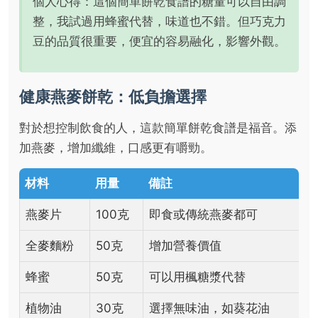
個人心得：這個簡單餅乾食譜的糖量可以自由調
整，我試過用蜂蜜代替，味道也不錯。但巧克力
豆的品質很重要，便宜的容易融化，影響外觀。
健康燕麥餅乾：低負擔選擇
對於想控制飲食的人，這款簡單餅乾食譜是福音。添
加燕麥，增加纖維，口感更有嚼勁。
材料
用量
備註
燕麥片
100克
即食或傳統燕麥都可
全麥麵粉
50克
增加營養價值
蜂蜜
50克
可以用楓糖漿代替
植物油
30克
選擇無味油，如葵花油