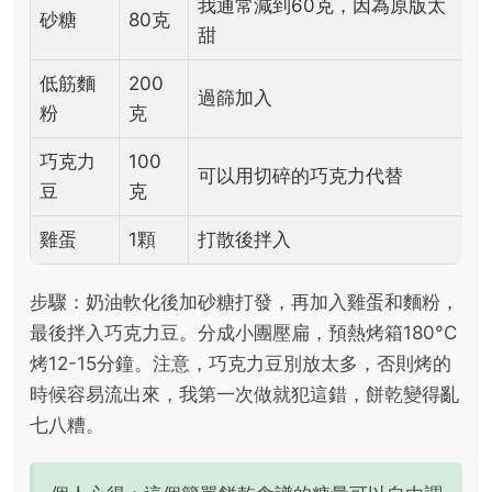
我通常減到60克，因為原版太
砂糖
80克
甜
低筋麵
200
過篩加入
粉
克
巧克力
100
可以用切碎的巧克力代替
豆
克
雞蛋
1顆
打散後拌入
步驟：奶油軟化後加砂糖打發，再加入雞蛋和麵粉，
最後拌入巧克力豆。分成小團壓扁，預熱烤箱180°C
烤12-15分鐘。注意，巧克力豆別放太多，否則烤的
時候容易流出來，我第一次做就犯這錯，餅乾變得亂
七八糟。