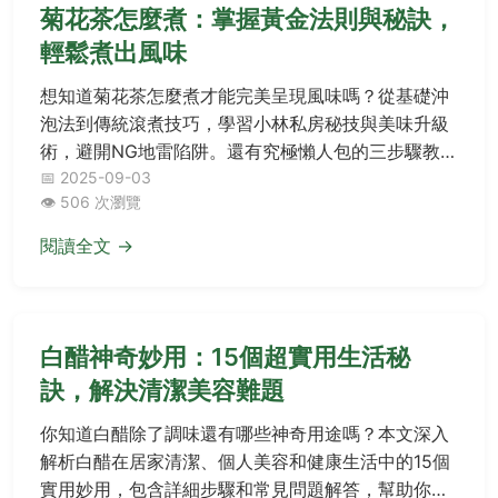
菊花茶怎麼煮：掌握黃金法則與秘訣，
輕鬆煮出風味
想知道菊花茶怎麼煮才能完美呈現風味嗎？從基礎沖
泡法到傳統滾煮技巧，學習小林私房秘技與美味升級
術，避開NG地雷陷阱。還有究極懶人包的三步驟教
學，無論新手或旅人，都能快速掌握黃金法則，煮出
📅 2025-09-03
👁️ 506 次瀏覽
濃郁香醇的菊花茶！
閱讀全文 →
白醋神奇妙用：15個超實用生活秘
訣，解決清潔美容難題
你知道白醋除了調味還有哪些神奇用途嗎？本文深入
解析白醋在居家清潔、個人美容和健康生活中的15個
實用妙用，包含詳細步驟和常見問題解答，幫助你輕