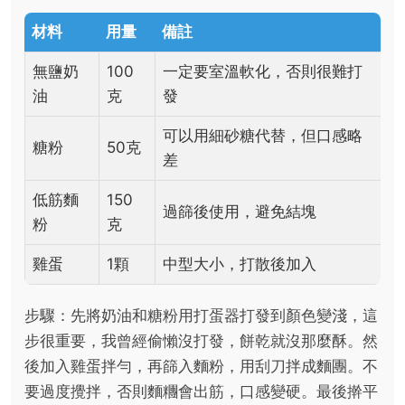
材料
用量
備註
無鹽奶
100
一定要室溫軟化，否則很難打
油
克
發
可以用細砂糖代替，但口感略
糖粉
50克
差
低筋麵
150
過篩後使用，避免結塊
粉
克
雞蛋
1顆
中型大小，打散後加入
步驟：先將奶油和糖粉用打蛋器打發到顏色變淺，這
步很重要，我曾經偷懶沒打發，餅乾就沒那麼酥。然
後加入雞蛋拌勻，再篩入麵粉，用刮刀拌成麵團。不
要過度攪拌，否則麵糰會出筋，口感變硬。最後擀平