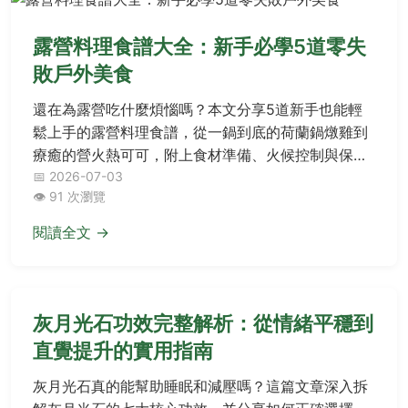
露營料理食譜大全：新手必學5道零失
敗戶外美食
還在為露營吃什麼煩惱嗎？本文分享5道新手也能輕
鬆上手的露營料理食譜，從一鍋到底的荷蘭鍋燉雞到
療癒的營火熱可可，附上食材準備、火候控制與保鮮
秘訣，讓你在大自然中也能享用美味大餐。
📅 2026-07-03
👁️ 91 次瀏覽
閱讀全文 →
灰月光石功效完整解析：從情緒平穩到
直覺提升的實用指南
灰月光石真的能幫助睡眠和減壓嗎？這篇文章深入拆