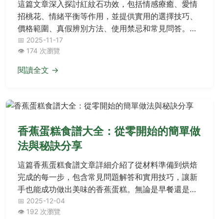
這篇文章深入探討紅紋石功效，包括情感療癒、愛情
招桃花、情緒平衡等作用，並提供實用的選擇技巧、
價格範圍、真假辨別方法、使用禁忌和常見問答。無
論您是水晶新手還是資深愛好者，都能找到全面且可
📅 2025-11-17
👁️ 174 次瀏覽
靠的資訊，幫助您正確運用紅紋石的能量。
閱讀全文 →
香蕉蛋糕食譜大全：從零開始的簡單做
法與秘訣分享
這篇香蕉蛋糕食譜文章詳細介紹了從材料準備到烘焙
完成的每一步，包含常見問題解答和實用技巧，讓新
手也能成功做出美味的香蕉蛋糕。無論是早餐還是下
午茶，這款蛋糕都是絕佳選擇，文中還分享了個人經
📅 2025-12-04
👁️ 192 次瀏覽
驗和變體食譜，幫助您解決所有烘焙疑問。