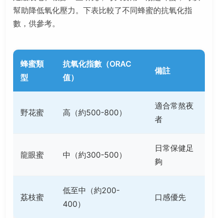
幫助降低氧化壓力。下表比較了不同蜂蜜的抗氧化指
數，供參考。
蜂蜜類
抗氧化指數（ORAC
備註
型
值）
適合常熬夜
野花蜜
高（約500-800）
者
日常保健足
龍眼蜜
中（約300-500）
夠
低至中（約200-
荔枝蜜
口感優先
400）