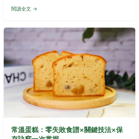
閱讀全文 →
常溫蛋糕：零失敗食譜×關鍵技法×保
存訣竅一次掌握