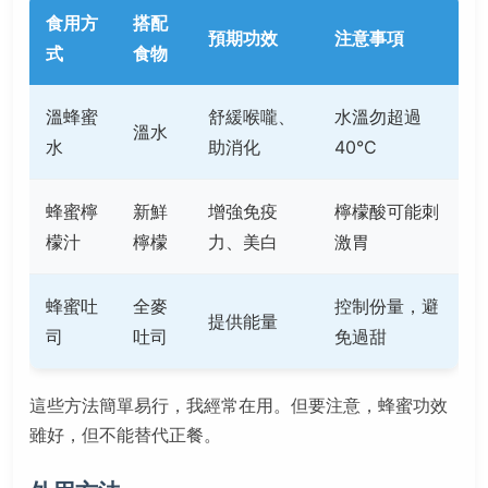
食用方
搭配
預期功效
注意事項
式
食物
溫蜂蜜
舒緩喉嚨、
水溫勿超過
溫水
水
助消化
40°C
蜂蜜檸
新鮮
增強免疫
檸檬酸可能刺
檬汁
檸檬
力、美白
激胃
蜂蜜吐
全麥
控制份量，避
提供能量
司
吐司
免過甜
這些方法簡單易行，我經常在用。但要注意，蜂蜜功效
雖好，但不能替代正餐。