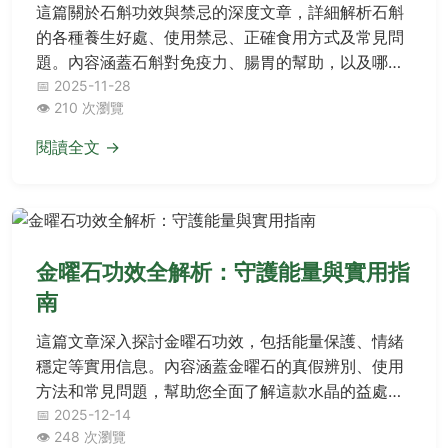
這篇關於石斛功效與禁忌的深度文章，詳細解析石斛
的各種養生好處、使用禁忌、正確食用方式及常見問
題。內容涵蓋石斛對免疫力、腸胃的幫助，以及哪些
人不宜使用、副作用注意事項，幫助您安全有效地利
📅 2025-11-28
👁️ 210 次瀏覽
用石斛改善健康。
閱讀全文 →
金曜石功效全解析：守護能量與實用指
南
這篇文章深入探討金曜石功效，包括能量保護、情緒
穩定等實用信息。內容涵蓋金曜石的真假辨別、使用
方法和常見問題，幫助您全面了解這款水晶的益處與
注意事項。無論您是新手還是資深愛好者，都能找到
📅 2025-12-14
👁️ 248 次瀏覽
有價值的建議。