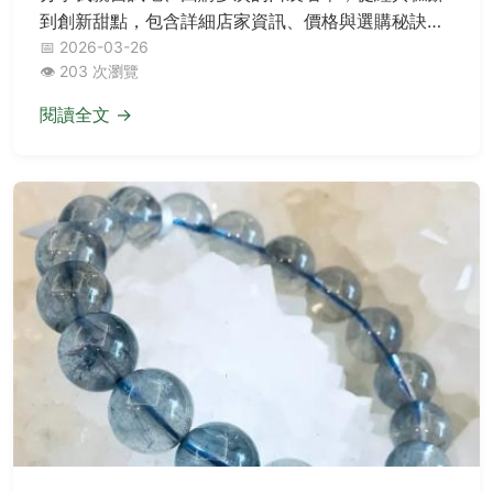
到創新甜點，包含詳細店家資訊、價格與選購秘訣，
幫你解決送禮困擾，讓心意完美傳達。
📅 2026-03-26
👁️ 203 次瀏覽
閱讀全文 →