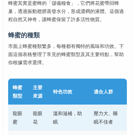
蜂蜜其實是蜜蜂的「儲備糧食」，它們將花蜜帶回蜂
巢，透過振動翅膀蒸發水分，形成濃稠的液體。這個過
程自然又神奇，讓蜂蜜保留了許多活性物質。
蜂蜜的種類
市面上蜂蜜種類繁多，每種都有獨特的風味和功效。下
面這個表格整理了常見的蜂蜜類型及其主要特點，幫助
你根據需求選擇。
蜂蜜
主要
特色功效
適合人群
類型
來源
龍眼
龍眼
溫和滋補，助
壓力大、睡
蜜
花
眠
眠不佳者