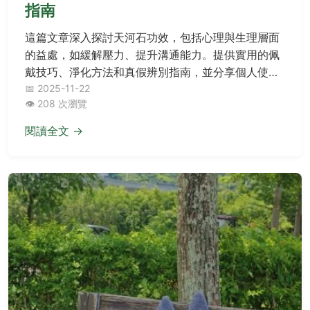
指南
這篇文章深入探討天河石功效，包括心理與生理層面
的益處，如緩解壓力、提升溝通能力。提供實用的佩
戴技巧、淨化方法和真假辨別指南，並分享個人使用
經驗，幫助您全面了解天河石，解決所有相關疑問。
📅 2025-11-22
👁️ 208 次瀏覽
閱讀全文 →