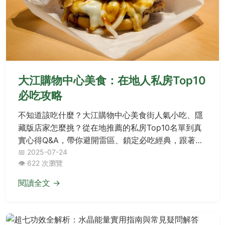
大江購物中心美食：在地人私房Top10
必吃攻略
不知道該吃什麼？大江購物中心美食街人氣小吃、隱
藏版店家怎麼挑？從在地推薦的私房Top10名單到真
實心得Q&A，帶你避開雷區、鎖定必吃經典，跟著這
篇準沒錯！
📅 2025-07-24
👁️ 622 次瀏覽
閱讀全文 →