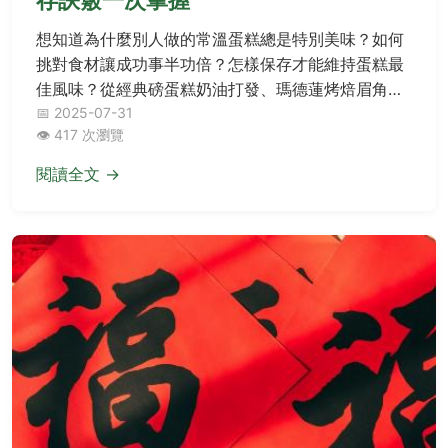
想知道為什麼別人做的常溫蛋糕總是特別美味？如何
挑對食材讓成功事半功倍？怎樣保存才能維持蛋糕最
佳風味？從經典磅蛋糕奶油打發、瑪德蓮烤焙眉角到
前置作業與創意應用，完整拆解常溫蛋糕的美味關鍵
📅 2025-07-31
👁️ 417 次瀏覽
與常見失敗解答，讓你輕鬆做出吃不膩的完美常溫點
心！
閱讀全文 →