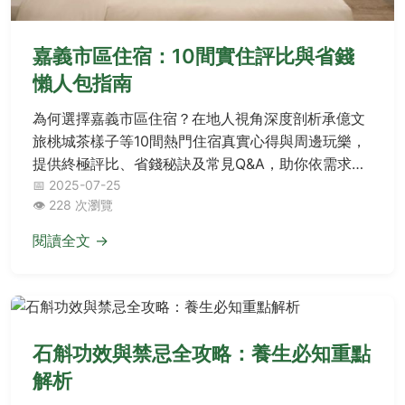
嘉義市區住宿：10間實住評比與省錢
懶人包指南
為何選擇嘉義市區住宿？在地人視角深度剖析承億文
旅桃城茶樣子等10間熱門住宿真實心得與周邊玩樂，
提供終極評比、省錢秘訣及常見Q&A，助你依需求聰
明挑對住宿地點，輕鬆規劃嘉義之旅。
📅 2025-07-25
👁️ 228 次瀏覽
閱讀全文 →
石斛功效與禁忌全攻略：養生必知重點
解析