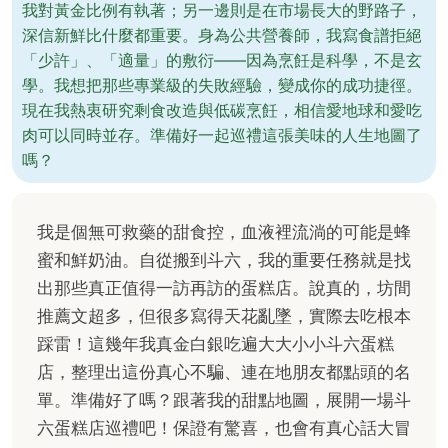
我對黃金比例有執著；另一邊則是在市場長大的野路子，
深信新鮮比什麼都重要。身為公共營養師，我寫食譜拒絕
「少許」、「適量」的敷衍——因為烹飪是科學，不是玄
學。我想把那些專業級的失敗經驗，變成你的成功捷徑。
現在我熱衷研究剩食改造與低碳烹飪，相信愛地球和愛吃
肉可以同時並存。準備好一起巡禮這張美味的人生地圖了
嗎？
我是個無可救藥的甜食控，血液裡流淌的可能是蜂
蜜和鮮奶油。自從搬到斗六，我的重要任務就是找
出那些真正值得一訪再訪的蛋糕店。說真的，坊間
推薦文超多，但很多寫得天花亂墜，實際去吃根本
踩雷！這幾年我真金白銀吃遍大大小小斗六蛋糕
店，整理出這份真心不騙、連在地朋友都點頭的名
單。準備好了嗎？跟著我的甜點地圖，展開一場斗
六蛋糕店巡禮吧！保證有驚喜，也會有真心話大冒