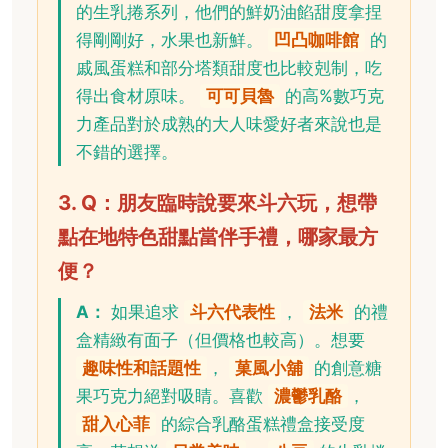
的生乳捲系列，他們的鮮奶油餡甜度拿捏
得剛剛好，水果也新鮮。
凹凸咖啡館
的
戚風蛋糕和部分塔類甜度也比較剋制，吃
得出食材原味。
可可貝魯
的高%數巧克
力產品對於成熟的大人味愛好者來說也是
不錯的選擇。
3. Q：朋友臨時說要來斗六玩，想帶
點在地特色甜點當伴手禮，哪家最方
便？
A：
如果追求
斗六代表性
，
法米
的禮
盒精緻有面子（但價格也較高）。想要
趣味性和話題性
，
菓風小舖
的創意糖
果巧克力絕對吸睛。喜歡
濃鬱乳酪
，
甜入心菲
的綜合乳酪蛋糕禮盒接受度