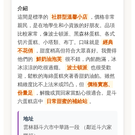
介紹
這間是標準的
社群型溫馨小店
，價格非常
親民，是在地學生和小資族的好朋友。品項
比較家常，像波士頓派、黑森林蛋糕、各式
切片蛋糕、小塔類、布丁。口味就是
經典
不花俏
，甜度稍高但符合大眾喜好。我覺得
他們的
鮮奶油泡芙
很不錯，內餡飽滿，冰
冰涼涼的吃很過癮。
波士頓派
也很受歡
迎，鬆軟的海綿蛋糕夾著香甜奶油餡。雖然
精緻度比不上法米或凹凸，但
價格實惠、
份量足
，解饞或買回家當點心很適合。是斗
六蛋糕店中
日常甜蜜的補給站
。
地址
雲林縣斗六市中華路一段 （鄰近斗六家