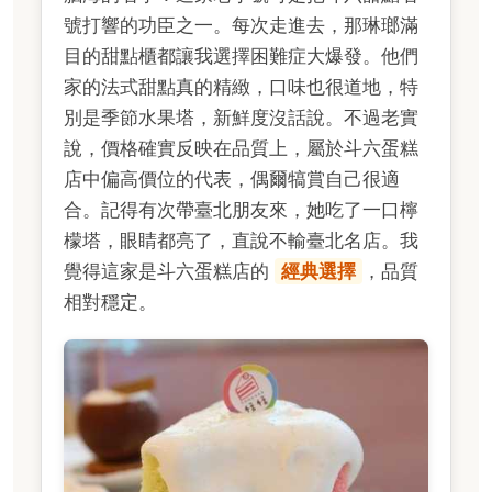
號打響的功臣之一。每次走進去，那琳瑯滿
目的甜點櫃都讓我選擇困難症大爆發。他們
家的法式甜點真的精緻，口味也很道地，特
別是季節水果塔，新鮮度沒話說。不過老實
說，價格確實反映在品質上，屬於斗六蛋糕
店中偏高價位的代表，偶爾犒賞自己很適
合。記得有次帶臺北朋友來，她吃了一口檸
檬塔，眼睛都亮了，直說不輸臺北名店。我
覺得這家是斗六蛋糕店的
經典選擇
，品質
相對穩定。