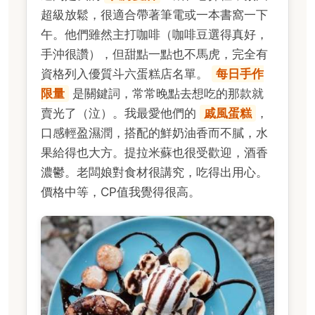
超級放鬆，很適合帶著筆電或一本書窩一下
午。他們雖然主打咖啡（咖啡豆選得真好，
手沖很讚），但甜點一點也不馬虎，完全有
資格列入優質斗六蛋糕店名單。
每日手作
限量
是關鍵詞，常常晚點去想吃的那款就
賣光了（泣）。我最愛他們的
戚風蛋糕
，
口感輕盈濕潤，搭配的鮮奶油香而不膩，水
果給得也大方。提拉米蘇也很受歡迎，酒香
濃鬱。老闆娘對食材很講究，吃得出用心。
價格中等，CP值我覺得很高。