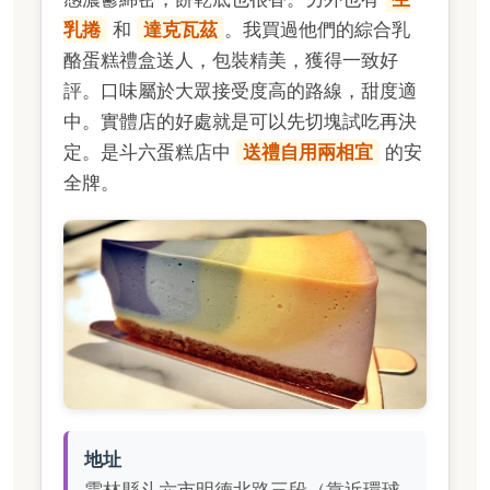
乳捲
和
達克瓦茲
。我買過他們的綜合乳
酪蛋糕禮盒送人，包裝精美，獲得一致好
評。口味屬於大眾接受度高的路線，甜度適
中。實體店的好處就是可以先切塊試吃再決
定。是斗六蛋糕店中
送禮自用兩相宜
的安
全牌。
地址
雲林縣斗六市明德北路三段（靠近環球