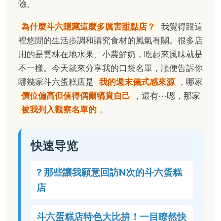
險。
為什麼斗六隱藏這麼多厲害甜點店？
我覺得跟這
裡悠閒的生活步調和講究食材的風氣有關。很多店
用的是雲林在地水果、小農鮮奶，吃起來風味就是
不一樣。今天就來分享我的口袋名單，順便告訴你
哪幾家斗六蛋糕店是
我的週末儀式感來源
，哪家
價位偏高但值得偶爾犒賞自己
，還有⋯嗯，那家
被我列入觀察名單的
。
快速导览
? 那些讓我願意回訪N次的斗六蛋糕
店
斗六蛋糕店特色大比拚！一目瞭然快