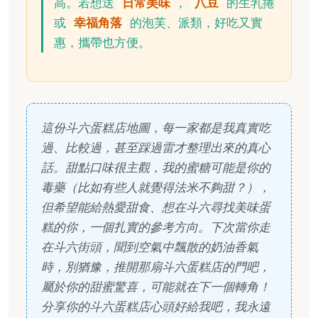
高。若想送
日常美味
，
八豆
的生乳捲
或
幸福角落
的泡芙、派類，好吃又實
惠，攜帶也方便。
這份斗六蛋糕店地圖，每一家都是我真實吃
過、比較過，甚至踩過雷才整理出來的真心
話。甜點口味很主觀，我的蜜糖可能是你的
毒藥（比如有些人就覺得法米不夠甜？），
但希望能給熱愛甜食、想在斗六尋找美味蛋
糕的你，一個扎實的參考方向。下次當你走
在斗六街頭，聞到空氣中飄散的奶油香氣
時，別猶豫，推開那扇斗六蛋糕店的門吧，
屬於你的甜蜜驚喜，可能就在下一個轉角！
分享你的斗六蛋糕店心頭好給我吧，我永遠