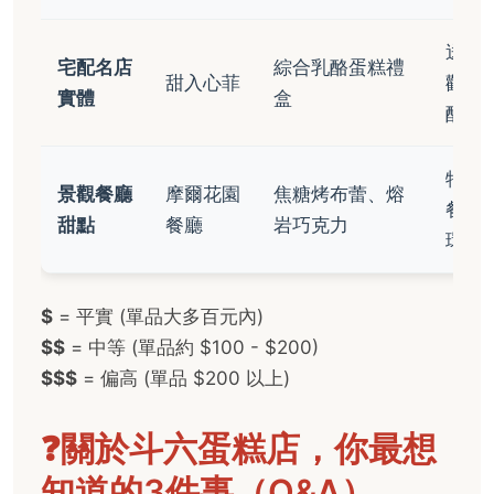
送禮
宅配名店
綜合乳酪蛋糕禮
甜入心菲
歡濃
實體
盒
酪
特殊
景觀餐廳
摩爾花園
焦糖烤布蕾、熔
餐、
甜點
餐廳
岩巧克力
環境
$
= 平實 (單品大多百元內)
$$
= 中等 (單品約 $100 - $200)
$$$
= 偏高 (單品 $200 以上)
❓關於斗六蛋糕店，你最想
知道的3件事（Q&A）