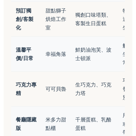
預訂獨
甜點獅子
特殊
獨創口味塔類、
創/客製
烘焙工作
追求
客製生日蛋糕
化
室
生訂
解饞
溫馨平
鮮奶油泡芙、波
幸福角落
生小
價/日常
士頓派
常點
巧克
巧克力專
生巧克力、巧克
可可貝魯
發作
精
力塔
別享
用餐
餐廳隱藏
米多力甜
千層蛋糕、乳酪
或專
版
點櫃
蛋糕
帶