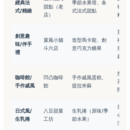
經典法
季節水果塔、各
甜點（老
禮、
式/精緻
式法式甜點
店）
精緻
買伴
創意趣
菓風小舖
造型馬卡龍、創
禮、
味/伴手
斗六店
意巧克力糖果
朋友
禮
趣味
悠閒
咖啡館/
凹凸咖啡
手作戚風蛋糕、
茶、
手作戚風
館
提拉米蘇
閱讀
日常
日式風/
八豆甜菓
生乳捲（原味/季
心、
生乳捲
工坊
節水果）
清爽