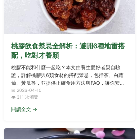
桃膠飲食禁忌全解析：避開6種地雷搭
配，吃對才養顏
桃膠不能和什麼一起吃？本文由養生愛好者親自驗
證，詳解桃膠與6類食材的搭配禁忌，包括茶、白蘿
蔔、黃瓜等，並提供正確食用方法與FAQ，讓你安心
吃出膠原蛋白。
📅 2026-04-10
👁️ 311 次瀏覽
閱讀全文 →