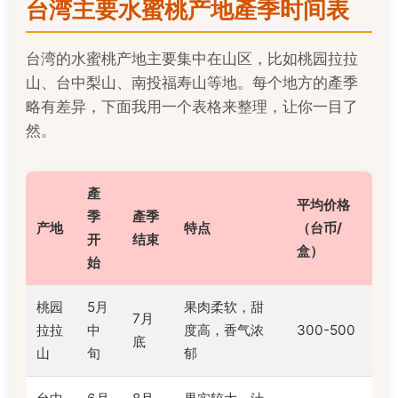
台湾主要水蜜桃产地產季时间表
台湾的水蜜桃产地主要集中在山区，比如桃园拉拉
山、台中梨山、南投福寿山等地。每个地方的產季
略有差异，下面我用一个表格来整理，让你一目了
然。
產
平均价格
季
產季
产地
特点
（台币/
开
结束
盒）
始
桃园
5月
果肉柔软，甜
7月
拉拉
中
度高，香气浓
300-500
底
山
旬
郁