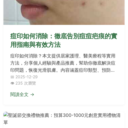
痘印如何消除：徹底告別痘痘疤痕的實
用指南與有效方法
痘印如何消除？本文提供居家護理、醫美療程等實用
方法，分享個人經驗與產品推薦，幫助你徹底解決痘
印問題，恢復光滑肌膚。內容涵蓋痘印類型、預防技
巧和常見問答，適合所有受痘印困擾的讀者。
📅 2025-12-29
👁️ 235 次瀏覽
閱讀全文 →