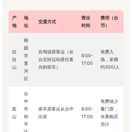
产
地
营业
费用（台
交通方式
地
址
时间
币）
桃
园
拉
自驾或搭客运（从
免费入
市
8:00-
拉
台北转运站搭往复
场，采摘
复
17:00
山
兴的班车）
约300/人
兴
区
台
中
免费或少
梨
市
搭丰原客运从台中
8:00-
量门票，
山
和
出发
17:00
水果购买
平
另计
区