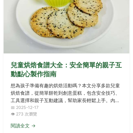
兒童烘焙食譜大全：安全簡單的親子互
動點心製作指南
想為孩子準備有趣的烘焙活動嗎？本文分享多款兒童
烘焙食譜，從簡單餅乾到創意蛋糕，包含安全技巧、
工具選擇和親子互動建議，幫助家長輕鬆上手。內容
基於實際經驗和權威資源，解決常見問題如孩子挑食
📅 2025-12-17
👁️ 273 次瀏覽
或安全疑慮，讓烘焙成為家庭樂趣。
閱讀全文 →