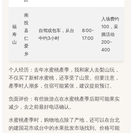
南
入场费约
投
福
100，采
县
自驾或包车，从台
8:00-
寿
摘活动
仁
中约3小时
17:00
山
200-
爱
400
乡
个人经历：去年水蜜桃產季，我和家人去梨山玩，
不仅买了新鲜水蜜桃，还享受了山景。但要注意，
產季时人潮多，住宿可能紧张，建议提前预订。
负面评价：有些旅游点在水蜜桃產季后期可能果实
减少，去之前最好电话确认。
水蜜桃產季时，购物地点除了产地，还可以在台北
的建国花市或台中的水果批发市场找到。价格可能