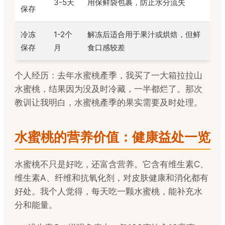
3-5天
用保鲜袋包裹，防止水分流失
保存
冷冻
1-2个
解冻后适合用于果汁或烘焙，但鲜
保存
月
食口感较差
个人经历：去年水蜜桃產季，我买了一大箱拉拉山
水蜜桃，结果因为没及时冷藏，一半都烂了。那次
教训让我明白，水蜜桃產季的果实需要及时处理。
水蜜桃的营养价值：健康益处一览
水蜜桃不只是好吃，还富含营养。它含有维生素C、
维生素A、纤维和抗氧化剂，对皮肤健康和消化都有
好处。我个人觉得，每天吃一颗水蜜桃，能补充水
分和能量。