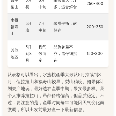
台中
6月
8月
果实较大，汁
250-400
梨山
初
中旬
多，适合鲜食
南投
5月
7月
酸甜平衡，耐
福寿
200-350
底
中旬
储存
山
5月
视气
品质参差不
其他
到8
候而
齐，需仔细挑
150-300
地区
月
定
选
从表格可以看出，水蜜桃產季大致从5月持续到8
月，但拉拉山和福寿山较早，梨山稍晚。如果你计
划去产地玩，最好选在產季中期，果实最多样。我
个人推荐拉拉山，虽然价格偏高，但品质稳定。不
过，要注意的是，產季时间每年可能因天气变化而
微调，所以出发前最好查一下最新信息。