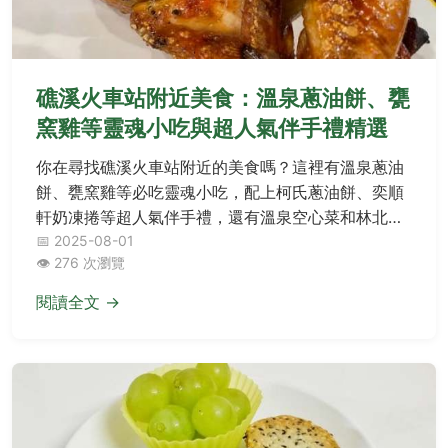
礁溪火車站附近美食：溫泉蔥油餅、甕
窯雞等靈魂小吃與超人氣伴手禮精選
你在尋找礁溪火車站附近的美食嗎？這裡有溫泉蔥油
餅、甕窯雞等必吃靈魂小吃，配上柯氏蔥油餅、奕順
軒奶凍捲等超人氣伴手禮，還有溫泉空心菜和林北烤
香腸等在地奇蹟，快來探索這些熱門美味吧！
📅 2025-08-01
👁️ 276 次瀏覽
閱讀全文 →