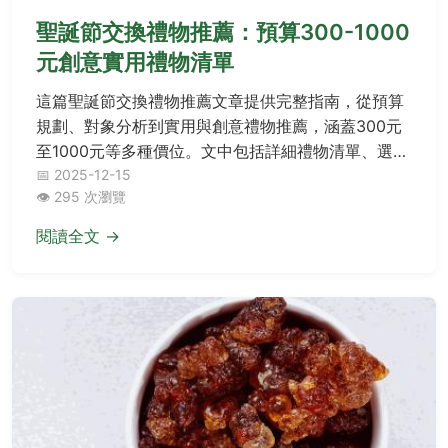
聖誕節交換禮物推薦：預算300-1000
元創意實用禮物清單
這篇聖誕節交換禮物推薦文章提供完整指南，從預算
規劃、對象分析到實用與創意禮物推薦，涵蓋300元
至1000元等多種價位。文中包括詳細禮物清單、選購
技巧及常見問答，幫助你輕鬆應對各種交換禮物場
📅 2025-12-15
👁️ 295 次瀏覽
合，避免尷尬，送出受歡迎的好禮。無論是辦公室同
事、朋友或家人，都能找到適合的選擇，解決所有疑
閱讀全文 →
問。