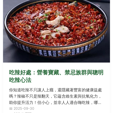
吃辣好處：營養寶藏、禁忌族群與聰明
吃辣心法
你知道吃辣不只讓人上癮，還隱藏著豐富的健康益處
嗎？辣椒不只是辣翻天，它蘊含維生素與抗氧化力，
助你提升活力！但小心，並非人人適合嗨吃辣，哪些
禁忌族群要注意紅燈警訊？該如何聰明「呷辣」才能
📅 2025-09-30