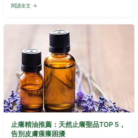
閱讀全文 →
止癢精油推薦：天然止癢聖品TOP 5，
告別皮膚瘙癢困擾