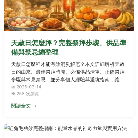
天赦日怎麼拜？完整祭拜步驟、供品準
備與禁忌總整理
天赦日怎麼拜才能有效消災解厄？本文詳細解析天赦
日的由來、最佳祭拜時間、必備供品清單、正確祭拜
步驟與常見禁忌，並分享個人經驗與避坑指南，讓你
一次掌握所有實用細節，順利完成祭拜儀式。
📅 2026-03-14
👁️ 258 次瀏覽
閱讀全文 →