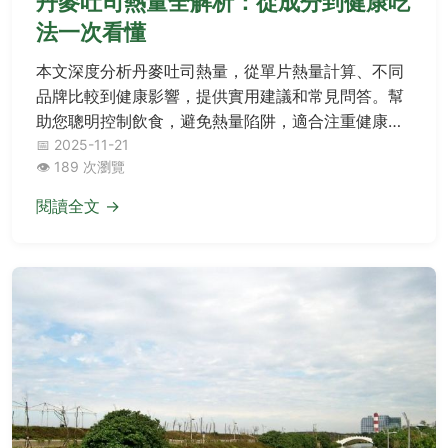
丹麥吐司熱量全解析：從成分到健康吃
法一次看懂
本文深度分析丹麥吐司熱量，從單片熱量計算、不同
品牌比較到健康影響，提供實用建議和常見問答。幫
助您聰明控制飲食，避免熱量陷阱，適合注重健康與
減肥的讀者參考。
📅 2025-11-21
👁️ 189 次瀏覽
閱讀全文 →