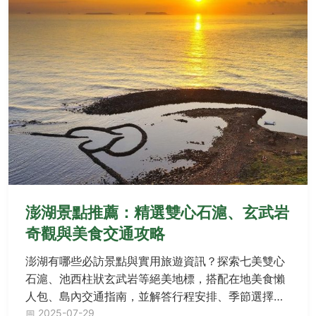
澎湖景點推薦：精選雙心石滬、玄武岩
奇觀與美食交通攻略
澎湖有哪些必訪景點與實用旅遊資訊？探索七美雙心
石滬、池西柱狀玄武岩等絕美地標，搭配在地美食懶
人包、島內交通指南，並解答行程安排、季節選擇等
疑問，助你輕鬆規劃完美旅程！
📅 2025-07-29