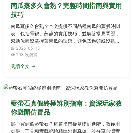
南瓜蒸多久會熟？完整時間指南與實用
技巧
南瓜蒸多久會熟？本文提供不同品種南瓜的蒸煮時間
表，包括電鍋、蒸籠的實用技巧，並解答常見問題，
幫助你輕鬆掌握蒸南瓜的訣窍，避免蒸過頭或沒熟
透。
📅 2026-05-13
👁️ 203 次瀏覽
閱讀全文 →
藍螢石真假終極辨別指南：資深玩家教
你避開仿冒品
擔心買到假藍螢石？這篇指南從基礎到進階，教你用
肉眼、工具和實戰經驗精準辨別真偽，並分享台灣實