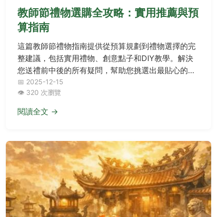
教師節禮物選購全攻略：實用推薦與預
算指南
這篇教師節禮物指南提供從預算規劃到禮物選擇的完
整建議，包括實用禮物、創意點子和DIY教學。解決
您送禮前中後的所有疑問，幫助您挑選出最貼心的教
師節禮物。文章還包含常見問答和實用表格，讓您輕
📅 2025-12-15
👁️ 320 次瀏覽
鬆找到適合的選擇。
閱讀全文 →