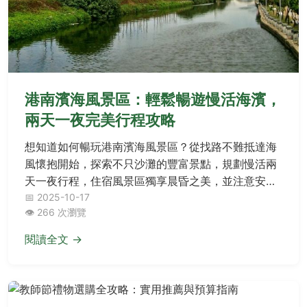
港南濱海風景區：輕鬆暢遊慢活海濱，
兩天一夜完美行程攻略
想知道如何暢玩港南濱海風景區？從找路不難抵達海
風懷抱開始，探索不只沙灘的豐富景點，規劃慢活兩
天一夜行程，住宿風景區獨享晨昏之美，並注意安全
事項，還有Q&A解答大小疑惑，一次玩盡興！
📅 2025-10-17
👁️ 266 次瀏覽
閱讀全文 →