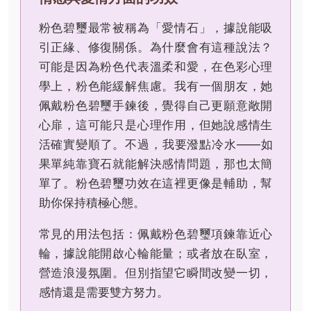
粉色碧璽最常被稱為「愛情石」，據說能吸
引正緣、修復關係。為什麼會有這種說法？
可能是因為粉色代表溫柔和愛，在色彩心理
學上，粉色能緩解焦慮。我有一個朋友，她
佩戴粉色碧璽手鍊後，覺得自己更願意敞開
心扉，這可能只是心理作用，但她說感情生
活確實變順了。不過，我要潑點冷水——如
果單純靠寶石就能解決感情問題，那也太簡
單了。粉色碧璽功效在這裡更像是輔助，幫
助你保持積極心態。
常見的用法包括：佩戴粉色碧璽項鍊靠近心
輪，據說能開啟心輪能量；或者放在臥室，
營造浪漫氛圍。但別指望它瞬間改變一切，
感情還是需要雙方努力。