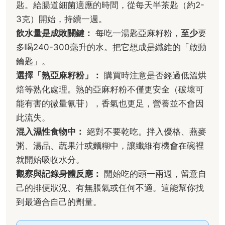
匙。給腸道細菌適應的時間，從每天半茶匙（約2-
3克）開始，持續一週。
飲水量是成敗關鍵：
每吃一湯匙亞麻籽粉，
至少
要
多喝240-300毫升的水。把它想成是纖維的「啟動
鑰匙」。
選擇「熟亞麻籽粉」：
購買時注意是否經過低溫烘
焙等熟化處理。熟的亞麻籽粉不僅更安全（破壞可
能有害的微量氰苷），香氣也更足，營養並不會因
此流失。
混入濕性食物中：
絕對不要乾吃。拌入優格、燕麥
粥、湯品、蔬果汁或麵糊中，讓纖維有機會在碗裡
就開始吸收水分。
觀察與記錄身體反應：
開始吃的頭一兩週，留意自
己的排便狀況、有無脹氣或任何不適。這能幫你找
到最適合自己的劑量。