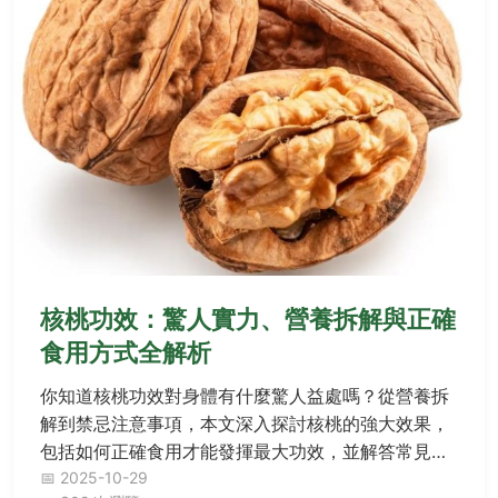
核桃功效：驚人實力、營養拆解與正確
食用方式全解析
你知道核桃功效對身體有什麼驚人益處嗎？從營養拆
解到禁忌注意事項，本文深入探討核桃的強大效果，
包括如何正確食用才能發揮最大功效，並解答常見疑
惑，讓你輕鬆掌握健康關鍵！
📅 2025-10-29