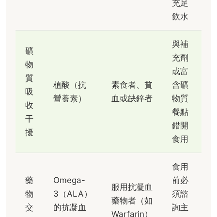
充足
飲水
與補
礦
充劑
物
或富
質
植酸（抗
素食者、貧
含礦
吸
營養素）
血或缺鋅者
物質
收
餐點
干
錯開
擾
食用
食用
藥
Omega-
前必
服用抗凝血
物
3（ALA）
須諮
藥物者（如
交
的抗凝血
詢主
Warfarin）