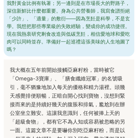
我對黃金比例有執著；另一邊則是在市場長大的野路子，
深信新鮮比什麼都重要。身為公共營養師，我寫食譜拒絕
「少許」、「適量」的敷衍——因為烹飪是科學，不是玄
學。我想把那些專業級的失敗經驗，變成你的成功捷徑。
現在我熱衷研究剩食改造與低碳烹飪，相信愛地球和愛吃
肉可以同時並存。準備好一起巡禮這張美味的人生地圖了
嗎？
我大概在五年前開始接觸亞麻籽粉，當時被它
「Omega-3寶庫」、「膳食纖維冠軍」的名號吸
引，毫不猶豫地加入每天的優格和精力湯裡。頭幾
天感覺排便順暢，正暗自開心找到寶物，沒想到緊
接而來的是持續好幾天的腹脹和排氣，尷尬到在辦
公室坐立難安。這讓我意識到，任何被捧上天的
「超級食物」，都有它不為人知或容易被忽略的另
一面。這篇文章不是要嚇你別吃亞麻籽粉，而是以