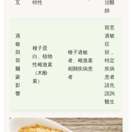
互
特性
治醫
師
留意
過
過敏
敏
症
種子蛋
與
種子過敏
狀，
白、植物
荷
者、雌激素
特定
性雌激素
爾
相關疾病患
疾病
（木酚
蒙
者
患者
素）
影
請先
響
諮詢
醫生