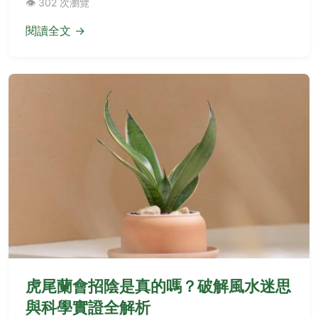
👁️ 302 次瀏覽
閱讀全文 →
虎尾蘭會招陰是真的嗎？破解風水迷思
與科學實證全解析