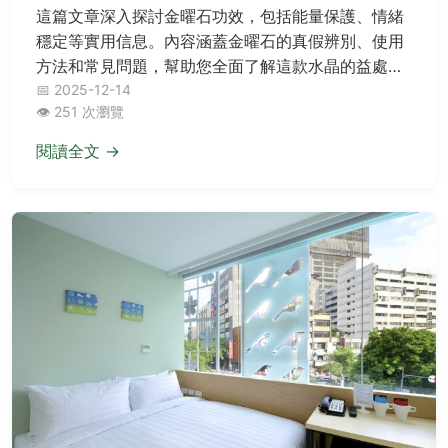
這篇文章深入探討金曜石功效，包括能量保護、情緒
穩定等實用信息。內容涵蓋金曜石的真假辨別、使用
方法和常見問題，幫助您全面了解這款水晶的益處與
注意事項。無論您是新手還是資深愛好者，都能找到
📅 2025-12-14
👁️ 251 次瀏覽
有價值的建議。
閱讀全文 →