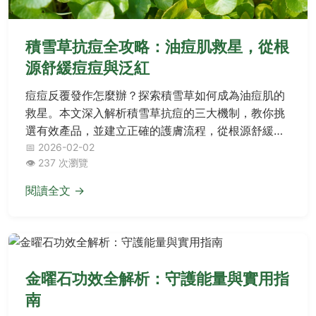
積雪草抗痘全攻略：油痘肌救星，從根
源舒緩痘痘與泛紅
痘痘反覆發作怎麼辦？探索積雪草如何成為油痘肌的
救星。本文深入解析積雪草抗痘的三大機制，教你挑
選有效產品，並建立正確的護膚流程，從根源舒緩痘
痘與泛紅，找回健康肌膚。
📅 2026-02-02
👁️ 237 次瀏覽
閱讀全文 →
金曜石功效全解析：守護能量與實用指
南