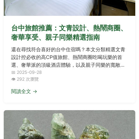
台中旅館推薦：文青設計、熱鬧商圈、
奢華享受、親子同樂精選指南
還在尋找符合喜好的台中住宿嗎？本文分類精選文青
設計控必收的高CP值旅館、熱鬧商圈吃喝玩樂的首
選、奢華派的頂級酒店體驗，以及親子同樂的寬敞空
間設施，並附快速比較表和常見問題解答，幫助您輕
📅 2025-09-28
👁️ 292 次瀏覽
鬆規劃旅程！
閱讀全文 →