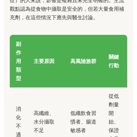
症）的人來說，影響是複雜且未完全明確的。主流
觀點認為從食物中攝取是安全的，但若大量食用補
充劑，在這些情況下應先與醫生討論。
副
作
關鍵
用
主要原因
高風險族群
行動
類
型
從低
劑量
消
高纖維、
低纖飲食習
開
化
水分攝取
慣者、腸道
始、
不
不足
敏感者
保證
適