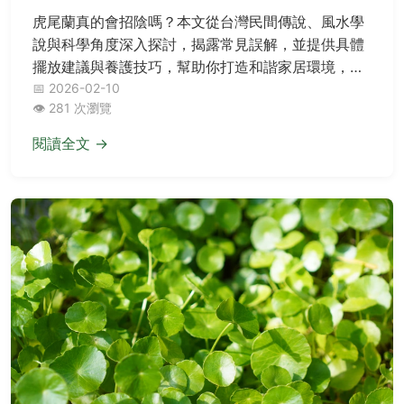
虎尾蘭真的會招陰嗎？本文從台灣民間傳說、風水學
說與科學角度深入探討，揭露常見誤解，並提供具體
擺放建議與養護技巧，幫助你打造和諧家居環境，不
再被迷思困擾。
📅 2026-02-10
👁️ 281 次瀏覽
閱讀全文 →