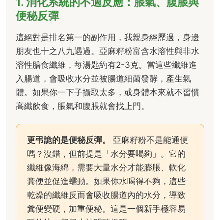
1. 消化系統的不適反應：脹氣、腹脹與
便秘反彈
這絕對是排名第一的副作用，我親身經歷過，身邊
朋友也十之八九遇過。亞麻籽粉富含水溶性與非水
溶性膳食纖維，每湯匙約有2-3克。當這些纖維進
入腸道，會吸收水分並被腸道細菌發酵，產生氣
體。如果你一下子攝取太多，或身體本來就不習慣
高纖飲食，脹氣和腹脹就會找上門。
更弔詭的是便秘反彈。
亞麻籽粉不是能通便
嗎？沒錯，但前提是「水分要喝夠」。它的
纖維像海綿，需要大量水分才能膨脹、軟化
糞便並促進蠕動。如果你水喝得不夠，這些
乾燥的纖維反而會吸收腸道內的水分，導致
糞便變硬，加重便秘。這是一個新手極容易