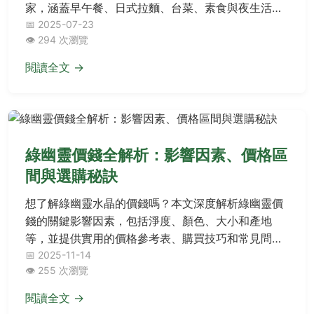
家，涵蓋早午餐、日式拉麵、台菜、素食與夜生活，
並提供餐廳類型指南、探索技巧與實戰Q&A，一次滿
📅 2025-07-23
👁️ 294 次瀏覽
足全天候美食之旅需求。
閱讀全文 →
綠幽靈價錢全解析：影響因素、價格區
間與選購秘訣
想了解綠幽靈水晶的價錢嗎？本文深度解析綠幽靈價
錢的關鍵影響因素，包括淨度、顏色、大小和產地
等，並提供實用的價格參考表、購買技巧和常見問題
解答。無論您是新手還是資深收藏家，都能獲得實用
📅 2025-11-14
👁️ 255 次瀏覽
建議，避免買貴或買到假貨，幫助您在決策前中後期
掌握所有必要資訊。
閱讀全文 →