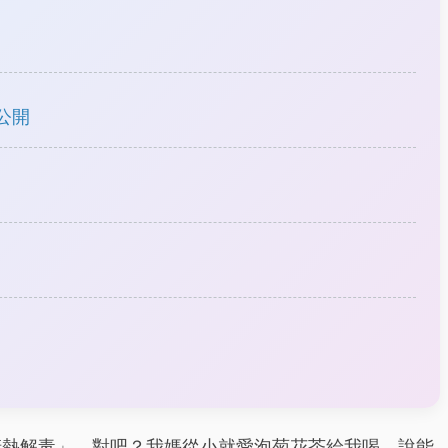
公開
清熱解毒」，對吧？我媽從小就愛泡菊花茶給我喝，說能