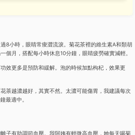
過8小時，眼睛常痠澀流淚。菊花茶裡的維生素A和類胡
一個月，搭配每小時休息10分鐘，眼睛疲勞確實減輕。
茶功效更多是預防和緩解。泡的時候加點枸杞，效果更
菊花茶越濃越好，其實不然。太濃可能傷胃，我建議每次
分鐘最適中。
鉀離子有助調節血壓。我阿姨有輕微高血壓，她每天喝菊