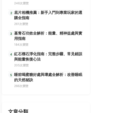
246次瀏覽
底片相機推薦：新手入門到專業玩家的選
2
購全指南
261次瀏覽
堇青石功效全解析：能量、精神益處與實
3
用指南
184次瀏覽
紅石榴石淨化指南：完整步驟、常見錯誤
4
與能量恢復心法
205次瀏覽
睡前喝蜜糖好處與壞處全解析：改善睡眠
5
的天然秘訣
266次瀏覽
文章分類