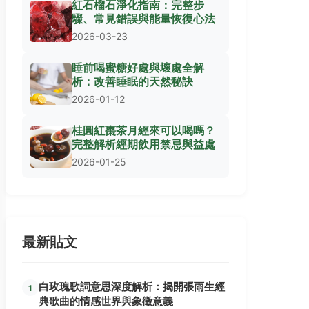
紅石榴石淨化指南：完整步
驟、常見錯誤與能量恢復心法
2026-03-23
睡前喝蜜糖好處與壞處全解
析：改善睡眠的天然秘訣
2026-01-12
桂圓紅棗茶月經來可以喝嗎？
完整解析經期飲用禁忌與益處
2026-01-25
最新貼文
白玫瑰歌詞意思深度解析：揭開張雨生經
1
典歌曲的情感世界與象徵意義