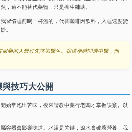
當然，這不能替代藥物，只是養生輔助。
。我習慣睡前喝一杯溫的，代替咖啡因飲料，入睡速度變
為妙。
在服藥的人最好先諮詢醫生。我懷孕時問過中醫，他
驟與技巧大公開
剛開始常泡出苦味，後來請教中藥行老闆才掌握訣竅。以
金屬容器會影響味道。水溫是关键，滾水會破壞營養，我