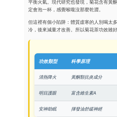
平衡火氣。現代研究也發現，菊花含有黃
定會泡一杯，感覺喉嚨沒那麼乾澀。
但這裡有個小陷阱：體質虛寒的人別喝太
冷，後來減量才改善。所以菊花茶功效雖
功效類型
科學原理
清熱降火
黃酮類抗炎成分
明目護眼
富含維生素A
安神助眠
揮發油舒緩神經