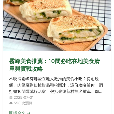
霧峰美食推薦：10間必吃在地美食清
單與實戰攻略
不曉得霧峰有哪些在地人激推的美食小吃？從蔥燒
餅、肉羹泉到仙楂甜品和粉圓冰，這份攻略帶你一網
打盡10間隱藏版店家，包括光復新村無名攤車、廟口
肉圓仔湯等必訪名單，搭配實戰秘訣和真心話，輕鬆
📅 2025-07-31
👁️ 558 次瀏覽
規劃你的美食之旅不留遺憾！
閱讀全文 →