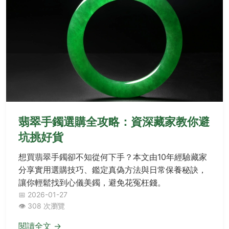
翡翠手鐲選購全攻略：資深藏家教你避
坑挑好貨
想買翡翠手鐲卻不知從何下手？本文由10年經驗藏家
分享實用選購技巧、鑑定真偽方法與日常保養秘訣，
讓你輕鬆找到心儀美鐲，避免花冤枉錢。
📅 2026-01-27
👁️ 308 次瀏覽
閱讀全文 →