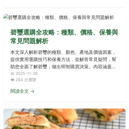
碧璽選購全攻略：種類、價格、保養與
常見問題解析
本文深入解析碧璽的種類、顏色、產地及價值因素，
提供實用選購技巧和保養方法，並解答常見疑問，幫
助您全面了解碧璽，做出明智購買決策。內容涵蓋碧
璽的歷史、真假辨別、市場價格範圍，以及個人經驗
📅 2025-11-26
👁️ 284 次瀏覽
分享，適合初學者和進階愛好者閱讀。
閱讀全文 →