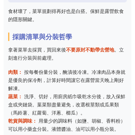
食材壞了，菜單規劃得再好也是白搭。保鮮是露營飲食
的隱形關鍵。
採購清單與分裝哲學
拿著菜單去採買，買回來後
不要原封不動帶去營地
。立
刻進行分裝與前處理。
肉類：
按每餐份量分裝，醃漬後冷凍。冷凍肉品本身就
是優良的保冷劑，計算好時間讓它在露營當天晚上剛好
解凍。
蔬菜：
洗淨、切好，用廚房紙巾吸乾水分後，放入保鮮
盒或夾鏈袋。葉菜類盡量避免，改選根莖類或瓜果類
（馬鈴薯、紅蘿蔔、洋蔥、櫛瓜）。
乾貨與調味：
用量少的調味料（如鹽、胡椒、香料粉）
可以用小藥盒分裝。液體醬油、油可以用小瓶分裝。