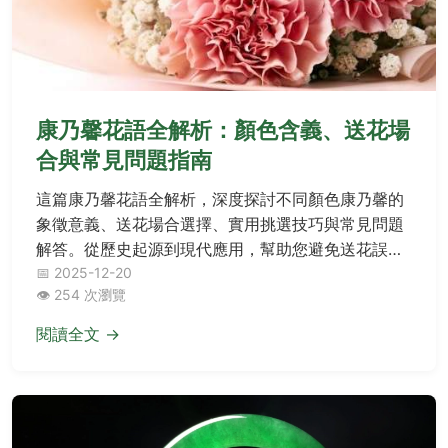
康乃馨花語全解析：顏色含義、送花場
合與常見問題指南
這篇康乃馨花語全解析，深度探討不同顏色康乃馨的
象徵意義、送花場合選擇、實用挑選技巧與常見問題
解答。從歷史起源到現代應用，幫助您避免送花誤
區，輕鬆掌握康乃馨花語的精髓，無論是母親節、情
📅 2025-12-20
👁️ 254 次瀏覽
人節還是日常送禮都能得心應手。
閱讀全文 →