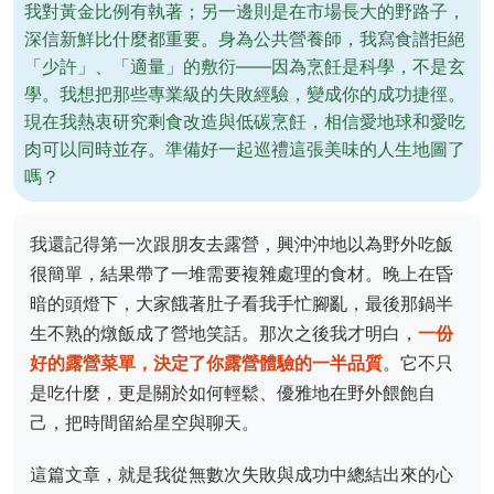
我對黃金比例有執著；另一邊則是在市場長大的野路子，
深信新鮮比什麼都重要。身為公共營養師，我寫食譜拒絕
「少許」、「適量」的敷衍——因為烹飪是科學，不是玄
學。我想把那些專業級的失敗經驗，變成你的成功捷徑。
現在我熱衷研究剩食改造與低碳烹飪，相信愛地球和愛吃
肉可以同時並存。準備好一起巡禮這張美味的人生地圖了
嗎？
我還記得第一次跟朋友去露營，興沖沖地以為野外吃飯
很簡單，結果帶了一堆需要複雜處理的食材。晚上在昏
暗的頭燈下，大家餓著肚子看我手忙腳亂，最後那鍋半
生不熟的燉飯成了營地笑話。那次之後我才明白，
一份
好的露營菜單，決定了你露營體驗的一半品質
。它不只
是吃什麼，更是關於如何輕鬆、優雅地在野外餵飽自
己，把時間留給星空與聊天。
這篇文章，就是我從無數次失敗與成功中總結出來的心