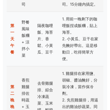
司
司。15分鐘內搞定。
1. 用前一晚剩下的咖
野餐
第
隔夜咖哩
哩飯捏成飯糰，貼上
風味
一
飯、海苔
海苔。
飯糰
天
片、香
2. 小黃瓜、豆干在家
+ 涼
午
鬆、小黃
先醃好帶出。這是移
拌小
餐
瓜、豆干
動日，吃得簡單方
菜
便。
1. 雞腿排在家用鹽、
香煎
胡椒、醬油醃好，分
去骨雞腿
第
雞腿
裝冷凍，當作保冷
排、綜合
二
排佐
劑。
冷凍蔬
晚
時蔬
2. 先煎雞腿排，用逼
菜、玉米
晚
+ 玉
出的雞油炒蔬菜。同
罐、鮮奶