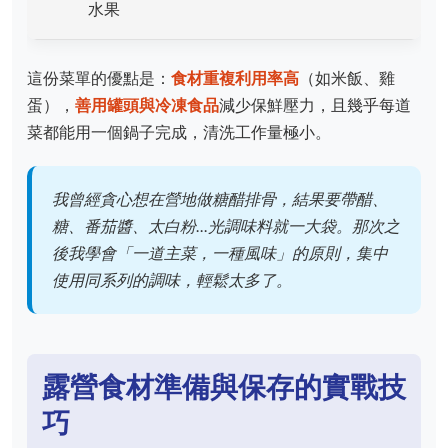
水果
這份菜單的優點是：
食材重複利用率高
（如米飯、雞
蛋），
善用罐頭與冷凍食品
減少保鮮壓力，且幾乎每道
菜都能用一個鍋子完成，清洗工作量極小。
我曾經貪心想在營地做糖醋排骨，結果要帶醋、
糖、番茄醬、太白粉...光調味料就一大袋。那次之
後我學會「一道主菜，一種風味」的原則，集中
使用同系列的調味，輕鬆太多了。
露營食材準備與保存的實戰技
巧