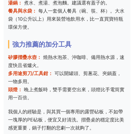
湯鍋：
煮水、煮湯、煮泡麵。建議選有蓋子的。
餐具與水袋：
每人一套個人餐具（碗、筷、杯）。大水
袋（10公升以上）用來裝營地飲用水，比一直買寶特瓶
環保方便。
強力推薦的加分工具
矽膠摺疊水壺：
燒熱水泡茶、沖咖啡、備用熱水源，速
度快且省爐火。
多用途剪刀/工具鉗：
可以開罐頭、剪蔥花、夾鍋蓋，
一物多用。
頭燈：
晚上煮飯時，雙手需要空出來，頭燈比手電筒實
用一百倍。
我個人的經驗是，與其買一個專用的露營砧板，不如帶
一塊厚的PE砧板，便宜又好清洗。摺疊桌的穩定度比美
感更重要，鍋子打翻的悲劇一次就夠了。