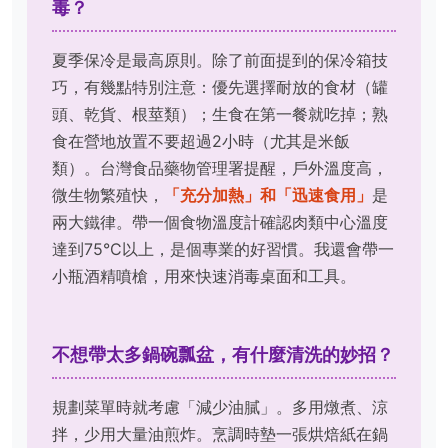
毒？
夏季保冷是最高原則。除了前面提到的保冷箱技
巧，有幾點特別注意：優先選擇耐放的食材（罐
頭、乾貨、根莖類）；生食在第一餐就吃掉；熟
食在營地放置不要超過2小時（尤其是米飯
類）。台灣食品藥物管理署提醒，戶外溫度高，
微生物繁殖快，
「充分加熱」和「迅速食用」
是
兩大鐵律。帶一個食物溫度計確認肉類中心溫度
達到75°C以上，是個專業的好習慣。我還會帶一
小瓶酒精噴槍，用來快速消毒桌面和工具。
不想帶太多鍋碗瓢盆，有什麼清洗的妙招？
規劃菜單時就考慮「減少油膩」。多用燉煮、涼
拌，少用大量油煎炸。烹調時墊一張烘焙紙在鍋