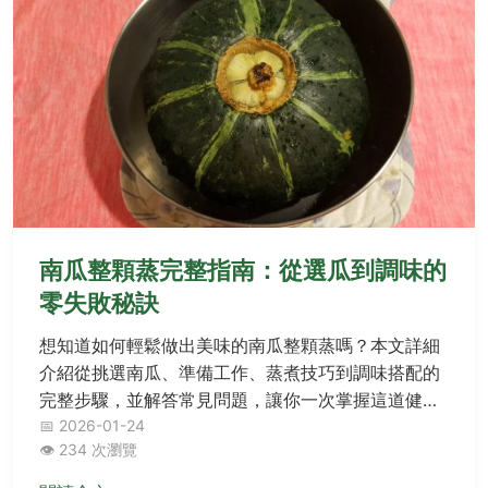
南瓜整顆蒸完整指南：從選瓜到調味的
零失敗秘訣
想知道如何輕鬆做出美味的南瓜整顆蒸嗎？本文詳細
介紹從挑選南瓜、準備工作、蒸煮技巧到調味搭配的
完整步驟，並解答常見問題，讓你一次掌握這道健康
佳餚的秘訣。
📅 2026-01-24
👁️ 234 次瀏覽