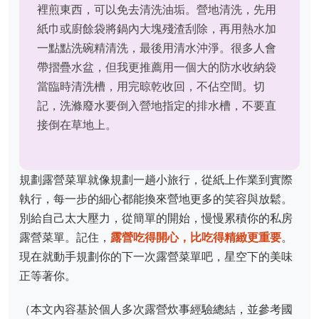
裡煎東西，可以免去清洗油垢。營地清洗，先用
紙巾或廚餘袋將鍋內大塊殘渣刮除，再用熱水加
一點點洗碗精清洗，最後用清水沖淨。很多人會
帶摺疊水盆，但我更推薦用一個大的防水收納袋
當臨時清洗槽，用完晾乾收回，不佔空間。切
記，洗滌廢水要倒入營地指定的排水槽，不要直
接倒在草地上。
規劃露營菜單就像規劃一趟小旅行，從紙上作業到實際
執行，每一步的細心都能換來營地更多的笑容與放鬆。
別給自己太大壓力，從簡單的開始，慢慢累積你的私房
露營菜單。記住，
露營吃得開心，比吃得精緻更重要
。
現在就動手規劃你的下一次露營菜單吧，星空下的美味
正等著你。
（本文內容基於個人多次露營炊事經驗總結，並參考國