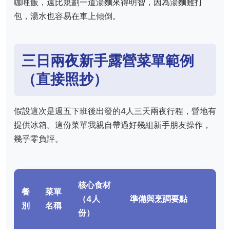
咖哩飯，遠比規劃一道湯麵來得明智，因為湯麵難打
包，湯水也容易在車上傾倒。
三日兩夜新手露營菜單範例
（直接照抄）
假設這次是週五下班後出發的4人三天兩夜行程，營地有
提供冰箱。這份菜單我親自帶過好幾組新手朋友操作，
幾乎零負評。
核心食材
餐
菜單
（4人
準備與烹調要點
別
名稱
份）