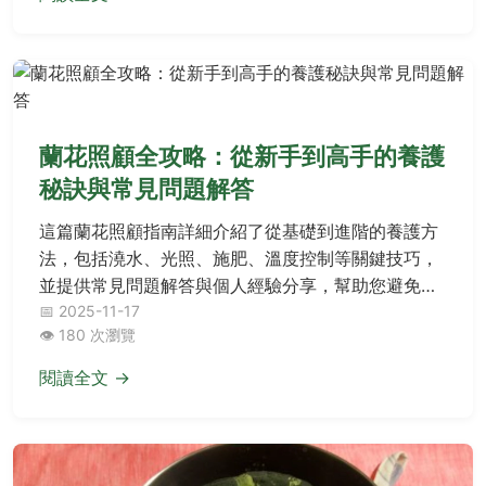
蘭花照顧全攻略：從新手到高手的養護
秘訣與常見問題解答
這篇蘭花照顧指南詳細介紹了從基礎到進階的養護方
法，包括澆水、光照、施肥、溫度控制等關鍵技巧，
並提供常見問題解答與個人經驗分享，幫助您避免常
見錯誤，成功讓蘭花健康生長與開花。無論是新手還
📅 2025-11-17
👁️ 180 次瀏覽
是資深愛好者，都能找到實用建議，提升蘭花照顧的
成功率。
閱讀全文 →