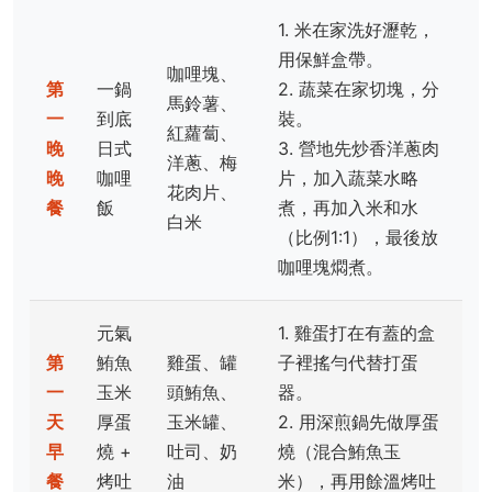
1. 米在家洗好瀝乾，
用保鮮盒帶。
咖哩塊、
第
一鍋
2. 蔬菜在家切塊，分
馬鈴薯、
一
到底
裝。
紅蘿蔔、
晚
日式
3. 營地先炒香洋蔥肉
洋蔥、梅
晚
咖哩
片，加入蔬菜水略
花肉片、
餐
飯
煮，再加入米和水
白米
（比例1:1），最後放
咖哩塊燜煮。
元氣
1. 雞蛋打在有蓋的盒
第
鮪魚
雞蛋、罐
子裡搖勻代替打蛋
一
玉米
頭鮪魚、
器。
天
厚蛋
玉米罐、
2. 用深煎鍋先做厚蛋
早
燒 +
吐司、奶
燒（混合鮪魚玉
餐
烤吐
油
米），再用餘溫烤吐