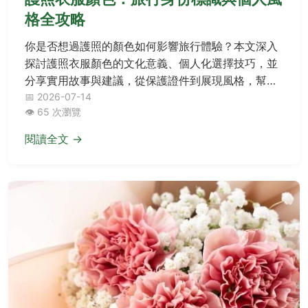
格全攻略
你是否想過護照的顏色如何影響旅行體驗？本文深入
探討護照衣服顏色的文化意義、個人化選擇技巧，並
分享實用故事與建議，從保護證件到展現風格，幫助
你在旅途中更從容自信。
📅 2026-07-14
👁️ 65 次瀏覽
閱讀全文 →