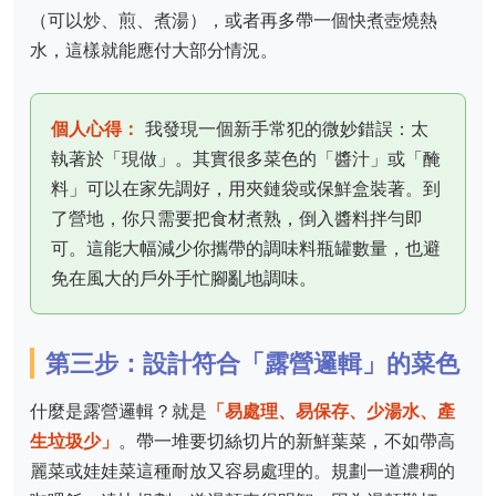
（可以炒、煎、煮湯），或者再多帶一個快煮壺燒熱
水，這樣就能應付大部分情況。
個人心得：
我發現一個新手常犯的微妙錯誤：太
執著於「現做」。其實很多菜色的「醬汁」或「醃
料」可以在家先調好，用夾鏈袋或保鮮盒裝著。到
了營地，你只需要把食材煮熟，倒入醬料拌勻即
可。這能大幅減少你攜帶的調味料瓶罐數量，也避
免在風大的戶外手忙腳亂地調味。
第三步：設計符合「露營邏輯」的菜色
什麼是露營邏輯？就是
「易處理、易保存、少湯水、產
生垃圾少」
。帶一堆要切絲切片的新鮮葉菜，不如帶高
麗菜或娃娃菜這種耐放又容易處理的。規劃一道濃稠的