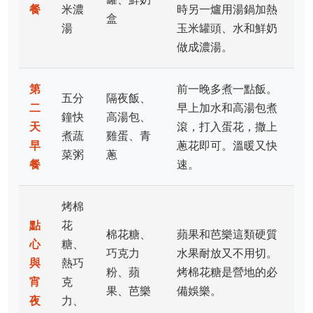
餐
米濃
時另一爐用湯鍋加熱
盒
湯
玉米罐頭、水和鮮奶
做成濃湯。
第
前一晚多煮一點飯。
五分
隔夜飯、
二
早上加水和高湯包煮
鐘快
高湯包、
天
滾，打入蛋花，撒上
煮蔬
雞蛋、青
早
蔥花即可。溫暖又快
菜粥
蔥
餐
速。
烤棉
點
花
棉花糖、
蘋果和芭樂這類硬質
心
糖、
巧克力
水果耐放又不用切。
與
熱巧
粉、蘋
烤棉花糖是營地的必
宵
克
果、芭樂
備娛樂。
夜
力、