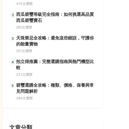
410次瀏覽
西瓜碧璽等級完全指南：如何挑選高品質
2
西瓜碧璽寶石
281次瀏覽
天珠禁忌全攻略：避免這些錯誤，守護你
3
的能量寶物
251次瀏覽
拍立得推薦：完整選購指南與熱門機型比
4
較
231次瀏覽
碧璽選購全攻略：種類、價格、保養與常
5
見問題解析
284次瀏覽
文章分類