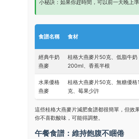
小秘訣：如果你趕時間，可以前一天晚上
食譜名稱
食材
經典牛奶
桂格大燕麥片50克、低脂牛奶
燕麥
200ml、香蕉半根
水果優格
桂格大燕麥片50克、無糖優格1
燕麥
克、莓果少許
這些桂格大燕麥片減肥食譜都很簡單，但效
你不喜歡酸味，可能得調整。
午餐食譜：維持飽腹不睏倦