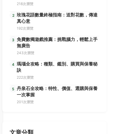
218次瀏覽
玫瑰花語數量終極指南：送對花數，傳達
2
真心意
192次瀏覽
免費數獨遊戲推薦：挑戰腦力，輕鬆上手
3
無廣告
243次瀏覽
瑪瑙全攻略：種類、鑑別、購買與保養秘
4
訣
222次瀏覽
丹泉石全攻略：特性、價值、選購與保養
5
一次掌握
201次瀏覽
文章分類