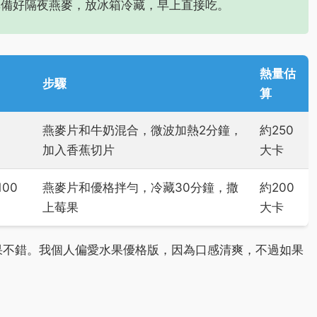
準備好隔夜燕麥，放冰箱冷藏，早上直接吃。
熱量估
步驟
算
燕麥片和牛奶混合，微波加熱2分鐘，
約250
加入香蕉切片
大卡
00
燕麥片和優格拌勻，冷藏30分鐘，撒
約200
上莓果
大卡
果不錯。我個人偏愛水果優格版，因為口感清爽，不過如果