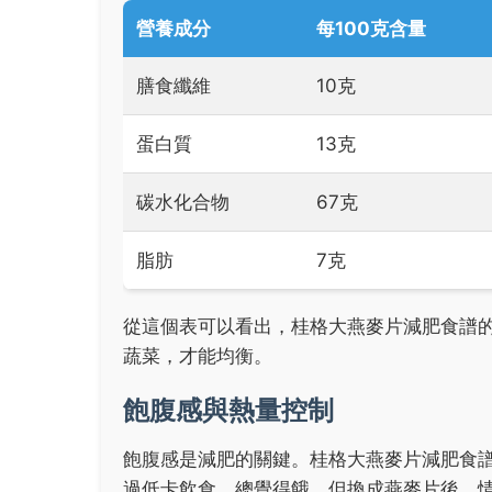
營養成分
每100克含量
膳食纖維
10克
蛋白質
13克
碳水化合物
67克
脂肪
7克
從這個表可以看出，桂格大燕麥片減肥食譜
蔬菜，才能均衡。
飽腹感與熱量控制
飽腹感是減肥的關鍵。桂格大燕麥片減肥食
過低卡飲食，總覺得餓，但換成燕麥片後，