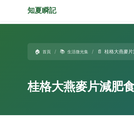
知夏瞬記
🏠
/
📚
/
📄
桂格大燕麥片
首頁
生活微光集
桂格大燕麥片減肥