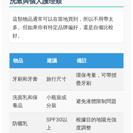
洗漱與個人護理類
這類物品通常可以在當地買到，所以不用帶太
多。但如果你有特定品牌偏好，還是自備比較
好。
物品
建議
備註
環保考量，可帶摺
牙刷和牙膏
旅行尺寸
疊牙刷
洗面乳和保
小瓶裝或
避免液體限制問題
養品
分裝
SPF30以
根據目的地陽光強
防曬乳
上
度調整