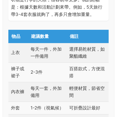
是：根據天數和活動計劃來帶。例如，5天旅行
帶3-4套衣服就夠了，再多只會增加重量。
物品
建議數量
備註
每天一件，外加
選擇易乾材質，如
上衣
一件備用
聚酯纖維
褲子或
百搭款式，方便混
2-3件
裙子
搭
每天一套，外加
輕便材質，節省空
內衣褲
備用
間
外套
1-2件（視氣候）
可折疊設計最好