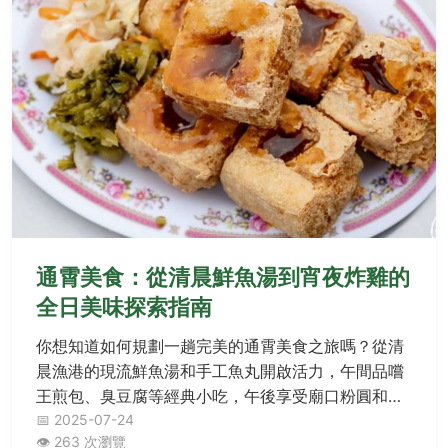
通霄美食：從清晨鮮魚湯到宵夜炸雞的
全日美味探索指南
你想知道如何規劃一趟完美的通霄美食之旅嗎？從清
晨漁港的現流鮮魚湯和手工魚丸開啟活力，午間品嚐
王煎包、臭豆腐等經典小吃，午後享受廟口粉圓和鹹
蛋糕的甜蜜時光，晚餐大啖海鮮餐廳與沙茶羊肉，晚
📅 2025-07-24
👁️ 263 次瀏覽
間續攤炸雞攤和肉圓當宵夜。本文分享行程小撇步與