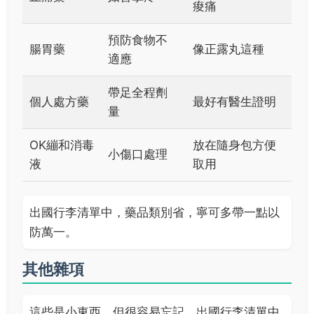
痠痛
預防食物不
腸胃藥
像正露丸這種
適應
帶足全程劑
個人處方藥
最好有醫生證明
量
OK繃和消毒
放在隨身包方便
小傷口處理
液
取用
出國行李清單中，藥品類別省，寧可多帶一點以
防萬一。
其他雜項
這些是小東西，但很容易忘記。出國行李清單中