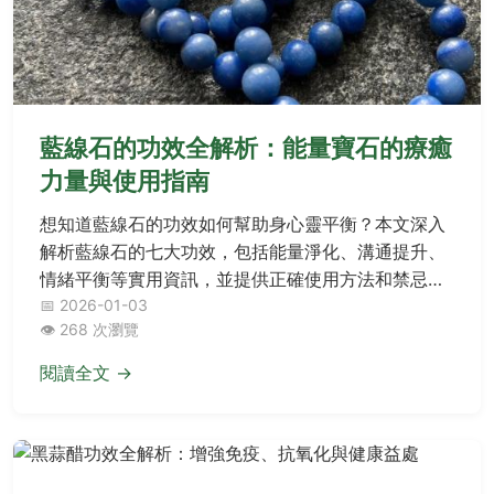
藍線石的功效全解析：能量寶石的療癒
力量與使用指南
想知道藍線石的功效如何幫助身心靈平衡？本文深入
解析藍線石的七大功效，包括能量淨化、溝通提升、
情緒平衡等實用資訊，並提供正確使用方法和禁忌事
項，讓你充分發揮這顆美麗藍色寶石的療癒力量。
📅 2026-01-03
👁️ 268 次瀏覽
閱讀全文 →