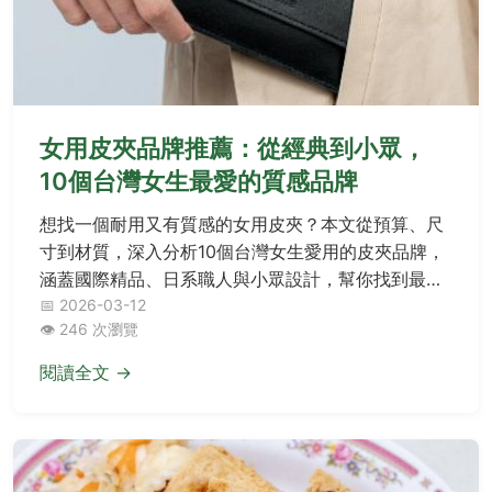
女用皮夾品牌推薦：從經典到小眾，
10個台灣女生最愛的質感品牌
想找一個耐用又有質感的女用皮夾？本文從預算、尺
寸到材質，深入分析10個台灣女生愛用的皮夾品牌，
涵蓋國際精品、日系職人與小眾設計，幫你找到最適
合日常使用的完美皮夾。
📅 2026-03-12
👁️ 246 次瀏覽
閱讀全文 →