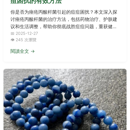
痘困扰的有效方法
你是否为痤疮丙酸杆菌引起的痘痘困扰？本文深入探
讨痤疮丙酸杆菌的治疗方法，包括药物治疗、护肤建
议和生活调整，帮助你彻底战胜痘痘问题，重获健康
肌肤。
📅 2025-12-27
👁️ 245 次瀏覽
閱讀全文 →