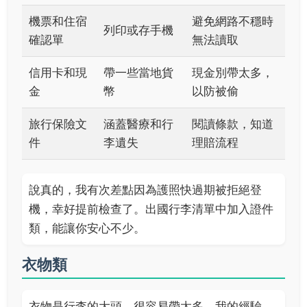
機票和住宿
避免網路不穩時
列印或存手機
確認單
無法讀取
信用卡和現
帶一些當地貨
現金別帶太多，
金
幣
以防被偷
旅行保險文
涵蓋醫療和行
閱讀條款，知道
件
李遺失
理賠流程
說真的，我有次差點因為護照快過期被拒絕登
機，幸好提前檢查了。出國行李清單中加入證件
類，能讓你安心不少。
衣物類
衣物是行李的大頭，很容易帶太多。我的經驗