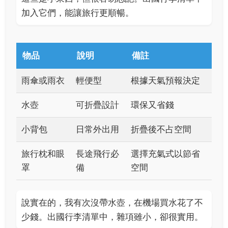
加入它們，能讓旅行更順暢。
物品
說明
備註
雨傘或雨衣
輕便型
根據天氣預報決定
水壺
可折疊設計
環保又省錢
小背包
日常外出用
折疊後不占空間
旅行枕和眼
長途飛行必
選擇充氣式以節省
罩
備
空間
說實在的，我有次沒帶水壺，在機場買水花了不
少錢。出國行李清單中，雜項雖小，卻很實用。