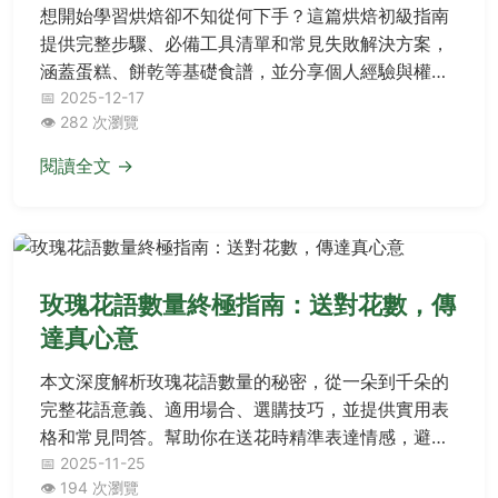
想開始學習烘焙卻不知從何下手？這篇烘焙初級指南
提供完整步驟、必備工具清單和常見失敗解決方案，
涵蓋蛋糕、餅乾等基礎食譜，並分享個人經驗與權威
資源，幫助你快速上手避免常見錯誤。
📅 2025-12-17
👁️ 282 次瀏覽
閱讀全文 →
玫瑰花語數量終極指南：送對花數，傳
達真心意
本文深度解析玫瑰花語數量的秘密，從一朵到千朵的
完整花語意義、適用場合、選購技巧，並提供實用表
格和常見問答。幫助你在送花時精準表達情感，避免
尷尬誤會。內容基於個人經驗和深入研究，適合所有
📅 2025-11-25
👁️ 194 次瀏覽
送花場合的實用指南。