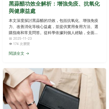
黑蒜醋功效全解析：增強免疫、抗氧化
與健康益處
本文深度探討黑蒜醋的功效，包括抗氧化、增強免疫
力、改善消化等核心益處，並提供實用食用方法、選
購指南和常見問答。從科學依據到個人經驗，全面解
析黑蒜醋的實用價值，幫助您做出明智的健康選擇。
📅 2025-11-23
👁️ 174 次瀏覽
閱讀全文 →