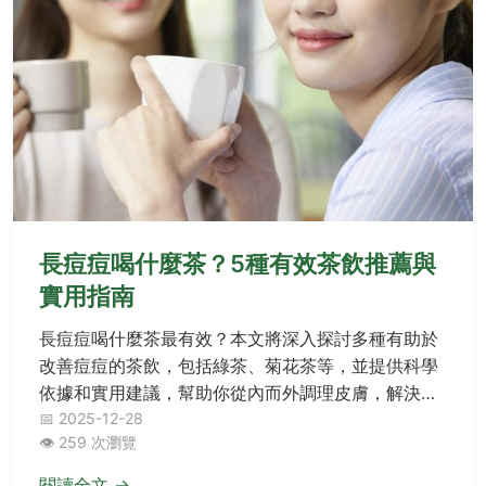
長痘痘喝什麼茶？5種有效茶飲推薦與
實用指南
長痘痘喝什麼茶最有效？本文將深入探討多種有助於
改善痘痘的茶飲，包括綠茶、菊花茶等，並提供科學
依據和實用建議，幫助你從內而外調理皮膚，解決痘
痘困擾。內容涵蓋茶飲的選擇、飲用方法、注意事
📅 2025-12-28
👁️ 259 次瀏覽
項，以及常見問題解答，適合所有受痘痘問題困擾的
讀者參考。
閱讀全文 →