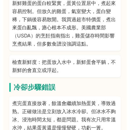
新鮮雞蛋的蛋白較緊實，蛋黃位置居中，煮起來
容易控制。但放久的雞蛋，氣室變大，蛋白變
稀，下鍋後容易散開。我買過超市特價蛋，煮出
來蛋白亂飄，溏心根本不成形。美國農業部
（USDA）的烹飪指南指出，雞蛋儲存時間影響
烹煮結果，但多數食譜沒強調這點。
檢查新鮮度：把蛋放入水中，新鮮蛋會平躺，不
新鮮的會直立或浮起。
冷卻步驟錯誤
煮完蛋直接放著，餘溫會繼續加熱蛋黃，導致過
熟。正確做法是立刻放入冰水冷卻。但冰水不夠
冰、浸泡時間太短，都是問題。我有次只用常溫
水沖，結果蛋黃還是慢慢變硬，功虧一簣。