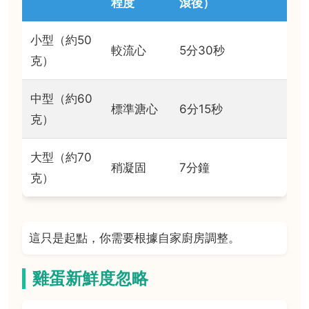
程度
滾後）
小型（約50
較流心
5分30秒
克）
中型（約60
標準溏心
6分15秒
克）
大型（約70
稍凝固
7分鐘
克）
這只是起點，你需要根據自家廚房調整。
雞蛋新鮮度忽略