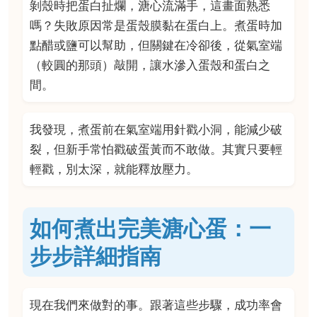
剝殼時把蛋白扯爛，溏心流滿手，這畫面熟悉
嗎？失敗原因常是蛋殼膜黏在蛋白上。煮蛋時加
點醋或鹽可以幫助，但關鍵在冷卻後，從氣室端
（較圓的那頭）敲開，讓水滲入蛋殼和蛋白之
間。
我發現，煮蛋前在氣室端用針戳小洞，能減少破
裂，但新手常怕戳破蛋黃而不敢做。其實只要輕
輕戳，別太深，就能釋放壓力。
如何煮出完美溏心蛋：一
步步詳細指南
現在我們來做對的事。跟著這些步驟，成功率會