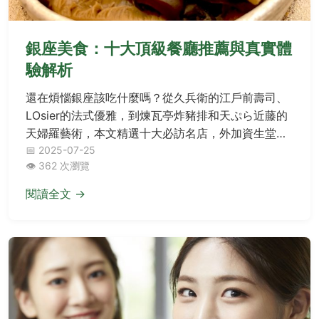
銀座美食：十大頂級餐廳推薦與真實體
驗解析
還在煩惱銀座該吃什麼嗎？從久兵衛的江戶前壽司、
LOsier的法式優雅，到煉瓦亭炸豬排和天ぷら近藤的
天婦羅藝術，本文精選十大必訪名店，外加資生堂
Parlour甜點與鳥ぎん串燒等多元風味，更附上作者真
📅 2025-07-25
👁️ 362 次瀏覽
心抱怨小抱怨時間與實戰Q&A，助你避開地雷，輕鬆
規劃完美銀座美食之旅。
閱讀全文 →