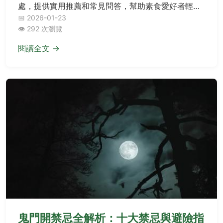
處，提供實用推薦和常見問答，幫助素食愛好者輕鬆
享受甜點樂趣。
📅 2026-01-23
👁️ 292 次瀏覽
閱讀全文 →
鬼門開禁忌全解析：十大禁忌與避險指