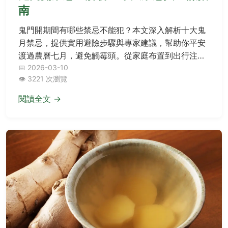
南
鬼門開期間有哪些禁忌不能犯？本文深入解析十大鬼
月禁忌，提供實用避險步驟與專家建議，幫助你平安
渡過農曆七月，避免觸霉頭。從家庭布置到出行注
意，完整覆蓋常見錯誤與解決方案。
📅 2026-03-10
👁️ 3221 次瀏覽
閱讀全文 →