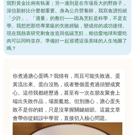
我對黃金比例有執著；另一邊則是在市場長大的野路子，
深信新鮮比什麼都重要。身為公共營養師，我寫食譜拒絕
「少許」、「適量」的敷衍——因為烹飪是科學，不是玄
學。我想把那些專業級的失敗經驗，變成你的成功捷徑。
現在我熱衷研究剩食改造與低碳烹飪，相信愛地球和愛吃
肉可以同時並存。準備好一起巡禮這張美味的人生地圖了
嗎？
你煮過溏心蛋嗎？我猜有，而且可能失敗過。蛋
黃流出來、蛋白沒熟，或者整個蛋煮過頭變成實
心。這些我都經歷過，甚至有一次在朋友聚會上
端出失敗作品，場面尷尬。但別擔心，溏心蛋失
敗不是你的錯，只是沒掌握關鍵細節。這篇文章
會帶你從錯誤中學習，直接切入核心問題。