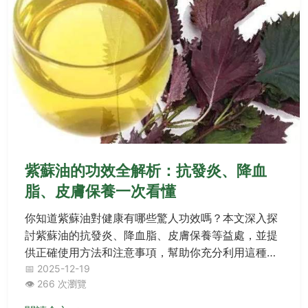
紫蘇油的功效全解析：抗發炎、降血
脂、皮膚保養一次看懂
你知道紫蘇油對健康有哪些驚人功效嗎？本文深入探
討紫蘇油的抗發炎、降血脂、皮膚保養等益處，並提
供正確使用方法和注意事項，幫助你充分利用這種超
級食物。從營養成分到實用指南，解決所有關於紫蘇
📅 2025-12-19
👁️ 266 次瀏覽
油功效的疑問。