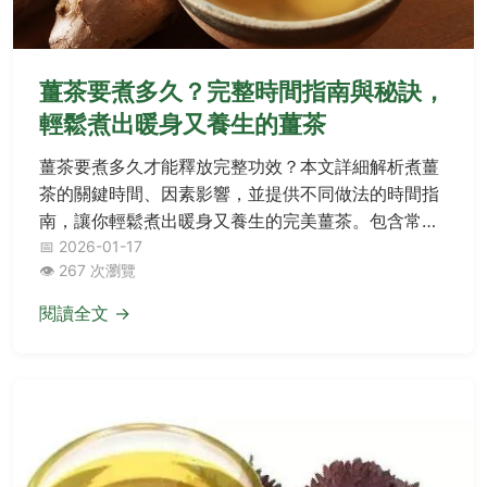
薑茶要煮多久？完整時間指南與秘訣，
輕鬆煮出暖身又養生的薑茶
薑茶要煮多久才能釋放完整功效？本文詳細解析煮薑
茶的關鍵時間、因素影響，並提供不同做法的時間指
南，讓你輕鬆煮出暖身又養生的完美薑茶。包含常見
問題解答與專業技巧，一次解決所有煮薑茶的疑惑。
📅 2026-01-17
👁️ 267 次瀏覽
閱讀全文 →