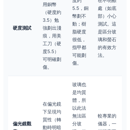
度約
在不明顯
用銅幣
5.5，銅
處（如底
（硬度約
幣劃不
部）小心
3.5）勉
動；樹
測試。這
硬度測試
強劃出淺
脂硬度
是區分玻
痕，用美
很低，
璃和螢石
工刀（硬
指甲都
的有效方
度5.5）
可能劃
法。
可明確劃
傷。
傷。
玻璃也
是均質
體，所
在偏光鏡
以此法
下呈現均
無法區
較專業的
質性（轉
偏光鏡觀
分玻
儀器，一
動時明暗