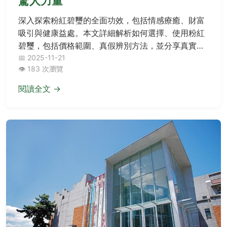
驚人力量
深入探索粉紅碧璽的全面功效，包括情感療癒、財富
吸引與健康益處。本文詳細解析如何選擇、使用粉紅
碧璽，包括價格範圍、真假辨別方法，並分享真實案
例與常見問答，幫助您充分利用這顆美麗寶石的能
📅 2025-11-21
👁️ 183 次瀏覽
量，提升生活品質。
閱讀全文 →