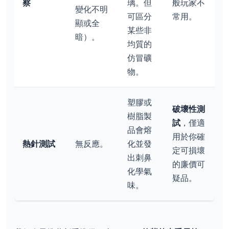
察
璃。但
般玩家不
變化不明
可區分
常用。
顯或全
某些非
暗）。
均質的
仿冒礦
物。
塑膠或
破壞性測
樹脂製
試
，僅適
品會熔
用於你確
熱針測試
無反應。
化並發
定可損壞
出刺鼻
的廉價可
化學氣
疑品。
味。