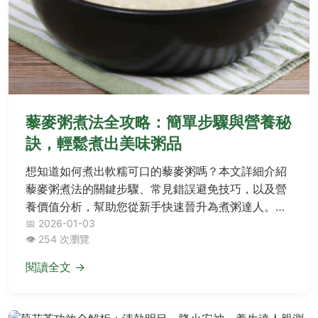
藜麥粥煮法全攻略：簡單步驟與營養秘
訣，輕鬆煮出美味粥品
想知道如何煮出軟糯可口的藜麥粥嗎？本文詳細介紹
藜麥粥煮法的關鍵步驟、常見錯誤避免技巧，以及營
養價值分析，幫助您從新手快速晉升為煮粥達人。無
論是早餐還是健康餐點，都能輕鬆上手！
📅 2026-01-03
👁️ 254 次瀏覽
閱讀全文 →