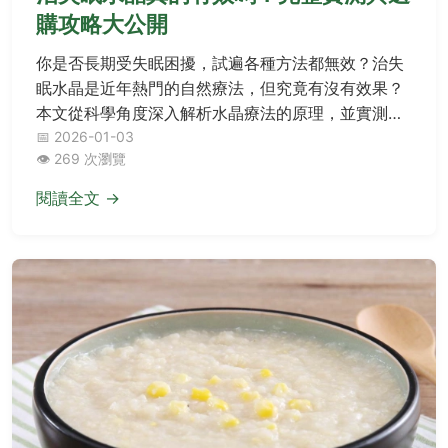
購攻略大公開
你是否長期受失眠困擾，試遍各種方法都無效？治失
眠水晶是近年熱門的自然療法，但究竟有沒有效果？
本文從科學角度深入解析水晶療法的原理，並實測多
種水晶的功效，提供實用選購指南和真實用戶經驗，
📅 2026-01-03
👁️ 269 次瀏覽
幫助你找到最適合的助眠方式。
閱讀全文 →