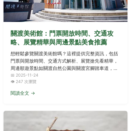
關渡美術館：門票開放時間、交通攻
略、展覽精華與周邊景點美食推薦
想輕鬆參覽關渡美術館嗎？這裡提供完整資訊，包括
門票與開放時間、交通方式解析、展覽搶先看精華，
周邊順遊景點如關渡自然公園與關渡宮腳踏車道，必
嘗在地美食推薦，還有QA常見疑問解答，讓您無負擔
📅 2025-11-24
👁️ 247 次瀏覽
暢遊藝術之旅！
閱讀全文 →