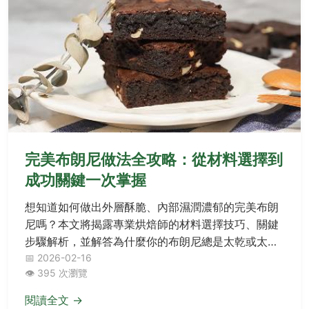
完美布朗尼做法全攻略：從材料選擇到
成功關鍵一次掌握
想知道如何做出外層酥脆、內部濕潤濃郁的完美布朗
尼嗎？本文將揭露專業烘焙師的材料選擇技巧、關鍵
步驟解析，並解答為什麼你的布朗尼總是太乾或太
軟，讓你第一次做就成功！
📅 2026-02-16
👁️ 395 次瀏覽
閱讀全文 →