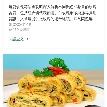
這篇玫瑰花語全攻略深入解析不同顏色和數量的玫瑰
含義，包括紅玫瑰代表熱情、白玫瑰象徵純潔等實用
資訊。文章還提供送玫瑰的場合建議、常見問題解
答，以及購買和養護技巧，幫助你在送禮時避免尷
📅 2025-11-19
👁️ 169 次瀏覽
尬，做出最貼心的選擇。無論是情人節、生日或日常
表達，都能找到適合的花語解答。
閱讀全文 →