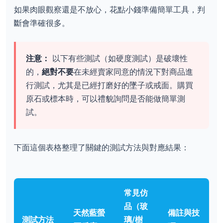
如果肉眼觀察還是不放心，花點小錢準備簡單工具，判
斷會準確很多。
注意：
以下有些測試（如硬度測試）是破壞性
的，
絕對不要
在未經賣家同意的情況下對商品進
行測試，尤其是已經打磨好的墜子或戒面。購買
原石或標本時，可以禮貌詢問是否能做簡單測
試。
下面這個表格整理了關鍵的測試方法與對應結果：
常見仿
品（玻
天然藍螢
備註與技
測試方法
璃/樹