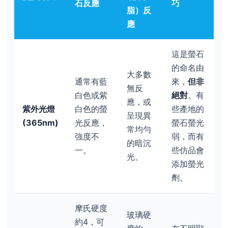
石反應
巧
脂）反
應
這是螢石
的命名由
大多數
通常有藍
來，
但非
無反
白色或紫
絕對
。有
應，或
紫外光燈
白色的螢
些產地的
呈現異
(365nm)
光反應，
螢石螢光
常均勻
強度不
弱，而有
的暗沉
一。
些仿品會
光。
添加螢光
劑。
摩氏硬度
玻璃硬
約4，可