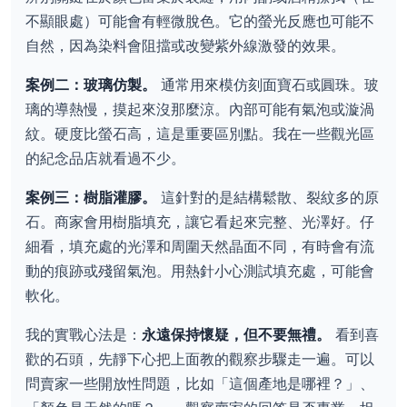
不顯眼處）可能會有輕微脫色。它的螢光反應也可能不
自然，因為染料會阻擋或改變紫外線激發的效果。
案例二：玻璃仿製。
通常用來模仿刻面寶石或圓珠。玻
璃的導熱慢，摸起來沒那麼涼。內部可能有氣泡或漩渦
紋。硬度比螢石高，這是重要區別點。我在一些觀光區
的紀念品店就看過不少。
案例三：樹脂灌膠。
這針對的是結構鬆散、裂紋多的原
石。商家會用樹脂填充，讓它看起來完整、光澤好。仔
細看，填充處的光澤和周圍天然晶面不同，有時會有流
動的痕跡或殘留氣泡。用熱針小心測試填充處，可能會
軟化。
我的實戰心法是：
永遠保持懷疑，但不要無禮。
看到喜
歡的石頭，先靜下心把上面教的觀察步驟走一遍。可以
問賣家一些開放性問題，比如「這個產地是哪裡？」、