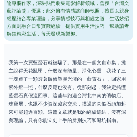
論專欄作家，深耕熱門劇集電影解析領域，曾獲「台灣文
藝評論獎」優選；此外擁有情感諮商師執照，擅長以親身
經歷結合專業理論，分享情感技巧與相處之道；生活妙招
方面則融合日常實踐經驗，提供實用生活技巧，幫助讀者
解鎖精彩生活，每天發現新樂趣。
我第一次買藍螢石就被騙了。那是在一個文創市集，攤
主說得天花亂墜，什麼深海能量、淨化心靈，我花了三
千塊買了一顆透著廉價塑膠光澤的「藍寶石」，回家用
紫外燈一照，什麼反應也沒有。從那刻起，我決定搞懂
藍螢石真假這回事。這些年跑遍台灣北中南的礦物店、
珠寶展，也跟不少資深藏家交流，摸過的真假石頭加起
來可能超過百顆。這篇文章就是我的經驗總結，沒有深
奧理論，只有你能立刻上手的辨別技巧和避坑指南。