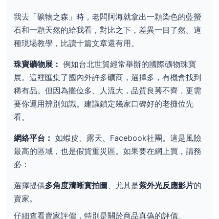
我去「礦物之森」時，老闆阿海就拿出一顆染色的藍螢
石和一顆天然的給我看，對比之下，差異一目了然。這
種現場教學，比讀十篇文章還有用。
珠寶礦物展：
例如台北世貿經常舉辦的國際礦物珠寶
展。這裡匯集了國內外許多礦商，選擇多，有機會找到
稀有品。但因為攤位多、人流大，品質良莠不齊，更需
要你運用辨別知識。建議鎖定幾家口碑好的老攤位先
看。
網絡平台：
如蝦皮、露天、Facebook社團。這是風險
最高的區域，也是假貨重災區。如果要在網上買，請務
必：
選擇提供
多角度清晰實拍圖
、尤其是
紫外光反應影片
的
賣家。
仔細查看賣家評價，特別是關於商品真偽的評價。