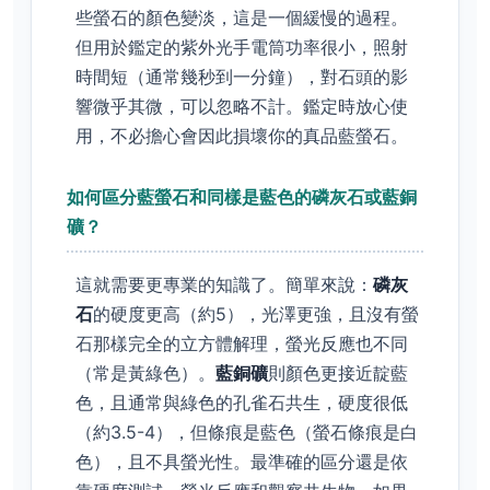
些螢石的顏色變淡，這是一個緩慢的過程。
但用於鑑定的紫外光手電筒功率很小，照射
時間短（通常幾秒到一分鐘），對石頭的影
響微乎其微，可以忽略不計。鑑定時放心使
用，不必擔心會因此損壞你的真品藍螢石。
如何區分藍螢石和同樣是藍色的磷灰石或藍銅
礦？
這就需要更專業的知識了。簡單來說：
磷灰
石
的硬度更高（約5），光澤更強，且沒有螢
石那樣完全的立方體解理，螢光反應也不同
（常是黃綠色）。
藍銅礦
則顏色更接近靛藍
色，且通常與綠色的孔雀石共生，硬度很低
（約3.5-4），但條痕是藍色（螢石條痕是白
色），且不具螢光性。最準確的區分還是依