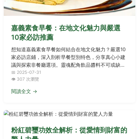
嘉義素食早餐：在地文化魅力與嚴選
10家必訪推薦
想知道嘉義素食早餐如何結合在地文化魅力？嚴選10
家必訪店鋪，深入剖析早餐型別特色，分享真心小建
議與探索非餐廳選項。靈魂配角飲品醬料不可或缺，
讓你愛上這份獨特早餐體驗！
📅 2025-07-31
👁️ 307 次瀏覽
閱讀全文 →
粉紅碧璽功效全解析：從愛情到財富的