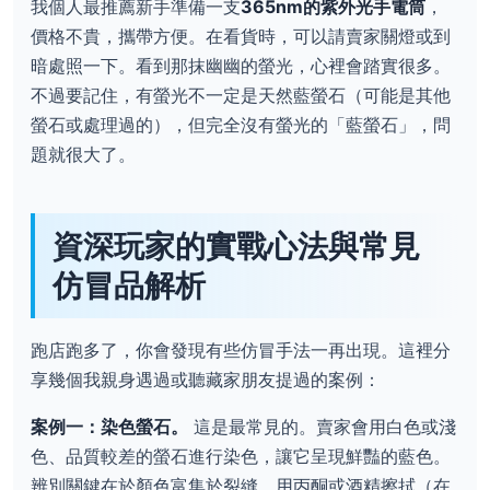
我個人最推薦新手準備一支
365nm的紫外光手電筒
，
價格不貴，攜帶方便。在看貨時，可以請賣家關燈或到
暗處照一下。看到那抹幽幽的螢光，心裡會踏實很多。
不過要記住，有螢光不一定是天然藍螢石（可能是其他
螢石或處理過的），但完全沒有螢光的「藍螢石」，問
題就很大了。
資深玩家的實戰心法與常見
仿冒品解析
跑店跑多了，你會發現有些仿冒手法一再出現。這裡分
享幾個我親身遇過或聽藏家朋友提過的案例：
案例一：染色螢石。
這是最常見的。賣家會用白色或淺
色、品質較差的螢石進行染色，讓它呈現鮮豔的藍色。
辨別關鍵在於顏色富集於裂縫，用丙酮或酒精擦拭（在