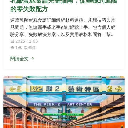
乳酪蛋糕食譜完整指南：從基礎到進階
的零失敗配方
這篇乳酪蛋糕食譜詳細解析材料選擇、步驟技巧與常
見問題，無論新手或老手都能輕鬆上手。包含個人經
驗分享、失敗解決方案，以及實用表格和問答，幫助
你製作完美乳酪蛋糕。從餅乾底到烘烤溫度，全方位
📅 2025-12-06
👁️ 190 次瀏覽
Cover你的需求。
閱讀全文 →