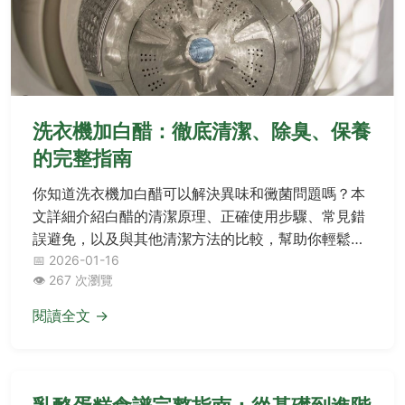
洗衣機加白醋：徹底清潔、除臭、保養
的完整指南
你知道洗衣機加白醋可以解決異味和黴菌問題嗎？本
文詳細介紹白醋的清潔原理、正確使用步驟、常見錯
誤避免，以及與其他清潔方法的比較，幫助你輕鬆保
養洗衣機，延長使用壽命。
📅 2026-01-16
👁️ 267 次瀏覽
閱讀全文 →