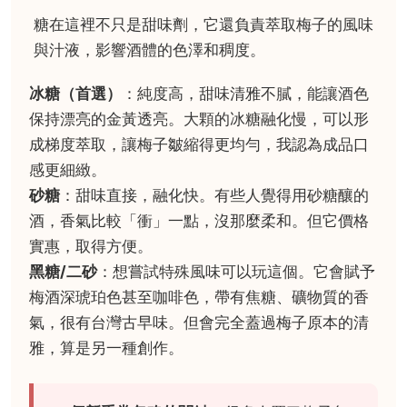
糖在這裡不只是甜味劑，它還負責萃取梅子的風味
與汁液，影響酒體的色澤和稠度。
冰糖（首選）
：純度高，甜味清雅不膩，能讓酒色
保持漂亮的金黃透亮。大顆的冰糖融化慢，可以形
成梯度萃取，讓梅子皺縮得更均勻，我認為成品口
感更細緻。
砂糖
：甜味直接，融化快。有些人覺得用砂糖釀的
酒，香氣比較「衝」一點，沒那麼柔和。但它價格
實惠，取得方便。
黑糖/二砂
：想嘗試特殊風味可以玩這個。它會賦予
梅酒深琥珀色甚至咖啡色，帶有焦糖、礦物質的香
氣，很有台灣古早味。但會完全蓋過梅子原本的清
雅，算是另一種創作。