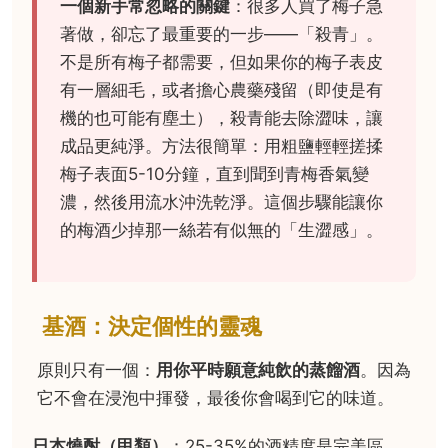
一個新手常忽略的關鍵
：很多人買了梅子急
著做，卻忘了最重要的一步——「殺青」。
不是所有梅子都需要，但如果你的梅子表皮
有一層細毛，或者擔心農藥殘留（即使是有
機的也可能有塵土），殺青能去除澀味，讓
成品更純淨。方法很簡單：用粗鹽輕輕搓揉
梅子表面5-10分鐘，直到聞到青梅香氣變
濃，然後用流水沖洗乾淨。這個步驟能讓你
的梅酒少掉那一絲若有似無的「生澀感」。
基酒：決定個性的靈魂
原則只有一個：
用你平時願意純飲的蒸餾酒
。因為
它不會在浸泡中揮發，最後你會喝到它的味道。
日本燒酎（甲類）
：25-35%的酒精度是完美區