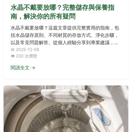
水晶不戴要放哪？完整儲存與保養指
南，解決你的所有疑問
水晶不戴要放哪？這篇文章提供完整實用的指南，包
括水晶儲存原則、不同材質的存放方式、淨化步驟，
以及常見問題解答。從個人經驗分享到專業建議，幫
助你妥善保養水晶，避免損壞或能量流失。內容涵蓋
📅 2025-12-08
👁️ 230 次瀏覽
具體儲存地點、注意事項和實用表格，讓你輕鬆掌握
水晶保養秘訣。
閱讀全文 →