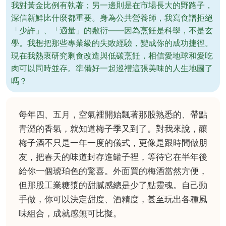
我對黃金比例有執著；另一邊則是在市場長大的野路子，
深信新鮮比什麼都重要。身為公共營養師，我寫食譜拒絕
「少許」、「適量」的敷衍——因為烹飪是科學，不是玄
學。我想把那些專業級的失敗經驗，變成你的成功捷徑。
現在我熱衷研究剩食改造與低碳烹飪，相信愛地球和愛吃
肉可以同時並存。準備好一起巡禮這張美味的人生地圖了
嗎？
每年四、五月，空氣裡開始飄著那股熟悉的、帶點
青澀的香氣，就知道梅子季又到了。對我來說，釀
梅子酒不只是一年一度的儀式，更像是跟時間做朋
友，把春天的味道封存進罐子裡，等待它在半年後
給你一個琥珀色的驚喜。外面買的梅酒當然方便，
但那股工業糖漿的甜膩感總是少了點靈魂。自己動
手做，你可以決定甜度、酒精度，甚至玩出各種風
味組合，成就感無可比擬。