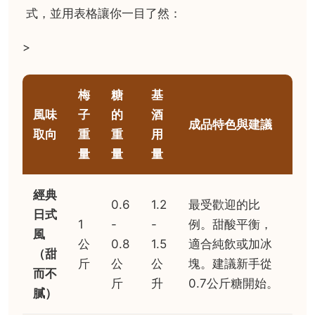
式，並用表格讓你一目了然：
>
梅
糖
基
風味
子
的
酒
成品特色與建議
取向
重
重
用
量
量
量
經典
0.6
1.2
最受歡迎的比
日式
1
-
-
例。甜酸平衡，
風
公
0.8
1.5
適合純飲或加冰
（甜
斤
公
公
塊。建議新手從
而不
斤
升
0.7公斤糖開始。
膩）