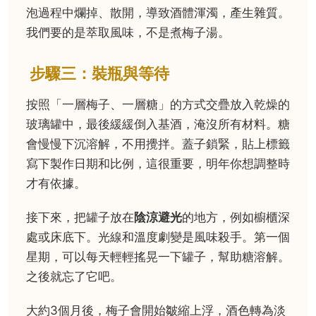
泡過程中爛掉、散開，導致酒體渾濁，產生雜質。
我們要的是萃取風味，不是煮梅子湯。
步驟三：裝瓶與等待
按照「一層梅子、一層糖」的方式交疊放入乾燥的
玻璃罐中，最後緩緩倒入基酒，淹沒所有材料。糖
會慢慢下沉溶解，不用攪拌。蓋子鎖緊，貼上標籤
寫下製作日期和比例，這很重要，明年你想調整時
才有依據。
接下來，把罐子放在
陰涼避光
的地方，例如櫥櫃深
處或床底下。光線和溫度劇變是風味殺手。第一個
星期，可以每天輕輕搖晃一下罐子，幫助糖溶解。
之後就忘了它吧。
大約3個月後，梅子會開始皺縮上浮，酒色轉為淡