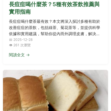
長痘痘喝什麼茶？5種有效茶飲推薦與
實用指南
長痘痘喝什麼茶最有效？本文將深入探討多種有助於
改善痘痘的茶飲，包括綠茶、菊花茶等，並提供科學
依據和實用建議，幫助你從內而外調理皮膚，解決痘
痘困擾。內容涵蓋茶飲的選擇、飲用方法、注意事
📅 2025-12-28
👁️ 261 次瀏覽
項，以及常見問題解答，適合所有受痘痘問題困擾的
讀者參考。
閱讀全文 →