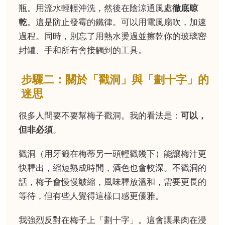
瓶。用流水輕輕沖洗，然後在陰涼通風處
徹底晾
乾
。這是防止發霉的鐵律。可以用電風扇吹，加速
過程。同時，別忘了用熱水燙過並擦乾你的玻璃密
封罐、手和所有會接觸到的工具。
步驟二：關於「戳洞」與「劃十字」的
迷思
很多人問要不要幫梅子戳洞。我的看法是：
可以，
但非必須
。
戳洞（用牙籤在梅蒂另一頭輕戳幾下）能讓梅汁更
快釋出，縮短熟成時間，酒色也會較深。不戳洞的
話，梅子會慢慢皺縮，風味釋放溫和，需要更長的
等待，但有些人覺得這樣口感更優雅。
我強烈反對在梅子上「劃十字」。這會讓果肉在浸