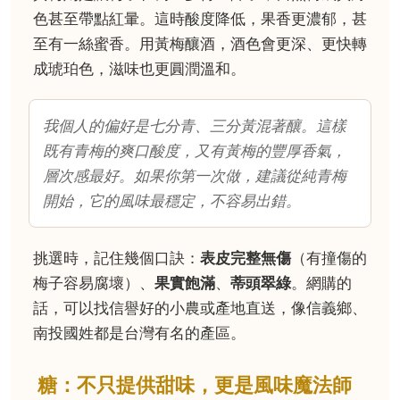
色甚至帶點紅暈。這時酸度降低，果香更濃郁，甚
至有一絲蜜香。用黃梅釀酒，酒色會更深、更快轉
成琥珀色，滋味也更圓潤溫和。
我個人的偏好是七分青、三分黃混著釀。這樣
既有青梅的爽口酸度，又有黃梅的豐厚香氣，
層次感最好。如果你第一次做，建議從純青梅
開始，它的風味最穩定，不容易出錯。
挑選時，記住幾個口訣：
表皮完整無傷
（有撞傷的
梅子容易腐壞）、
果實飽滿
、
蒂頭翠綠
。網購的
話，可以找信譽好的小農或產地直送，像信義鄉、
南投國姓都是台灣有名的產區。
糖：不只提供甜味，更是風味魔法師