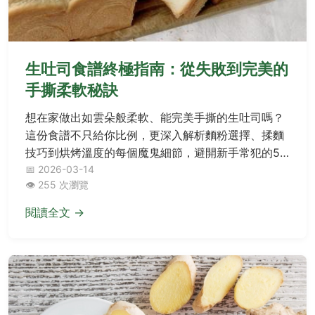
生吐司食譜終極指南：從失敗到完美的
手撕柔軟秘訣
想在家做出如雲朵般柔軟、能完美手撕的生吐司嗎？
這份食譜不只給你比例，更深入解析麵粉選擇、揉麵
技巧到烘烤溫度的每個魔鬼細節，避開新手常犯的5
大錯誤，讓你第一次做就成功。
📅 2026-03-14
👁️ 255 次瀏覽
閱讀全文 →