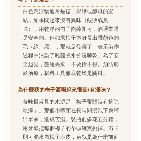
白色懸浮物通常是糖、果膠或酵母的凝
結，如果聞起來沒有異味（酸敗或臭
味），用乾淨的勺子撈掉即可，酒通常還
是安全的。但如果梅子本身長出帶顏色的
毛（綠、黑），那就是發霉了，表示製作
過程中沾染了雜菌或水分沒晾乾。為了安
全起見，整瓶丟棄，不要捨不得。預防勝
於治療，材料工具徹底乾燥是關鍵。
為什麼我的梅子酒喝起來很苦/有澀味？
苦味最常見的來源是「梅子蒂頭沒有摘除
乾淨」。那個小蒂頭在長時間浸泡下會釋
出單寧，造成苦澀。裝瓶前多花五分鐘，
用牙籤把每個梅子的蒂頭確實挑掉。澀味
則可能來自梅子表皮，這就是為什麼前面