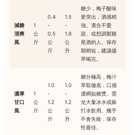
糖少，梅子酸味
0.4
1.5
更突出，酒感稍
減糖
1
-
-
強。適合不愛
清爽
公
0.5
1.8
甜、或想調製雞
風
斤
公
公
尾酒的人。保存
斤
升
期稍短，建議儘
早喝完。
糖分極高，梅汁
1.0
1.0
萃取徹底，口感
濃厚
1
-
-
濃稠如糖漿。需
甘口
公
1.2
1.2
兌大量冰水或蘇
風
斤
公
公
打水飲用。幾乎
斤
升
不會失敗，保存
性最佳。