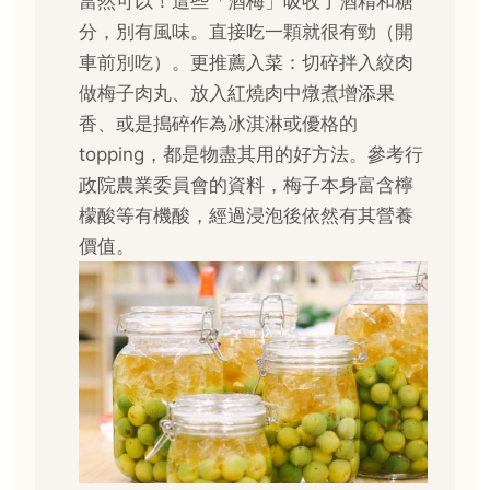
當然可以！這些「酒梅」吸收了酒精和糖
分，別有風味。直接吃一顆就很有勁（開
車前別吃）。更推薦入菜：切碎拌入絞肉
做梅子肉丸、放入紅燒肉中燉煮增添果
香、或是搗碎作為冰淇淋或優格的
topping，都是物盡其用的好方法。參考行
政院農業委員會的資料，梅子本身富含檸
檬酸等有機酸，經過浸泡後依然有其營養
價值。