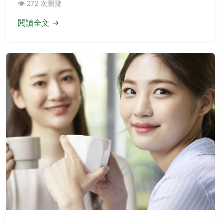
始森林的驚喜體驗，涵蓋交通停車攻略、步道資訊懶
人包、路線組合玩法、附近景點推薦，還有安全注意
事項和快速問答，確保你無憂探索，享受全程愉快冒
📅 2025-10-22
👁️ 272 次瀏覽
險。
閱讀全文 →