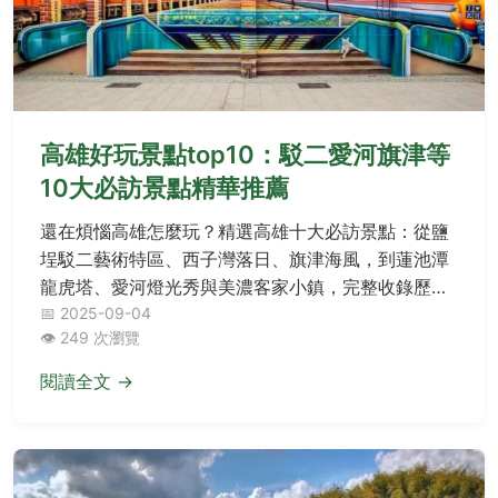
高雄好玩景點top10：駁二愛河旗津等
10大必訪景點精華推薦
還在煩惱高雄怎麼玩？精選高雄十大必訪景點：從鹽
埕駁二藝術特區、西子灣落日、旗津海風，到蓮池潭
龍虎塔、愛河燈光秀與美濃客家小鎮，完整收錄歷史
人文與自然風光！該如何規劃行程？在地旅人獨家攻
📅 2025-09-04
👁️ 249 次瀏覽
略與重點資訊一次揭露，立即解鎖你的完美高雄之
旅！
閱讀全文 →