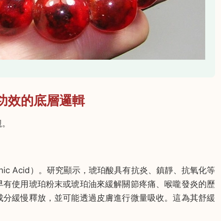
功效的底層邏輯
觀。
nic Acid）。研究顯示，琥珀酸具有抗炎、鎮靜、抗氧化等
早有使用琥珀粉末或琥珀油來緩解關節疼痛、喉嚨發炎的歷
成分緩慢釋放，並可能透過皮膚進行微量吸收。這為其舒緩