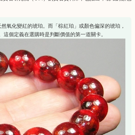
）特指天然氧化變紅的琥珀。而「棕紅珀」或顏色偏深的琥珀，
。這個定義在選購時是判斷價值的第一道關卡。