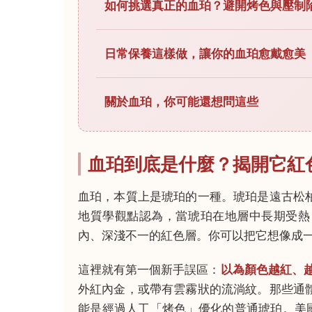
如何挑選真正的血珀？避開烤色與壓制
日常保養這樣做，讓你的血珀愈戴愈美
關於血珀，你可能還想問這些
血珀到底是什麼？揭開它紅
血珀，本質上是琥珀的一種。琥珀是遠古松
地質學觀點認為，當琥珀在地層中長期受熱
內、深淺不一的紅色層。你可以把它想像成
這裡就有第一個新手誤區：
以為顏色越紅、
外紅內金，或帶有雲霧狀的流淌紋。那些通
能是經過人工「烤色」優化的普通琥珀。美國