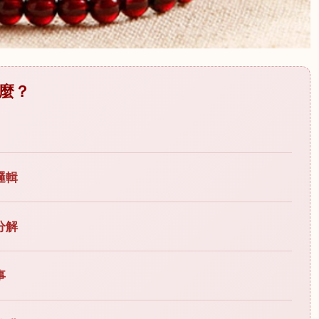
麼？
邏輯
分解
事