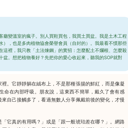
客廳變溫室的瘋子。別人買鞋買包，我買土買盆。我是土木工程
水），也是多肉植物協會榮譽會員（自封的）。我最看不慣那些
在這裡，我只教「土法煉鋼」的實招：怎麼配土不爛根、怎麼殺
十盆。想把植物養好？先把你的愛心收起來，聽我的SOP就對
家裡。它靜靜躺在絨布上，不是那種張揚的鮮紅，而是像凝
生命在內部呼吸。朋友說，這東西不簡單，戴久了會有感
後來自己接觸多了，看過無數人分享佩戴前後的變化，才慢
是「它真的有用嗎？」或是「跟一般琥珀差在哪？」。網路